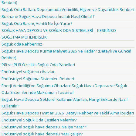
Rehberi)
Soğuk Oda Rafları: Depolamada Verimlilik, Hijyen ve Dayanıklılık Rehberi
Buzhane Soğuk Hava Deposu İmalatı Nasıl Olmalı?
Soğuk Oda Basınç Ventili Ne İşe Yarar?
SOĞUK HAVA DEPOSU VE SOĞUK ODA SİSTEMLERİ | KESKİNSO
SOĞUTMA MÜHENDİSLİK
Soğuk oda Rehberiniz
Soğuk Hava Deposu Kurma Maliyeti 2026 Ne Kadar? (Detaylı ve Güncel
Rehber)
PIR ve PUR Özellikli Soğuk Oda Panelleri
Endüstriyel soğutma cihazları
Endüstriyel Soğutma Sistemleri Rehberi
Enerji Verimliliği ve Soğutma Cihazları: Soğuk Hava Deposu ve Soğuk
Oda Sistemlerinde Maksimum Tasarruf
Soğuk Hava Deposu Sektörel Kullanım Alanları: Hangi Sektörde Nasıl
Kullanılır?
Soğuk Hava Deposu Fiyatları 2026: Detaylı Rehber ve Teklif Alma İpuçları
Endüstriyel Soğuk Oda Çeşitleri Nelerdir?
Endüstriyel soğuk hava deposu. Ne İşe Yarar?
Endüstriyel soğuk hava deposu nasıl çalışır?