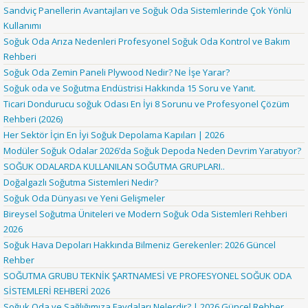
Sandviç Panellerin Avantajları ve Soğuk Oda Sistemlerinde Çok Yönlü
Kullanımı
Soğuk Oda Arıza Nedenleri Profesyonel Soğuk Oda Kontrol ve Bakım
Rehberi
Soğuk Oda Zemin Paneli Plywood Nedir? Ne İşe Yarar?
Soğuk oda ve Soğutma Endüstrisi Hakkında 15 Soru ve Yanıt.
Ticari Dondurucu soğuk Odası En İyi 8 Sorunu ve Profesyonel Çözüm
Rehberi (2026)
Her Sektör İçin En İyi Soğuk Depolama Kapıları | 2026
Modüler Soğuk Odalar 2026’da Soğuk Depoda Neden Devrim Yaratıyor?
SOĞUK ODALARDA KULLANILAN SOĞUTMA GRUPLARI..
Doğalgazlı Soğutma Sistemleri Nedir?
Soğuk Oda Dünyası ve Yeni Gelişmeler
Bireysel Soğutma Üniteleri ve Modern Soğuk Oda Sistemleri Rehberi
2026
Soğuk Hava Depoları Hakkında Bilmeniz Gerekenler: 2026 Güncel
Rehber
SOĞUTMA GRUBU TEKNİK ŞARTNAMESİ VE PROFESYONEL SOĞUK ODA
SİSTEMLERİ REHBERİ 2026
Soğuk Oda ve Sağlığımıza Faydaları Nelerdir? | 2026 Güncel Rehber