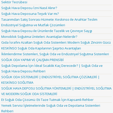
Sektör Tecrübesi
Soğuk Hava Deposu İzni Nasıl Alınır?
Soğuk Hava Deposuna Teşvik Var mı?
Tasarımdan Satış Sonrası Hizmete: Keskinso ile Anahtar Teslim
Endüstriyel Soğutma ve Mutfak Çözümleri
Soğuk Hava Deposu ile Ürünlerde Tazelik ve Çevreye Saygı
Monoblok Soğutma Üniteleri: Avantajları Nelerdir?
Gıda İsrafını Azaltan Soğuk Oda Sistemleri: Modern Soğuk Zincirin Gücü
KESKİNSO Soğuk Oda Kapılarının Şaşırtıcı Avantajları
İklimlendirme Sistemleri, Soğuk Oda ve Endüstriyel Soğutma Sistemleri
SOĞUK ODA YAPIMI VE ÇALIŞMA PRENSİBİ
Soğuk Depolama İçin İdeal Sıcaklık Kaç Derecedir? | Soğuk Oda ve
Soğuk Hava Deposu Rehberi
SOĞUK ODA SİSTEMLERİ | ENDÜSTRİYEL SOĞUTMA ÇÖZÜMLERİ |
KESKİNSO SOĞUTMA
SOĞUK HAVA DEPOSU SOĞUTMA YÖNTEMLERİ | ENDÜSTRİYEL SOĞUTMA
VE MODERN SOĞUK ODA SİSTEMLERİ
Et Soğuk Oda Çözümü: Eti Taze Tutmak İçin Kapsamlı Rehber
Yemek Servisi İşletmelerinde Soğuk Oda ve Depolama Sistemleri
Rehberi