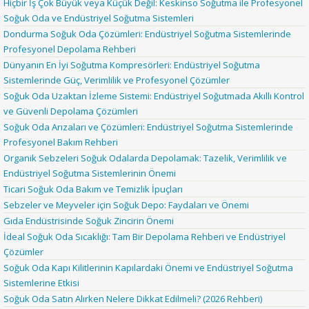
Hiçbir İş Çok Büyük veya Küçük Değil: Keskinso Soğutma ile Profesyonel
Soğuk Oda ve Endüstriyel Soğutma Sistemleri
Dondurma Soğuk Oda Çözümleri: Endüstriyel Soğutma Sistemlerinde
Profesyonel Depolama Rehberi
Dünyanın En İyi Soğutma Kompresörleri: Endüstriyel Soğutma
Sistemlerinde Güç, Verimlilik ve Profesyonel Çözümler
Soğuk Oda Uzaktan İzleme Sistemi: Endüstriyel Soğutmada Akıllı Kontrol
ve Güvenli Depolama Çözümleri
Soğuk Oda Arızaları ve Çözümleri: Endüstriyel Soğutma Sistemlerinde
Profesyonel Bakım Rehberi
Organik Sebzeleri Soğuk Odalarda Depolamak: Tazelik, Verimlilik ve
Endüstriyel Soğutma Sistemlerinin Önemi
Ticari Soğuk Oda Bakım ve Temizlik İpuçları
Sebzeler ve Meyveler için Soğuk Depo: Faydaları ve Önemi
Gıda Endüstrisinde Soğuk Zincirin Önemi
İdeal Soğuk Oda Sıcaklığı: Tam Bir Depolama Rehberi ve Endüstriyel
Çözümler
Soğuk Oda Kapı Kilitlerinin Kapılardaki Önemi ve Endüstriyel Soğutma
Sistemlerine Etkisi
Soğuk Oda Satın Alırken Nelere Dikkat Edilmeli? (2026 Rehberi)