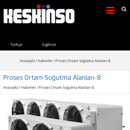
Arama formu
Search this site
Türkçe
İngilizce
Anasayfa
/
Haberler
/ Proses Ortam Soğutma Alanları-8
Proses Ortam Soğutma Alanları-8
Anasayfa
/
Haberler
/ Proses Ortam Soğutma Alanları-8