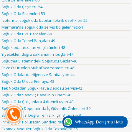
Gıda Zehirlenmesi-55
Soğuk Oda Çeşitleri -54
Soğuk Oda Sistemleri-53
İzotermal soğuk oda kapıları teknik özellikleri-52
Marmara'da soğuk oda servis bölgelerimiz-51
Soğuk Oda PVC Perdeleri-50
Soğuk Oda Temel Parçaları-49
Soğuk oda arızaları ve çözümleri-48
Yiyecekleri doğru saklamanın ipuçları-47
Soğutma Sistemindeki Soğutucu Gazlar-46
Et Ve Et Ürünleri Muhafaza Yöntemleri-45
Soğuk Odalarda Hijyen ve Sanitasyon-44
Soğuk Oda Üretici Firmayız-43
Tek Noktadan Soğuk Hava Deposu Servisi-42
Soğuk Oda Sandviç Panelinin Önemi-41
Soğuk Oda Çalışanlara 4 önemli uyarı-40
Soğuk Hava Depolarında İş Güvenlik Önlemleri-39
Soğuk Odanızı Doğru Temizlik İçin 8 İpucu-38
WhatsApp Danışma Hattı
Pir and Pur Poliüretan Sandviç Panel Özellikleri-37
Ekomax Modüler Soğuk Oda Teknolojisi-36