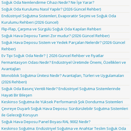
Soğuk Oda Nemlendirme Cihazı Nedir? Ne İşe Yarar?
Soğuk Oda Kurulumu Nasıl Yapılır? (2026 Güncel Rehber)
Endüstriyel Soğutma Sistemleri, Evaporatör Seçimi ve Soğuk Oda
Kurulumu Rehberi (2026 Güncel)
Flip-Flap, Çarpma ve Sürgülü Soğuk Oda Kapıları Rehberi
Soğuk Hava Deposu Tamiri Zor mudur? (2026 Güncel Rehber)
Soğuk Hava Deposu Sistem ve Yedek Parçaları Nelerdir? (2026 Güncel
Rehber)
Ev Tipi Soğuk Oda Nedir? | 2026 Güncel Rehber ve Fiyatlar
Fermantasyon Odası Nedir? Endüstriyel Üretimde Önemi, Özellikleri ve
Avantajları
Monoblok Soğutma Ünitesi Nedir? Avantajları, Türleri ve Uygulamaları
(2026 Rehberi)
Soğuk Oda Basınç Ventili Nedir? Endüstriyel Soğutma Sistemlerinde
Hayati Bir Bileşen
Keskinso Soğutma ile Yüksek Performanslı Şok Dondurma Sistemleri
Çevreye Duyarlı Soğuk Hava Deposu: Sürdürülebilir Soğutma Sistemleri
ile Geleceği Koruyun
Soğuk Hava Deposu Panel Boyası RAL 9002 Nedir?
Keskinso Soğutma: Endüstriyel Soğutma ve Anahtar Teslim Soğuk Oda