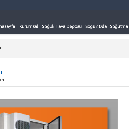
nasayfa
Kurumsal
Soğuk Hava Deposu
Soğuk Oda
Soğutma C
ı
ı
arı