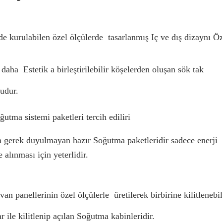
lde kurulabilen özel ölçülerde  tasarlanmış Iç ve dış dizaynı Öz
ha  Estetik a birleştirilebilir köşelerden oluşan sök tak 
udur.
tma sistemi paketleri tercih ediliri
gerek duyulmayan hazır Soğutma paketleridir sadece enerji 
alınması için yeterlidir.
an panellerinin özel ölçülerle  üretilerek birbirine kilitlenebili
 ile kilitlenip açılan Soğutma kabinleridir.