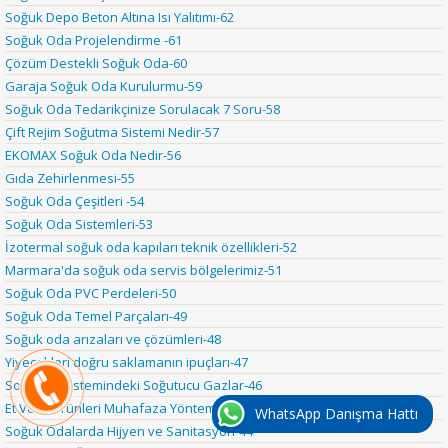
Soğuk Depo Beton Altına Isı Yalıtımı-62
Soğuk Oda Projelendirme -61
Çözüm Destekli Soğuk Oda-60
Garaja Soğuk Oda Kurulurmu-59
Soğuk Oda Tedarikçinize Sorulacak 7 Soru-58
Çift Rejim Soğutma Sistemi Nedir-57
EKOMAX Soğuk Oda Nedir-56
Gıda Zehirlenmesi-55
Soğuk Oda Çeşitleri -54
Soğuk Oda Sistemleri-53
İzotermal soğuk oda kapıları teknik özellikleri-52
Marmara'da soğuk oda servis bölgelerimiz-51
Soğuk Oda PVC Perdeleri-50
Soğuk Oda Temel Parçaları-49
Soğuk oda arızaları ve çözümleri-48
Yiyecekleri doğru saklamanın ipuçları-47
Soğutma Sistemindeki Soğutucu Gazlar-46
Et Ve Et Ürünleri Muhafaza Yöntemleri-45
WhatsApp Danışma Hattı
Soğuk Odalarda Hijyen ve Sanitasyon-44