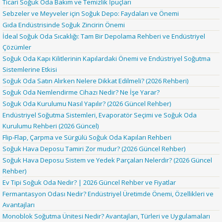
Ticari Soğuk Oda Bakım ve Temizlik İpuçları
Sebzeler ve Meyveler için Soğuk Depo: Faydaları ve Önemi
Gıda Endüstrisinde Soğuk Zincirin Önemi
İdeal Soğuk Oda Sıcaklığı: Tam Bir Depolama Rehberi ve Endüstriyel
Çözümler
Soğuk Oda Kapı Kilitlerinin Kapılardaki Önemi ve Endüstriyel Soğutma
Sistemlerine Etkisi
Soğuk Oda Satın Alırken Nelere Dikkat Edilmeli? (2026 Rehberi)
Soğuk Oda Nemlendirme Cihazı Nedir? Ne İşe Yarar?
Soğuk Oda Kurulumu Nasıl Yapılır? (2026 Güncel Rehber)
Endüstriyel Soğutma Sistemleri, Evaporatör Seçimi ve Soğuk Oda
Kurulumu Rehberi (2026 Güncel)
Flip-Flap, Çarpma ve Sürgülü Soğuk Oda Kapıları Rehberi
Soğuk Hava Deposu Tamiri Zor mudur? (2026 Güncel Rehber)
Soğuk Hava Deposu Sistem ve Yedek Parçaları Nelerdir? (2026 Güncel
Rehber)
Ev Tipi Soğuk Oda Nedir? | 2026 Güncel Rehber ve Fiyatlar
Fermantasyon Odası Nedir? Endüstriyel Üretimde Önemi, Özellikleri ve
Avantajları
Monoblok Soğutma Ünitesi Nedir? Avantajları, Türleri ve Uygulamaları