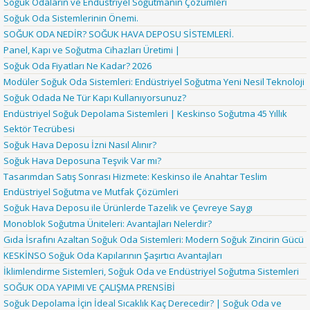
Soğuk Odaların ve Endüstriyel Soğutmanın Çözümleri
Soğuk Oda Sistemlerinin Önemi.
SOĞUK ODA NEDİR? SOĞUK HAVA DEPOSU SİSTEMLERİ.
Panel, Kapı ve Soğutma Cihazları Üretimi |
Soğuk Oda Fiyatları Ne Kadar? 2026
Modüler Soğuk Oda Sistemleri: Endüstriyel Soğutma Yeni Nesil Teknoloji
Soğuk Odada Ne Tür Kapı Kullanıyorsunuz?
Endüstriyel Soğuk Depolama Sistemleri | Keskinso Soğutma 45 Yıllık
Sektör Tecrübesi
Soğuk Hava Deposu İzni Nasıl Alınır?
Soğuk Hava Deposuna Teşvik Var mı?
Tasarımdan Satış Sonrası Hizmete: Keskinso ile Anahtar Teslim
Endüstriyel Soğutma ve Mutfak Çözümleri
Soğuk Hava Deposu ile Ürünlerde Tazelik ve Çevreye Saygı
Monoblok Soğutma Üniteleri: Avantajları Nelerdir?
Gıda İsrafını Azaltan Soğuk Oda Sistemleri: Modern Soğuk Zincirin Gücü
KESKİNSO Soğuk Oda Kapılarının Şaşırtıcı Avantajları
İklimlendirme Sistemleri, Soğuk Oda ve Endüstriyel Soğutma Sistemleri
SOĞUK ODA YAPIMI VE ÇALIŞMA PRENSİBİ
Soğuk Depolama İçin İdeal Sıcaklık Kaç Derecedir? | Soğuk Oda ve