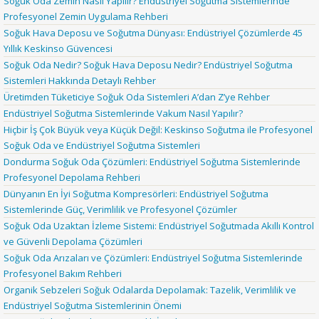
Soğuk Oda Zemin Nasıl Yapılır? Endüstriyel Soğutma Sistemlerinde
Profesyonel Zemin Uygulama Rehberi
Soğuk Hava Deposu ve Soğutma Dünyası: Endüstriyel Çözümlerde 45
Yıllık Keskinso Güvencesi
Soğuk Oda Nedir? Soğuk Hava Deposu Nedir? Endüstriyel Soğutma
Sistemleri Hakkında Detaylı Rehber
Üretimden Tüketiciye Soğuk Oda Sistemleri A’dan Z’ye Rehber
Endüstriyel Soğutma Sistemlerinde Vakum Nasıl Yapılır?
Hiçbir İş Çok Büyük veya Küçük Değil: Keskinso Soğutma ile Profesyonel
Soğuk Oda ve Endüstriyel Soğutma Sistemleri
Dondurma Soğuk Oda Çözümleri: Endüstriyel Soğutma Sistemlerinde
Profesyonel Depolama Rehberi
Dünyanın En İyi Soğutma Kompresörleri: Endüstriyel Soğutma
Sistemlerinde Güç, Verimlilik ve Profesyonel Çözümler
Soğuk Oda Uzaktan İzleme Sistemi: Endüstriyel Soğutmada Akıllı Kontrol
ve Güvenli Depolama Çözümleri
Soğuk Oda Arızaları ve Çözümleri: Endüstriyel Soğutma Sistemlerinde
Profesyonel Bakım Rehberi
Organik Sebzeleri Soğuk Odalarda Depolamak: Tazelik, Verimlilik ve
Endüstriyel Soğutma Sistemlerinin Önemi