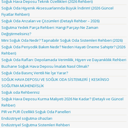
Soğuk Hava Deposu Teknik Özellikleri (2026 Rehberi)
Soğuk Oda Hijyenik Aksesuarlarında Büyük İndirim! (2026 Güncel
Fiyatlar Rehberi)
Soğuk Oda Arızaları ve Çözümleri (Detaylı Rehber – 2026)
Soğutma Yedek Parça Rehberi: Hangi Parçayı Ne Zaman
Değiştirmelisiniz?
Mini Soğuk Oda Nedir? Taşınabilir Soğuk Oda Sistemleri Rehberi (2026)
Soğuk Oda Periyodik Bakım Nedir? Neden Hayati Öneme Sahiptir? (2026
Rehberi)
Soğuk Oda Rafları: Depolamada Verimlilik, Hijyen ve Dayanıklılık Rehberi
Buzhane Soğuk Hava Deposu İmalatı Nasıl Olmalı?
Soğuk Oda Basınç Ventili Ne İşe Yarar?
SOĞUK HAVA DEPOSU VE SOĞUK ODA SİSTEMLERİ | KESKİNSO
SOĞUTMA MÜHENDİSLİK
Soğuk oda Rehberiniz
Soğuk Hava Deposu Kurma Maliyeti 2026 Ne Kadar? (Detaylı ve Güncel
Rehber)
PIR ve PUR Özellikli Soğuk Oda Panelleri
Endüstriyel soğutma cihazları
Endüstriyel Soğutma Sistemleri Rehberi