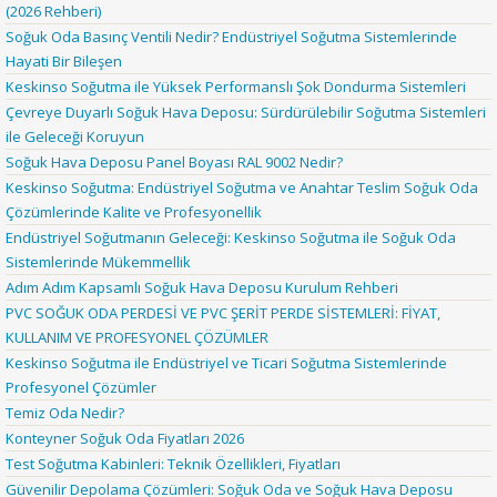
(2026 Rehberi)
Soğuk Oda Basınç Ventili Nedir? Endüstriyel Soğutma Sistemlerinde
Hayati Bir Bileşen
Keskinso Soğutma ile Yüksek Performanslı Şok Dondurma Sistemleri
Çevreye Duyarlı Soğuk Hava Deposu: Sürdürülebilir Soğutma Sistemleri
ile Geleceği Koruyun
Soğuk Hava Deposu Panel Boyası RAL 9002 Nedir?
Keskinso Soğutma: Endüstriyel Soğutma ve Anahtar Teslim Soğuk Oda
Çözümlerinde Kalite ve Profesyonellik
Endüstriyel Soğutmanın Geleceği: Keskinso Soğutma ile Soğuk Oda
Sistemlerinde Mükemmellik
Adım Adım Kapsamlı Soğuk Hava Deposu Kurulum Rehberi
PVC SOĞUK ODA PERDESİ VE PVC ŞERİT PERDE SİSTEMLERİ: FİYAT,
KULLANIM VE PROFESYONEL ÇÖZÜMLER
Keskinso Soğutma ile Endüstriyel ve Ticari Soğutma Sistemlerinde
Profesyonel Çözümler
Temiz Oda Nedir?
Konteyner Soğuk Oda Fiyatları 2026
Test Soğutma Kabinleri: Teknik Özellikleri, Fiyatları
Güvenilir Depolama Çözümleri: Soğuk Oda ve Soğuk Hava Deposu