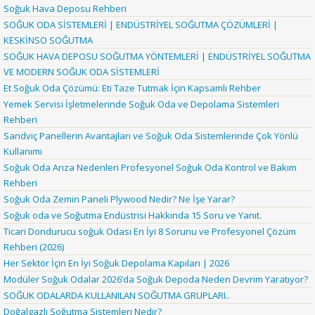
Soğuk Hava Deposu Rehberi
SOĞUK ODA SİSTEMLERİ | ENDÜSTRİYEL SOĞUTMA ÇÖZÜMLERİ |
KESKİNSO SOĞUTMA
SOĞUK HAVA DEPOSU SOĞUTMA YÖNTEMLERİ | ENDÜSTRİYEL SOĞUTMA
VE MODERN SOĞUK ODA SİSTEMLERİ
Et Soğuk Oda Çözümü: Eti Taze Tutmak İçin Kapsamlı Rehber
Yemek Servisi İşletmelerinde Soğuk Oda ve Depolama Sistemleri
Rehberi
Sandviç Panellerin Avantajları ve Soğuk Oda Sistemlerinde Çok Yönlü
Kullanımı
Soğuk Oda Arıza Nedenleri Profesyonel Soğuk Oda Kontrol ve Bakım
Rehberi
Soğuk Oda Zemin Paneli Plywood Nedir? Ne İşe Yarar?
Soğuk oda ve Soğutma Endüstrisi Hakkında 15 Soru ve Yanıt.
Ticari Dondurucu soğuk Odası En İyi 8 Sorunu ve Profesyonel Çözüm
Rehberi (2026)
Her Sektör İçin En İyi Soğuk Depolama Kapıları | 2026
Modüler Soğuk Odalar 2026’da Soğuk Depoda Neden Devrim Yaratıyor?
SOĞUK ODALARDA KULLANILAN SOĞUTMA GRUPLARI..
Doğalgazlı Soğutma Sistemleri Nedir?