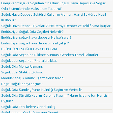
Enerji Verimliliği ve Soğutma Cihazları: Soğuk Hava Deposu ve Soğuk
Oda Sistemlerinde Maksimum Tasarruf
Soğuk Hava Deposu Sektörel Kullanım Alanları: Hangi Sektörde Nasıl
Kullanılır?
Soğuk Hava Deposu Fiyatları 2026: Detaylı Rehber ve Teklif Alma İpuçları
Endüstriyel Soğuk Oda Çeşitleri Nelerdir?
Endüstriyel soğuk hava deposu. Ne İşe Yarar?
Endüstriyel soğuk hava deposu nasıl çalışır?
ÜRÜNE ÖZEL SOĞUK HAVA DEPOLARI
Soğuk Oda Seçerken Dikkate Alınması Gereken Temel Faktörler
Soğuk oda, seçerken 7 kurala dikkat
Soğuk Oda Montaj Uzmanı,
Soğuk oda, Statik Soğutma.
Modüler soğuk odalar .Işletmelerin tercihi.
Doğru soğuk odayı seçmek.
Soğuk Oda Sandviç Panel Kalınlığı Seçimi ve Verimlilik
Soğuk Oda Sürgülü Kapı mı Çarpma Kapı mı? Hangi İşletme İçin Hangisi
Uygun?
Soğuk Oda Tehlikelere Genel Bakış
Soğuk oda da Ön Soğutmanın Önemi