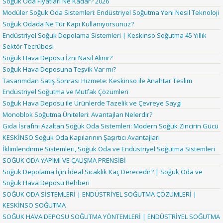
Soğuk Oda Fiyatları Ne Kadar? 2026
Modüler Soğuk Oda Sistemleri: Endüstriyel Soğutma Yeni Nesil Teknoloji
Soğuk Odada Ne Tür Kapı Kullanıyorsunuz?
Endüstriyel Soğuk Depolama Sistemleri | Keskinso Soğutma 45 Yıllık
Sektör Tecrübesi
Soğuk Hava Deposu İzni Nasıl Alınır?
Soğuk Hava Deposuna Teşvik Var mı?
Tasarımdan Satış Sonrası Hizmete: Keskinso ile Anahtar Teslim
Endüstriyel Soğutma ve Mutfak Çözümleri
Soğuk Hava Deposu ile Ürünlerde Tazelik ve Çevreye Saygı
Monoblok Soğutma Üniteleri: Avantajları Nelerdir?
Gıda İsrafını Azaltan Soğuk Oda Sistemleri: Modern Soğuk Zincirin Gücü
KESKİNSO Soğuk Oda Kapılarının Şaşırtıcı Avantajları
İklimlendirme Sistemleri, Soğuk Oda ve Endüstriyel Soğutma Sistemleri
SOĞUK ODA YAPIMI VE ÇALIŞMA PRENSİBİ
Soğuk Depolama İçin İdeal Sıcaklık Kaç Derecedir? | Soğuk Oda ve
Soğuk Hava Deposu Rehberi
SOĞUK ODA SİSTEMLERİ | ENDÜSTRİYEL SOĞUTMA ÇÖZÜMLERİ |
KESKİNSO SOĞUTMA
SOĞUK HAVA DEPOSU SOĞUTMA YÖNTEMLERİ | ENDÜSTRİYEL SOĞUTMA