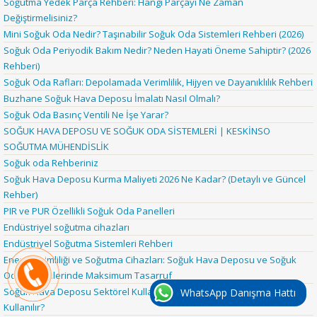
Soğutma Yedek Parça Rehberi: Hangi Parçayı Ne Zaman
Değiştirmelisiniz?
Mini Soğuk Oda Nedir? Taşınabilir Soğuk Oda Sistemleri Rehberi (2026)
Soğuk Oda Periyodik Bakım Nedir? Neden Hayati Öneme Sahiptir? (2026
Rehberi)
Soğuk Oda Rafları: Depolamada Verimlilik, Hijyen ve Dayanıklılık Rehberi
Buzhane Soğuk Hava Deposu İmalatı Nasıl Olmalı?
Soğuk Oda Basınç Ventili Ne İşe Yarar?
SOĞUK HAVA DEPOSU VE SOĞUK ODA SİSTEMLERİ | KESKİNSO
SOĞUTMA MÜHENDİSLİK
Soğuk oda Rehberiniz
Soğuk Hava Deposu Kurma Maliyeti 2026 Ne Kadar? (Detaylı ve Güncel
Rehber)
PIR ve PUR Özellikli Soğuk Oda Panelleri
Endüstriyel soğutma cihazları
Endüstriyel Soğutma Sistemleri Rehberi
Enerji Verimliliği ve Soğutma Cihazları: Soğuk Hava Deposu ve Soğuk
Oda Sistemlerinde Maksimum Tasarruf
Soğuk Hava Deposu Sektörel Kullanım Alanları: Hangi Sektörde Nasıl
WhatsApp Danışma Hattı
Kullanılır?