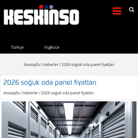
Arama formu
Search this site
Türkçe
İngilizce
Anasayfa
/
Haberler
/ 2026 soğuk oda panel fiyatları
2026 soğuk oda panel fiyatları
Anasayfa
/
Haberler
/ 2026 soğuk oda panel fiyatları