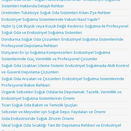
Sistemleri Hakkında Detaylı Rehber
Üretimden Tüketiciye Soğuk Oda Sistemleri A’dan Z’ye Rehber
Endüstriyel Soğutma Sistemlerinde Vakum Nasıl Yapılır?
Hiçbir İş Çok Büyük veya Küçük Değil: Keskinso Soğutma ile Profesyonel
Soğuk Oda ve Endüstriyel Soğutma Sistemleri
Dondurma Soğuk Oda Çözümleri: Endüstriyel Soğutma Sistemlerinde
Profesyonel Depolama Rehberi
Dünyanın En İyi Soğutma Kompresörleri: Endüstriyel Soğutma
Sistemlerinde Güç, Verimlilik ve Profesyonel Çözümler
Soğuk Oda Uzaktan İzleme Sistemi: Endüstriyel Soğutmada Akıllı Kontrol
ve Güvenli Depolama Çözümleri
Soğuk Oda Arızaları ve Çözümleri: Endüstriyel Soğutma Sistemlerinde
Profesyonel Bakım Rehberi
Organik Sebzeleri Soğuk Odalarda Depolamak: Tazelik, Verimlilik ve
Endüstriyel Soğutma Sistemlerinin Önemi
Ticari Soğuk Oda Bakım ve Temizlik İpuçları
Sebzeler ve Meyveler için Soğuk Depo: Faydaları ve Önemi
Gıda Endüstrisinde Soğuk Zincirin Önemi
İdeal Soğuk Oda Sıcaklığı: Tam Bir Depolama Rehberi ve Endüstriyel