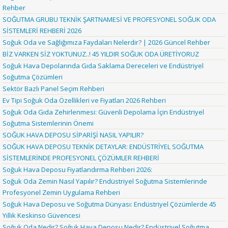
Rehber
SOĞUTMA GRUBU TEKNİK ŞARTNAMESİ VE PROFESYONEL SOĞUK ODA
SİSTEMLERİ REHBERİ 2026
Soğuk Oda ve Sağlığımıza Faydaları Nelerdir? | 2026 Güncel Rehber
BİZ VARKEN SİZ YOKTUNUZ..! 45 YILDIR SOĞUK ODA ÜRETİYORUZ
Soğuk Hava Depolarında Gıda Saklama Dereceleri ve Endüstriyel
Soğutma Çözümleri
Sektör Bazlı Panel Seçim Rehberi
Ev Tipi Soğuk Oda Özellikleri ve Fiyatları 2026 Rehberi
Soğuk Oda Gıda Zehirlenmesi: Güvenli Depolama İçin Endüstriyel
Soğutma Sistemlerinin Önemi
SOĞUK HAVA DEPOSU SİPARİŞİ NASIL YAPILIR?
SOĞUK HAVA DEPOSU TEKNİK DETAYLAR: ENDÜSTRİYEL SOĞUTMA
SİSTEMLERİNDE PROFESYONEL ÇÖZÜMLER REHBERİ
Soğuk Hava Deposu Fiyatlandırma Rehberi 2026:
Soğuk Oda Zemin Nasıl Yapılır? Endüstriyel Soğutma Sistemlerinde
Profesyonel Zemin Uygulama Rehberi
Soğuk Hava Deposu ve Soğutma Dünyası: Endüstriyel Çözümlerde 45
Yıllık Keskinso Güvencesi
Soğuk Oda Nedir? Soğuk Hava Deposu Nedir? Endüstriyel Soğutma