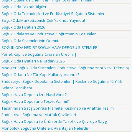
Soğuk Odalarda Enerji Verimliliğini Artırmanın Yolları
Soğuk Oda Teknik Bilgiler
Soğuk Oda Teknolojileri ve Endüstriyel Soğutma Sistemleri
SogukOdaMarketi.com.tr Çok Yakında Yayında!
Soğuk Oda Fiyatları 2026
Soğuk Odaların ve Endüstriyel Soğutmanın Çözümleri
Soğuk Oda Sistemlerinin Önemi.
SOĞUK ODA NEDİR? SOĞUK HAVA DEPOSU SİSTEMLERİ.
Panel, Kapı ve Soğutma Cihazları Üretimi |
Soğuk Oda Fiyatları Ne Kadar? 2026
Modüler Soğuk Oda Sistemleri: Endüstriyel Soğutma Yeni Nesil Teknoloji
Soğuk Odada Ne Tür Kapı Kullanıyorsunuz?
Endüstriyel Soğuk Depolama Sistemleri | Keskinso Soğutma 45 Yıllık
Sektör Tecrübesi
Soğuk Hava Deposu İzni Nasıl Alınır?
Soğuk Hava Deposuna Teşvik Var mı?
Tasarımdan Satış Sonrası Hizmete: Keskinso ile Anahtar Teslim
Endüstriyel Soğutma ve Mutfak Çözümleri
Soğuk Hava Deposu ile Ürünlerde Tazelik ve Çevreye Saygı
Monoblok Soğutma Üniteleri: Avantajları Nelerdir?