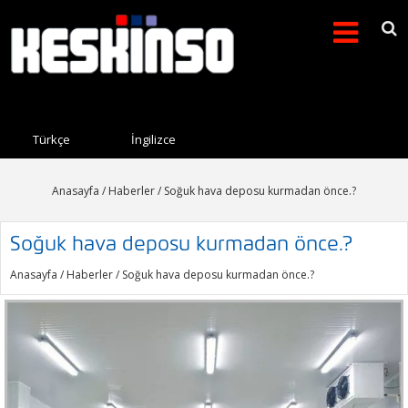
Arama formu
Search this site
Türkçe
İngilizce
Anasayfa
/
Haberler
/ Soğuk hava deposu kurmadan önce.?
Soğuk hava deposu kurmadan önce.?
Anasayfa
/
Haberler
/ Soğuk hava deposu kurmadan önce.?