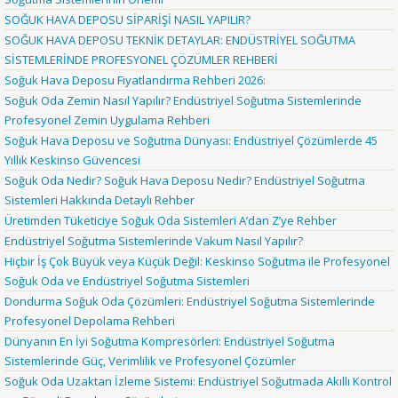
SOĞUK HAVA DEPOSU SİPARİŞİ NASIL YAPILIR?
SOĞUK HAVA DEPOSU TEKNİK DETAYLAR: ENDÜSTRİYEL SOĞUTMA
SİSTEMLERİNDE PROFESYONEL ÇÖZÜMLER REHBERİ
Soğuk Hava Deposu Fiyatlandırma Rehberi 2026:
Soğuk Oda Zemin Nasıl Yapılır? Endüstriyel Soğutma Sistemlerinde
Profesyonel Zemin Uygulama Rehberi
Soğuk Hava Deposu ve Soğutma Dünyası: Endüstriyel Çözümlerde 45
Yıllık Keskinso Güvencesi
Soğuk Oda Nedir? Soğuk Hava Deposu Nedir? Endüstriyel Soğutma
Sistemleri Hakkında Detaylı Rehber
Üretimden Tüketiciye Soğuk Oda Sistemleri A’dan Z’ye Rehber
Endüstriyel Soğutma Sistemlerinde Vakum Nasıl Yapılır?
Hiçbir İş Çok Büyük veya Küçük Değil: Keskinso Soğutma ile Profesyonel
Soğuk Oda ve Endüstriyel Soğutma Sistemleri
Dondurma Soğuk Oda Çözümleri: Endüstriyel Soğutma Sistemlerinde
Profesyonel Depolama Rehberi
Dünyanın En İyi Soğutma Kompresörleri: Endüstriyel Soğutma
Sistemlerinde Güç, Verimlilik ve Profesyonel Çözümler
Soğuk Oda Uzaktan İzleme Sistemi: Endüstriyel Soğutmada Akıllı Kontrol