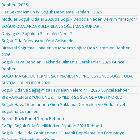
Rehberi (2026)
Her Sektör İçin En İyi Soğuk Depolama Kapıları | 2026
Modüler Soğuk Odalar 2026’da Soğuk Depoda Neden Devrim Yaratıyor?
SOĞUK ODALARDA KULLANILAN SOĞUTMA GRUPLARI..
Doğalgazlı Soğutma Sistemleri Nedir?
Soğuk Oda Dünyası ve Yeni Gelişmeler
Bireysel Soğutma Üniteleri ve Modern Soğuk Oda Sistemleri Rehberi
2026
Soğuk Hava Depoları Hakkında Bilmeniz Gerekenler: 2026 Güncel
Rehber
SOĞUTMA GRUBU TEKNİK ŞARTNAMESİ VE PROFESYONEL SOĞUK ODA
SİSTEMLERİ REHBERİ 2026
Soğuk Oda ve Sağlığımıza Faydaları Nelerdir? | 2026 Güncel Rehber
BİZ VARKEN SİZ YOKTUNUZ..! 45 YILDIR SOĞUK ODA ÜRETİYORUZ
Soğuk Hava Depolarında Gıda Saklama Dereceleri ve Endüstriyel
Soğutma Çözümleri
Sektör Bazlı Panel Seçim Rehberi
Ev Tipi Soğuk Oda Özellikleri ve Fiyatları 2026 Rehberi
Soğuk Oda Gıda Zehirlenmesi: Güvenli Depolama İçin Endüstriyel
Soğutma Sistemlerinin Önemi