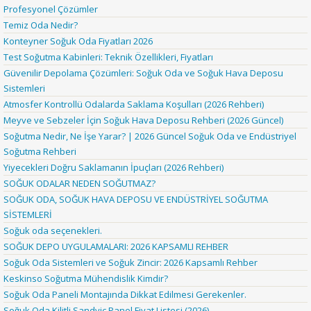
Profesyonel Çözümler
Temiz Oda Nedir?
Konteyner Soğuk Oda Fiyatları 2026
Test Soğutma Kabinleri: Teknik Özellikleri, Fiyatları
Güvenilir Depolama Çözümleri: Soğuk Oda ve Soğuk Hava Deposu
Sistemleri
Atmosfer Kontrollü Odalarda Saklama Koşulları (2026 Rehberi)
Meyve ve Sebzeler İçin Soğuk Hava Deposu Rehberi (2026 Güncel)
Soğutma Nedir, Ne İşe Yarar? | 2026 Güncel Soğuk Oda ve Endüstriyel
Soğutma Rehberi
Yiyecekleri Doğru Saklamanın İpuçları (2026 Rehberi)
SOĞUK ODALAR NEDEN SOĞUTMAZ?
SOĞUK ODA, SOĞUK HAVA DEPOSU VE ENDÜSTRİYEL SOĞUTMA
SİSTEMLERİ
Soğuk oda seçenekleri.
SOĞUK DEPO UYGULAMALARI: 2026 KAPSAMLI REHBER
Soğuk Oda Sistemleri ve Soğuk Zincir: 2026 Kapsamlı Rehber
Keskinso Soğutma Mühendislik Kimdir?
Soğuk Oda Paneli Montajında Dikkat Edilmesi Gerekenler.
Soğuk Oda Kilitli Sandviç Panel Fiyat Listesi (2026)