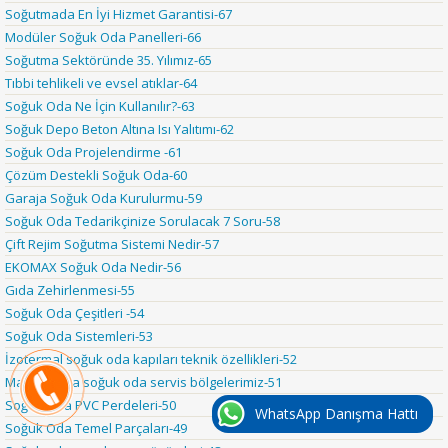
Soğutmada En İyi Hizmet Garantisi-67
Modüler Soğuk Oda Panelleri-66
Soğutma Sektöründe 35. Yılımız-65
Tıbbi tehlikeli ve evsel atıklar-64
Soğuk Oda Ne İçin Kullanılır?-63
Soğuk Depo Beton Altına Isı Yalıtımı-62
Soğuk Oda Projelendirme -61
Çözüm Destekli Soğuk Oda-60
Garaja Soğuk Oda Kurulurmu-59
Soğuk Oda Tedarikçinize Sorulacak 7 Soru-58
Çift Rejim Soğutma Sistemi Nedir-57
EKOMAX Soğuk Oda Nedir-56
Gıda Zehirlenmesi-55
Soğuk Oda Çeşitleri -54
Soğuk Oda Sistemleri-53
İzotermal soğuk oda kapıları teknik özellikleri-52
Marmara'da soğuk oda servis bölgelerimiz-51
Soğuk Oda PVC Perdeleri-50
WhatsApp Danışma Hattı
Soğuk Oda Temel Parçaları-49