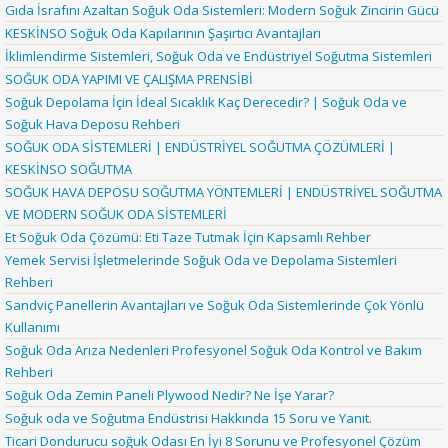
Gıda İsrafını Azaltan Soğuk Oda Sistemleri: Modern Soğuk Zincirin Gücü
KESKİNSO Soğuk Oda Kapılarının Şaşırtıcı Avantajları
İklimlendirme Sistemleri, Soğuk Oda ve Endüstriyel Soğutma Sistemleri
SOĞUK ODA YAPIMI VE ÇALIŞMA PRENSİBİ
Soğuk Depolama İçin İdeal Sıcaklık Kaç Derecedir? | Soğuk Oda ve
Soğuk Hava Deposu Rehberi
SOĞUK ODA SİSTEMLERİ | ENDÜSTRİYEL SOĞUTMA ÇÖZÜMLERİ |
KESKİNSO SOĞUTMA
SOĞUK HAVA DEPOSU SOĞUTMA YÖNTEMLERİ | ENDÜSTRİYEL SOĞUTMA
VE MODERN SOĞUK ODA SİSTEMLERİ
Et Soğuk Oda Çözümü: Eti Taze Tutmak İçin Kapsamlı Rehber
Yemek Servisi İşletmelerinde Soğuk Oda ve Depolama Sistemleri
Rehberi
Sandviç Panellerin Avantajları ve Soğuk Oda Sistemlerinde Çok Yönlü
Kullanımı
Soğuk Oda Arıza Nedenleri Profesyonel Soğuk Oda Kontrol ve Bakım
Rehberi
Soğuk Oda Zemin Paneli Plywood Nedir? Ne İşe Yarar?
Soğuk oda ve Soğutma Endüstrisi Hakkında 15 Soru ve Yanıt.
Ticari Dondurucu soğuk Odası En İyi 8 Sorunu ve Profesyonel Çözüm