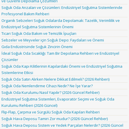
ve Güvenli Depolama Çözümleri
Soğuk Oda Arızaları ve Çözümleri: Endüstriyel Soğutma Sistemlerinde
Profesyonel Bakım Rehberi
Organik Sebzeleri Soğuk Odalarda Depolamak: Tazelik, Verimlilik ve
Endüstriyel Soğutma Sistemlerinin Önemi
Ticari Soğuk Oda Bakım ve Temizlik İpuçları
Sebzeler ve Meyveler için Soğuk Depo: Faydaları ve Önemi
Gıda Endüstrisinde Soğuk Zincirin Önemi
İdeal Soğuk Oda Sıcaklığı: Tam Bir Depolama Rehberi ve Endüstriyel
Çözümler
Soğuk Oda Kapı Kilitlerinin Kapılardaki Önemi ve Endüstriyel Soğutma
Sistemlerine Etkisi
Soğuk Oda Satın Alırken Nelere Dikkat Edilmeli? (2026 Rehberi)
Soğuk Oda Nemlendirme Cihazı Nedir? Ne İşe Yarar?
Soğuk Oda Kurulumu Nasıl Yapılır? (2026 Güncel Rehber)
Endüstriyel Soğutma Sistemleri, Evaporatör Seçimi ve Soğuk Oda
Kurulumu Rehberi (2026 Güncel)
Flip-Flap, Çarpma ve Sürgülü Soğuk Oda Kapıları Rehberi
Soğuk Hava Deposu Tamiri Zor mudur? (2026 Güncel Rehber)
Soğuk Hava Deposu Sistem ve Yedek Parçaları Nelerdir? (2026 Güncel