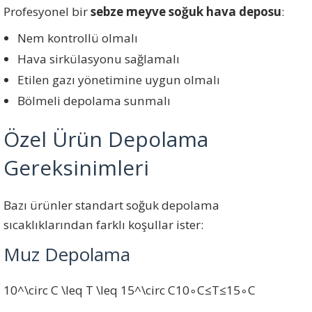
Profesyonel bir
sebze meyve soğuk hava deposu
:
Nem kontrollü olmalı
Hava sirkülasyonu sağlamalı
Etilen gazı yönetimine uygun olmalı
Bölmeli depolama sunmalı
Özel Ürün Depolama
Gereksinimleri
Bazı ürünler standart soğuk depolama
sıcaklıklarından farklı koşullar ister:
Muz Depolama
10^\circ C \leq T \leq 15^\circ C
1
0
∘
C
≤
T
≤
1
5
∘
C