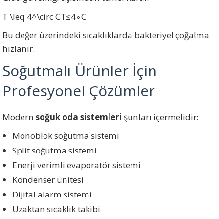
T \leq 4^\circ C
T
≤
4
∘
C
Bu değer üzerindeki sıcaklıklarda bakteriyel çoğalma
hızlanır.
Soğutmalı Ürünler İçin
Profesyonel Çözümler
Modern
soğuk oda sistemleri
şunları içermelidir:
Monoblok soğutma sistemi
Split soğutma sistemi
Enerji verimli evaporatör sistemi
Kondenser ünitesi
Dijital alarm sistemi
Uzaktan sıcaklık takibi