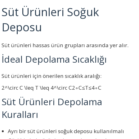
Süt Ürünleri Soğuk
Deposu
Süt ürünleri hassas ürün grupları arasında yer alır.
İdeal Depolama Sıcaklığı
Süt ürünleri için önerilen sıcaklık aralığı:
2^\circ C \leq T \leq 4^\circ C
2
∘
C
≤
T
≤
4
∘
C
Süt Ürünleri Depolama
Kuralları
Ayrı bir süt ürünleri soğuk deposu kullanılmalı