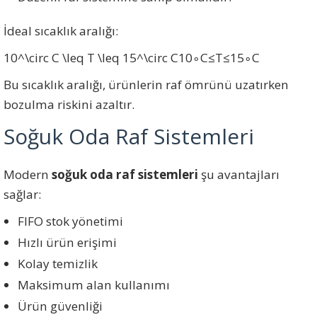
İdeal sıcaklık aralığı:
10^\circ C \leq T \leq 15^\circ C
1
0
∘
C
≤
T
≤
1
5
∘
C
Bu sıcaklık aralığı, ürünlerin raf ömrünü uzatırken
bozulma riskini azaltır.
Soğuk Oda Raf Sistemleri
Modern
soğuk oda raf sistemleri
şu avantajları
sağlar:
FIFO stok yönetimi
Hızlı ürün erişimi
Kolay temizlik
Maksimum alan kullanımı
Ürün güvenliği