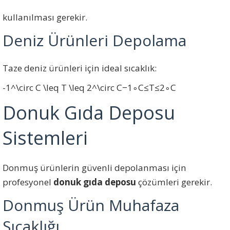
kullanılması gerekir.
Deniz Ürünleri Depolama
Taze deniz ürünleri için ideal sıcaklık:
-1^\circ C \leq T \leq 2^\circ C
−
1
∘
C
≤
T
≤
2
∘
C
Donuk Gıda Deposu
Sistemleri
Donmuş ürünlerin güvenli depolanması için
profesyonel
donuk gıda deposu
çözümleri gerekir.
Donmuş Ürün Muhafaza
Sıcaklığı