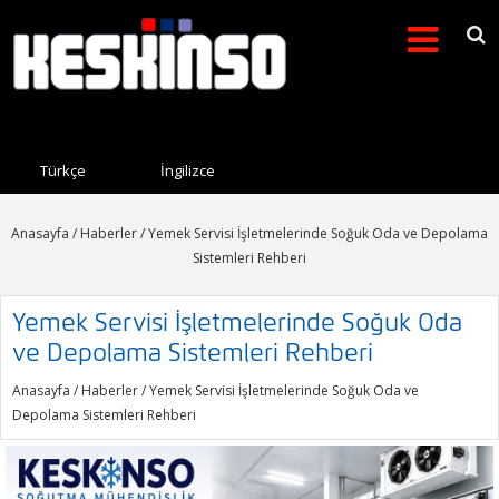
Arama formu
Search this site
Türkçe
İngilizce
Anasayfa
/
Haberler
/ Yemek Servisi İşletmelerinde Soğuk Oda ve Depolama
Sistemleri Rehberi
Yemek Servisi İşletmelerinde Soğuk Oda
ve Depolama Sistemleri Rehberi
Anasayfa
/
Haberler
/ Yemek Servisi İşletmelerinde Soğuk Oda ve
Depolama Sistemleri Rehberi