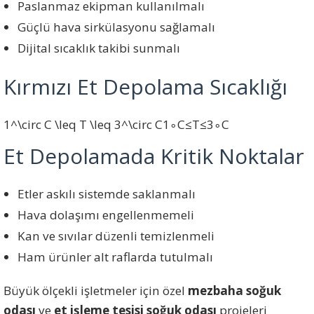
Paslanmaz ekipman kullanılmalı
Güçlü hava sirkülasyonu sağlamalı
Dijital sıcaklık takibi sunmalı
Kırmızı Et Depolama Sıcaklığı
1^\circ C \leq T \leq 3^\circ C
1
∘
C
≤
T
≤
3
∘
C
Et Depolamada Kritik Noktalar
Etler askılı sistemde saklanmalı
Hava dolaşımı engellenmemeli
Kan ve sıvılar düzenli temizlenmeli
Ham ürünler alt raflarda tutulmalı
Büyük ölçekli işletmeler için özel
mezbaha soğuk
odası
ve
et işleme tesisi soğuk odası
projeleri