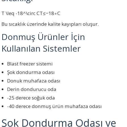
T \leq -18^\circ C
T
≤
−
1
8
∘
C
Bu sıcaklık üzerinde kalite kayıpları oluşur.
Donmuş Ürünler İçin
Kullanılan Sistemler
Blast freezer sistemi
Şok dondurma odası
Donuk muhafaza odası
Derin dondurucu oda
-25 derece soğuk oda
-40 derece donmuş ürün muhafaza odası
Şok Dondurma Odası ve