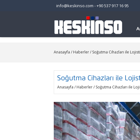
info@keskinso.com
-
+90 537 917 16 95
A
Anasayfa
/
Haberler
/ Soğutma Cihazları ile Lojist
Soğutma Cihazları ile Lojist
Anasayfa
/
Haberler
/ Soğutma Cihazları ile Loji