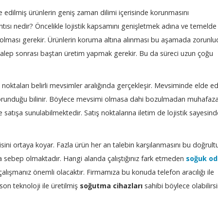
 edilmiş ürünlerin geniş zaman dilimi içerisinde korunmasını
antısı nedir? Öncelikle lojistik kapsamını genişletmek adına ve temelde
 olması gerekir. Ürünlerin koruma altına alınması bu aşamada zorunlu
alep sonrası baştan üretim yapmak gerekir. Bu da süreci uzun çoğu
 noktaları belirli mevsimler aralığında gerçekleşir. Mevsiminde elde ed
runduğu bilinir. Böylece mevsimi olmasa dahi bozulmadan muhafaz
 satışa sunulabilmektedir. Satış noktalarına iletim de lojistik sayesind
sini ortaya koyar. Fazla ürün her an talebin karşılanmasını bu doğrul
na sebep olmaktadır. Hangi alanda çalıştığınız fark etmeden
soğuk od
alışmanız önemli olacaktır. Firmamıza bu konuda telefon aracılığı ile
son teknoloji ile üretilmiş
soğutma cihazları
sahibi böylece olabilirsi