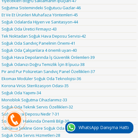
Yiyecekleri doğru saklamanın ipuçları-47
Soğutma Sistemindeki Soğutucu Gazlar-46
Et Ve Et Ürünleri Muhafaza Yöntemleri-45
Soğuk Odalarda Hijyen ve Sanitasyon-44
Soğuk Oda Üretici Firmayız-43
Tek Noktadan Soğuk Hava Deposu Servisi-42
Soğuk Oda Sandviç Panelinin Önemi-41
Soğuk Oda Çalışanlara 4 önemli uyarı-40
Soğuk Hava Depolarında İş Güvenlik Önlemleri-39
Soğuk Odanızı Doğru Temizlik İçin 8 İpucu-38
Pir and Pur Poliüretan Sandviç Panel Özellikleri-37
Ekomax Modüler Soğuk Oda Teknolojisi-36
Korona Virüs Sterilizasyon Odası-35
Soğuk Oda Yapımı-34
Monoblok Soğutma Cihazlarımız-33
Soğuk Oda Teknik Servis Özellikleri-32
Soğuk Hava Deposu Nedir ?-31
Soğuk Oda Hakkında Önemli Bilgi-30
WhatsApp Danışma Hattı
Saklama Şekline Göre Soğuk Oda Sistemleri-29
Soğuk Oda Servis Hizmetleri-28