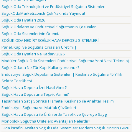
Soğuk Oda Teknolojileri ve Endüstriyel Soğutma Sistemleri
SogukOdaMarketi.com.tr Çok Yakında Yayında!
Soğuk Oda Fiyatları 2026
Soğuk Odaların ve Endüstriyel Soğutmanın Çözümleri
Soğuk Oda Sistemlerinin Önemi.
SOĞUK ODA NEDİR? SOĞUK HAVA DEPOSU SİSTEMLERİ.
Panel, Kapı ve Soğutma Cihazları Üretimi |
Soğuk Oda Fiyatları Ne Kadar? 2026
Modüler Soğuk Oda Sistemleri: Endüstriyel Soğutma Yeni Nesil Teknoloji
Soğuk Odada Ne Tür Kapı Kullanıyorsunuz?
Endüstriyel Soğuk Depolama Sistemleri | Keskinso Soğutma 45 Yıllık
Sektör Tecrübesi
Soğuk Hava Deposu İzni Nasıl Alınır?
Soğuk Hava Deposuna Teşvik Var mı?
Tasarımdan Satış Sonrası Hizmete: Keskinso ile Anahtar Teslim
Endüstriyel Soğutma ve Mutfak Çözümleri
Soğuk Hava Deposu ile Ürünlerde Tazelik ve Çevreye Saygı
Monoblok Soğutma Üniteleri: Avantajları Nelerdir?
Gıda İsrafını Azaltan Soğuk Oda Sistemleri: Modern Soğuk Zincirin Gücü