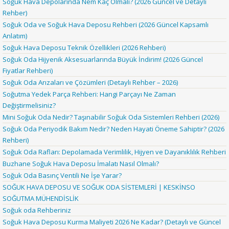
Soğuk Hava Depolarında Nem Kaç Olmalı? (2026 Güncel ve Detaylı
Rehber)
Soğuk Oda ve Soğuk Hava Deposu Rehberi (2026 Güncel Kapsamlı
Anlatım)
Soğuk Hava Deposu Teknik Özellikleri (2026 Rehberi)
Soğuk Oda Hijyenik Aksesuarlarında Büyük İndirim! (2026 Güncel
Fiyatlar Rehberi)
Soğuk Oda Arızaları ve Çözümleri (Detaylı Rehber – 2026)
Soğutma Yedek Parça Rehberi: Hangi Parçayı Ne Zaman
Değiştirmelisiniz?
Mini Soğuk Oda Nedir? Taşınabilir Soğuk Oda Sistemleri Rehberi (2026)
Soğuk Oda Periyodik Bakım Nedir? Neden Hayati Öneme Sahiptir? (2026
Rehberi)
Soğuk Oda Rafları: Depolamada Verimlilik, Hijyen ve Dayanıklılık Rehberi
Buzhane Soğuk Hava Deposu İmalatı Nasıl Olmalı?
Soğuk Oda Basınç Ventili Ne İşe Yarar?
SOĞUK HAVA DEPOSU VE SOĞUK ODA SİSTEMLERİ | KESKİNSO
SOĞUTMA MÜHENDİSLİK
Soğuk oda Rehberiniz
Soğuk Hava Deposu Kurma Maliyeti 2026 Ne Kadar? (Detaylı ve Güncel