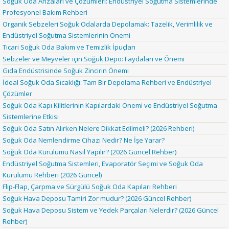
Soğuk Oda Arızaları ve Çözümleri: Endüstriyel Soğutma Sistemlerinde
Profesyonel Bakım Rehberi
Organik Sebzeleri Soğuk Odalarda Depolamak: Tazelik, Verimlilik ve
Endüstriyel Soğutma Sistemlerinin Önemi
Ticari Soğuk Oda Bakım ve Temizlik İpuçları
Sebzeler ve Meyveler için Soğuk Depo: Faydaları ve Önemi
Gıda Endüstrisinde Soğuk Zincirin Önemi
İdeal Soğuk Oda Sıcaklığı: Tam Bir Depolama Rehberi ve Endüstriyel
Çözümler
Soğuk Oda Kapı Kilitlerinin Kapılardaki Önemi ve Endüstriyel Soğutma
Sistemlerine Etkisi
Soğuk Oda Satın Alırken Nelere Dikkat Edilmeli? (2026 Rehberi)
Soğuk Oda Nemlendirme Cihazı Nedir? Ne İşe Yarar?
Soğuk Oda Kurulumu Nasıl Yapılır? (2026 Güncel Rehber)
Endüstriyel Soğutma Sistemleri, Evaporatör Seçimi ve Soğuk Oda
Kurulumu Rehberi (2026 Güncel)
Flip-Flap, Çarpma ve Sürgülü Soğuk Oda Kapıları Rehberi
Soğuk Hava Deposu Tamiri Zor mudur? (2026 Güncel Rehber)
Soğuk Hava Deposu Sistem ve Yedek Parçaları Nelerdir? (2026 Güncel
Rehber)