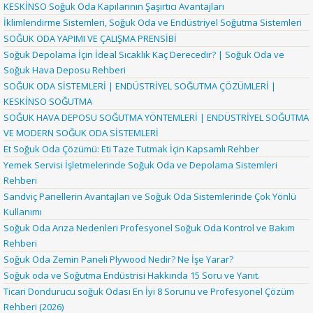
KESKİNSO Soğuk Oda Kapılarının Şaşırtıcı Avantajları
İklimlendirme Sistemleri, Soğuk Oda ve Endüstriyel Soğutma Sistemleri
SOĞUK ODA YAPIMI VE ÇALIŞMA PRENSİBİ
Soğuk Depolama İçin İdeal Sıcaklık Kaç Derecedir? | Soğuk Oda ve
Soğuk Hava Deposu Rehberi
SOĞUK ODA SİSTEMLERİ | ENDÜSTRİYEL SOĞUTMA ÇÖZÜMLERİ |
KESKİNSO SOĞUTMA
SOĞUK HAVA DEPOSU SOĞUTMA YÖNTEMLERİ | ENDÜSTRİYEL SOĞUTMA
VE MODERN SOĞUK ODA SİSTEMLERİ
Et Soğuk Oda Çözümü: Eti Taze Tutmak İçin Kapsamlı Rehber
Yemek Servisi İşletmelerinde Soğuk Oda ve Depolama Sistemleri
Rehberi
Sandviç Panellerin Avantajları ve Soğuk Oda Sistemlerinde Çok Yönlü
Kullanımı
Soğuk Oda Arıza Nedenleri Profesyonel Soğuk Oda Kontrol ve Bakım
Rehberi
Soğuk Oda Zemin Paneli Plywood Nedir? Ne İşe Yarar?
Soğuk oda ve Soğutma Endüstrisi Hakkında 15 Soru ve Yanıt.
Ticari Dondurucu soğuk Odası En İyi 8 Sorunu ve Profesyonel Çözüm
Rehberi (2026)