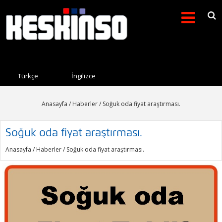
Arama formu
Search this site
Türkçe
İngilizce
Anasayfa
/
Haberler
/ Soğuk oda fiyat araştırması.
Soğuk oda fiyat araştırması.
Anasayfa
/
Haberler
/ Soğuk oda fiyat araştırması.