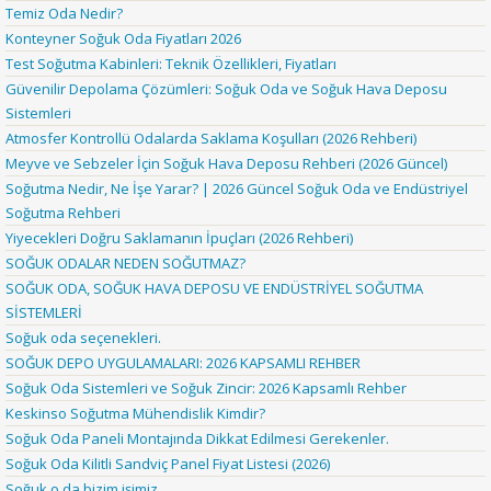
Temiz Oda Nedir?
Konteyner Soğuk Oda Fiyatları 2026
Test Soğutma Kabinleri: Teknik Özellikleri, Fiyatları
Güvenilir Depolama Çözümleri: Soğuk Oda ve Soğuk Hava Deposu
Sistemleri
Atmosfer Kontrollü Odalarda Saklama Koşulları (2026 Rehberi)
Meyve ve Sebzeler İçin Soğuk Hava Deposu Rehberi (2026 Güncel)
Soğutma Nedir, Ne İşe Yarar? | 2026 Güncel Soğuk Oda ve Endüstriyel
Soğutma Rehberi
Yiyecekleri Doğru Saklamanın İpuçları (2026 Rehberi)
SOĞUK ODALAR NEDEN SOĞUTMAZ?
SOĞUK ODA, SOĞUK HAVA DEPOSU VE ENDÜSTRİYEL SOĞUTMA
SİSTEMLERİ
Soğuk oda seçenekleri.
SOĞUK DEPO UYGULAMALARI: 2026 KAPSAMLI REHBER
Soğuk Oda Sistemleri ve Soğuk Zincir: 2026 Kapsamlı Rehber
Keskinso Soğutma Mühendislik Kimdir?
Soğuk Oda Paneli Montajında Dikkat Edilmesi Gerekenler.
Soğuk Oda Kilitli Sandviç Panel Fiyat Listesi (2026)
Soğuk o da bizim işimiz.