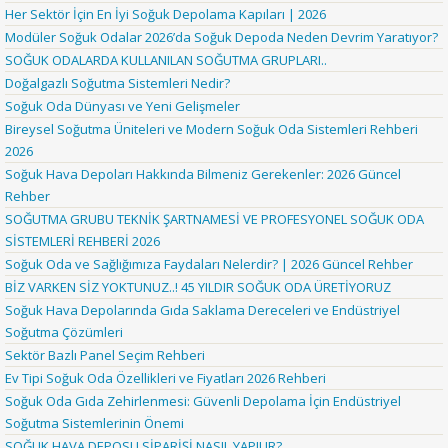
Her Sektör İçin En İyi Soğuk Depolama Kapıları | 2026
Modüler Soğuk Odalar 2026’da Soğuk Depoda Neden Devrim Yaratıyor?
SOĞUK ODALARDA KULLANILAN SOĞUTMA GRUPLARI..
Doğalgazlı Soğutma Sistemleri Nedir?
Soğuk Oda Dünyası ve Yeni Gelişmeler
Bireysel Soğutma Üniteleri ve Modern Soğuk Oda Sistemleri Rehberi
2026
Soğuk Hava Depoları Hakkında Bilmeniz Gerekenler: 2026 Güncel
Rehber
SOĞUTMA GRUBU TEKNİK ŞARTNAMESİ VE PROFESYONEL SOĞUK ODA
SİSTEMLERİ REHBERİ 2026
Soğuk Oda ve Sağlığımıza Faydaları Nelerdir? | 2026 Güncel Rehber
BİZ VARKEN SİZ YOKTUNUZ..! 45 YILDIR SOĞUK ODA ÜRETİYORUZ
Soğuk Hava Depolarında Gıda Saklama Dereceleri ve Endüstriyel
Soğutma Çözümleri
Sektör Bazlı Panel Seçim Rehberi
Ev Tipi Soğuk Oda Özellikleri ve Fiyatları 2026 Rehberi
Soğuk Oda Gıda Zehirlenmesi: Güvenli Depolama İçin Endüstriyel
Soğutma Sistemlerinin Önemi
SOĞUK HAVA DEPOSU SİPARİŞİ NASIL YAPILIR?