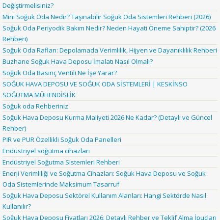
Değiştirmelisiniz?
Mini Soğuk Oda Nedir? Taşınabilir Soğuk Oda Sistemleri Rehberi (2026)
Soğuk Oda Periyodik Bakım Nedir? Neden Hayati Öneme Sahiptir? (2026
Rehberi)
Soğuk Oda Rafları: Depolamada Verimlilik, Hijyen ve Dayanıklılık Rehberi
Buzhane Soğuk Hava Deposu İmalatı Nasıl Olmalı?
Soğuk Oda Basınç Ventili Ne İşe Yarar?
SOĞUK HAVA DEPOSU VE SOĞUK ODA SİSTEMLERİ | KESKİNSO
SOĞUTMA MÜHENDİSLİK
Soğuk oda Rehberiniz
Soğuk Hava Deposu Kurma Maliyeti 2026 Ne Kadar? (Detaylı ve Güncel
Rehber)
PIR ve PUR Özellikli Soğuk Oda Panelleri
Endüstriyel soğutma cihazları
Endüstriyel Soğutma Sistemleri Rehberi
Enerji Verimliliği ve Soğutma Cihazları: Soğuk Hava Deposu ve Soğuk
Oda Sistemlerinde Maksimum Tasarruf
Soğuk Hava Deposu Sektörel Kullanım Alanları: Hangi Sektörde Nasıl
Kullanılır?
Soğuk Hava Deposu Fiyatları 2026: Detaylı Rehber ve Teklif Alma İpuçları