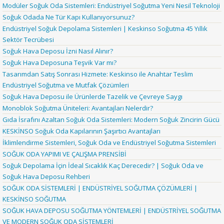
Modüler Soğuk Oda Sistemleri: Endüstriyel Soğutma Yeni Nesil Teknoloji
Soğuk Odada Ne Tür Kapı Kullanıyorsunuz?
Endüstriyel Soğuk Depolama Sistemleri | Keskinso Soğutma 45 Yıllık
Sektör Tecrübesi
Soğuk Hava Deposu İzni Nasıl Alınır?
Soğuk Hava Deposuna Teşvik Var mı?
Tasarımdan Satış Sonrası Hizmete: Keskinso ile Anahtar Teslim
Endüstriyel Soğutma ve Mutfak Çözümleri
Soğuk Hava Deposu ile Ürünlerde Tazelik ve Çevreye Saygı
Monoblok Soğutma Üniteleri: Avantajları Nelerdir?
Gıda İsrafını Azaltan Soğuk Oda Sistemleri: Modern Soğuk Zincirin Gücü
KESKİNSO Soğuk Oda Kapılarının Şaşırtıcı Avantajları
İklimlendirme Sistemleri, Soğuk Oda ve Endüstriyel Soğutma Sistemleri
SOĞUK ODA YAPIMI VE ÇALIŞMA PRENSİBİ
Soğuk Depolama İçin İdeal Sıcaklık Kaç Derecedir? | Soğuk Oda ve
Soğuk Hava Deposu Rehberi
SOĞUK ODA SİSTEMLERİ | ENDÜSTRİYEL SOĞUTMA ÇÖZÜMLERİ |
KESKİNSO SOĞUTMA
SOĞUK HAVA DEPOSU SOĞUTMA YÖNTEMLERİ | ENDÜSTRİYEL SOĞUTMA
VE MODERN SOĞUK ODA SİSTEMLERİ