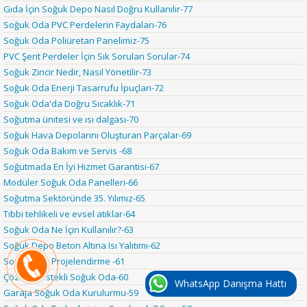
Gıda İçin Soğuk Depo Nasıl Doğru Kullanılır-77
Soğuk Oda PVC Perdelerin Faydaları-76
Soğuk Oda Poliüretan Panelimiz-75
PVC Şerit Perdeler İçin Sık Sorulan Sorular-74
Soğuk Zincir Nedir, Nasıl Yönetilir-73
Soğuk Oda Enerji Tasarrufu İpuçları-72
Soğuk Oda'da Doğru Sıcaklık-71
Soğutma ünitesi ve ısı dalgası-70
Soğuk Hava Depolarını Oluşturan Parçalar-69
Soğuk Oda Bakım ve Servis -68
Soğutmada En İyi Hizmet Garantisi-67
Modüler Soğuk Oda Panelleri-66
Soğutma Sektöründe 35. Yılımız-65
Tıbbi tehlikeli ve evsel atıklar-64
Soğuk Oda Ne İçin Kullanılır?-63
Soğuk Depo Beton Altına Isı Yalıtımı-62
Soğuk Oda Projelendirme -61
Çözüm Destekli Soğuk Oda-60
WhatsApp Danışma Hattı
Garaja Soğuk Oda Kurulurmu-59