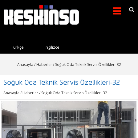
Arama formu
Search this site
Türkçe
İngilizce
Anasayfa
/
Haberler
/ Soğuk Oda Teknik Servis Özellikleri-32
Soğuk Oda Teknik Servis Özellikleri-32
Anasayfa
/
Haberler
/ Soğuk Oda Teknik Servis Özellikleri-32