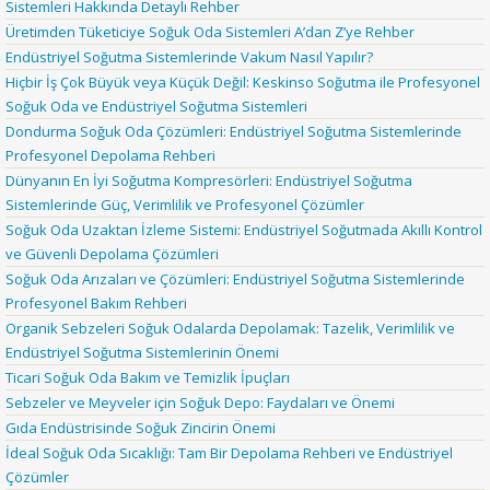
Sistemleri Hakkında Detaylı Rehber
Üretimden Tüketiciye Soğuk Oda Sistemleri A’dan Z’ye Rehber
Endüstriyel Soğutma Sistemlerinde Vakum Nasıl Yapılır?
Hiçbir İş Çok Büyük veya Küçük Değil: Keskinso Soğutma ile Profesyonel
Soğuk Oda ve Endüstriyel Soğutma Sistemleri
Dondurma Soğuk Oda Çözümleri: Endüstriyel Soğutma Sistemlerinde
Profesyonel Depolama Rehberi
Dünyanın En İyi Soğutma Kompresörleri: Endüstriyel Soğutma
Sistemlerinde Güç, Verimlilik ve Profesyonel Çözümler
Soğuk Oda Uzaktan İzleme Sistemi: Endüstriyel Soğutmada Akıllı Kontrol
ve Güvenli Depolama Çözümleri
Soğuk Oda Arızaları ve Çözümleri: Endüstriyel Soğutma Sistemlerinde
Profesyonel Bakım Rehberi
Organik Sebzeleri Soğuk Odalarda Depolamak: Tazelik, Verimlilik ve
Endüstriyel Soğutma Sistemlerinin Önemi
Ticari Soğuk Oda Bakım ve Temizlik İpuçları
Sebzeler ve Meyveler için Soğuk Depo: Faydaları ve Önemi
Gıda Endüstrisinde Soğuk Zincirin Önemi
İdeal Soğuk Oda Sıcaklığı: Tam Bir Depolama Rehberi ve Endüstriyel
Çözümler