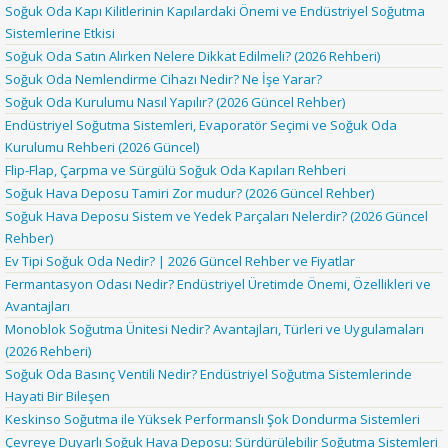
Soğuk Oda Kapı Kilitlerinin Kapılardaki Önemi ve Endüstriyel Soğutma
Sistemlerine Etkisi
Soğuk Oda Satın Alırken Nelere Dikkat Edilmeli? (2026 Rehberi)
Soğuk Oda Nemlendirme Cihazı Nedir? Ne İşe Yarar?
Soğuk Oda Kurulumu Nasıl Yapılır? (2026 Güncel Rehber)
Endüstriyel Soğutma Sistemleri, Evaporatör Seçimi ve Soğuk Oda
Kurulumu Rehberi (2026 Güncel)
Flip-Flap, Çarpma ve Sürgülü Soğuk Oda Kapıları Rehberi
Soğuk Hava Deposu Tamiri Zor mudur? (2026 Güncel Rehber)
Soğuk Hava Deposu Sistem ve Yedek Parçaları Nelerdir? (2026 Güncel
Rehber)
Ev Tipi Soğuk Oda Nedir? | 2026 Güncel Rehber ve Fiyatlar
Fermantasyon Odası Nedir? Endüstriyel Üretimde Önemi, Özellikleri ve
Avantajları
Monoblok Soğutma Ünitesi Nedir? Avantajları, Türleri ve Uygulamaları
(2026 Rehberi)
Soğuk Oda Basınç Ventili Nedir? Endüstriyel Soğutma Sistemlerinde
Hayati Bir Bileşen
Keskinso Soğutma ile Yüksek Performanslı Şok Dondurma Sistemleri
Çevreye Duyarlı Soğuk Hava Deposu: Sürdürülebilir Soğutma Sistemleri