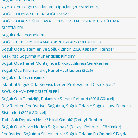
Yiyecekleri Doğru Saklamanın İpuçları (2026 Rehberi)
SOĞUK ODALAR NEDEN SOĞUTMAZ?
SOĞUK ODA, SOĞUK HAVA DEPOSU VE ENDÜSTRİYEL SOĞUTMA
SİSTEMLERİ
Soğuk oda seçenekleri.
SOĞUK DEPO UYGULAMALARI: 2026 KAPSAMLI REHBER
Soğuk Oda Sistemleri ve Soğuk Zincir: 2026 Kapsamlı Rehber
Keskinso Soğutma Mühendislik Kimdir?
Soğuk Oda Paneli Montajında Dikkat Edilmesi Gerekenler.
Soğuk Oda Kilitli Sandviç Panel Fiyat Listesi (2026)
Soğuk o da bizim işimiz.
İstanbul Soğuk Oda Servisi: Neden Profesyonel Destek Şart?
SOĞUK HAVA DEPOSU TÜRLERİ
Soğuk Oda Temizliği, Bakımı ve Servisi Rehberi (2026 Güncel)
Dev Rehber: Endüstriyel Soğutma, Soğuk Oda ve Soğuk Hava Deposu
Sistemleri (2026 Güncel)
Tıbbi Atık Depoları Nedir? Nasıl Olmalı? (Detaylı Rehber)
Soğuk Oda Yazın Neden Soğutmaz? (Detaylı Rehber + Çözümler)
Endüstriyel Soğutma Sistemleri ve Soğuk Odanın En Önemli 9 Faydası: