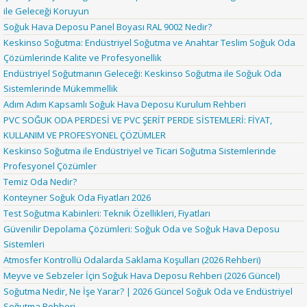
ile Geleceği Koruyun
Soğuk Hava Deposu Panel Boyası RAL 9002 Nedir?
Keskinso Soğutma: Endüstriyel Soğutma ve Anahtar Teslim Soğuk Oda
Çözümlerinde Kalite ve Profesyonellik
Endüstriyel Soğutmanın Geleceği: Keskinso Soğutma ile Soğuk Oda
Sistemlerinde Mükemmellik
Adım Adım Kapsamlı Soğuk Hava Deposu Kurulum Rehberi
PVC SOĞUK ODA PERDESİ VE PVC ŞERİT PERDE SİSTEMLERİ: FİYAT,
KULLANIM VE PROFESYONEL ÇÖZÜMLER
Keskinso Soğutma ile Endüstriyel ve Ticari Soğutma Sistemlerinde
Profesyonel Çözümler
Temiz Oda Nedir?
Konteyner Soğuk Oda Fiyatları 2026
Test Soğutma Kabinleri: Teknik Özellikleri, Fiyatları
Güvenilir Depolama Çözümleri: Soğuk Oda ve Soğuk Hava Deposu
Sistemleri
Atmosfer Kontrollü Odalarda Saklama Koşulları (2026 Rehberi)
Meyve ve Sebzeler İçin Soğuk Hava Deposu Rehberi (2026 Güncel)
Soğutma Nedir, Ne İşe Yarar? | 2026 Güncel Soğuk Oda ve Endüstriyel
Soğutma Rehberi