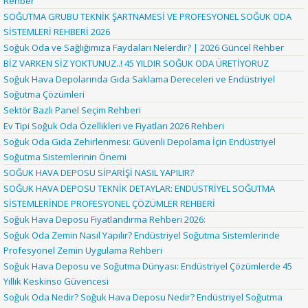
Rehber
SOĞUTMA GRUBU TEKNİK ŞARTNAMESİ VE PROFESYONEL SOĞUK ODA
SİSTEMLERİ REHBERİ 2026
Soğuk Oda ve Sağlığımıza Faydaları Nelerdir? | 2026 Güncel Rehber
BİZ VARKEN SİZ YOKTUNUZ..! 45 YILDIR SOĞUK ODA ÜRETİYORUZ
Soğuk Hava Depolarında Gıda Saklama Dereceleri ve Endüstriyel
Soğutma Çözümleri
Sektör Bazlı Panel Seçim Rehberi
Ev Tipi Soğuk Oda Özellikleri ve Fiyatları 2026 Rehberi
Soğuk Oda Gıda Zehirlenmesi: Güvenli Depolama İçin Endüstriyel
Soğutma Sistemlerinin Önemi
SOĞUK HAVA DEPOSU SİPARİŞİ NASIL YAPILIR?
SOĞUK HAVA DEPOSU TEKNİK DETAYLAR: ENDÜSTRİYEL SOĞUTMA
SİSTEMLERİNDE PROFESYONEL ÇÖZÜMLER REHBERİ
Soğuk Hava Deposu Fiyatlandırma Rehberi 2026:
Soğuk Oda Zemin Nasıl Yapılır? Endüstriyel Soğutma Sistemlerinde
Profesyonel Zemin Uygulama Rehberi
Soğuk Hava Deposu ve Soğutma Dünyası: Endüstriyel Çözümlerde 45
Yıllık Keskinso Güvencesi
Soğuk Oda Nedir? Soğuk Hava Deposu Nedir? Endüstriyel Soğutma