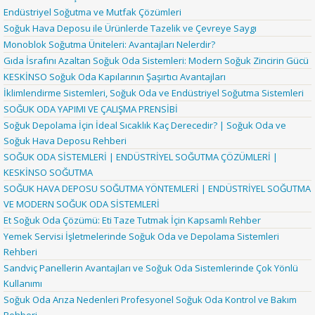
Endüstriyel Soğutma ve Mutfak Çözümleri
Soğuk Hava Deposu ile Ürünlerde Tazelik ve Çevreye Saygı
Monoblok Soğutma Üniteleri: Avantajları Nelerdir?
Gıda İsrafını Azaltan Soğuk Oda Sistemleri: Modern Soğuk Zincirin Gücü
KESKİNSO Soğuk Oda Kapılarının Şaşırtıcı Avantajları
İklimlendirme Sistemleri, Soğuk Oda ve Endüstriyel Soğutma Sistemleri
SOĞUK ODA YAPIMI VE ÇALIŞMA PRENSİBİ
Soğuk Depolama İçin İdeal Sıcaklık Kaç Derecedir? | Soğuk Oda ve
Soğuk Hava Deposu Rehberi
SOĞUK ODA SİSTEMLERİ | ENDÜSTRİYEL SOĞUTMA ÇÖZÜMLERİ |
KESKİNSO SOĞUTMA
SOĞUK HAVA DEPOSU SOĞUTMA YÖNTEMLERİ | ENDÜSTRİYEL SOĞUTMA
VE MODERN SOĞUK ODA SİSTEMLERİ
Et Soğuk Oda Çözümü: Eti Taze Tutmak İçin Kapsamlı Rehber
Yemek Servisi İşletmelerinde Soğuk Oda ve Depolama Sistemleri
Rehberi
Sandviç Panellerin Avantajları ve Soğuk Oda Sistemlerinde Çok Yönlü
Kullanımı
Soğuk Oda Arıza Nedenleri Profesyonel Soğuk Oda Kontrol ve Bakım