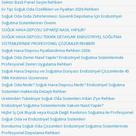
Sektör Bazlı Panel Seçim Rehberi
Ev Tipi Soğuk Oda Özellikleri ve Fiyatları 2026 Rehberi
Soğuk Oda Gıda Zehirlenmesi: Güvenli Depolama İçin Endüstriyel
Soğutma Sistemlerinin Önemi
SOĞUK HAVA DEPOSU SİPARİŞİ NASIL YAPILIR?
SOĞUK HAVA DEPOSU TEKNİK DETAYLAR: ENDÜSTRİYEL SOĞUTMA
SİSTEMLERİNDE PROFESYONEL ÇÖZÜMLER REHBERİ
Soğuk Hava Deposu Fiyatlandırma Rehberi 2026:
Soğuk Oda Zemin Nasıl Yapılır? Endüstriyel Soğutma Sistemlerinde
Profesyonel Zemin Uygulama Rehberi
Soğuk Hava Deposu ve Soğutma Dünyası: Endüstriyel Çözümlerde 45
Yıllık Keskinso Güvencesi
Soğuk Oda Nedir? Soğuk Hava Deposu Nedir? Endüstriyel Soğutma
Sistemleri Hakkında Detaylı Rehber
Üretimden Tüketiciye Soğuk Oda Sistemleri A’dan Z’ye Rehber
Endüstriyel Soğutma Sistemlerinde Vakum Nasıl Yapılır?
Hiçbir İş Çok Büyük veya Küçük Değil: Keskinso Soğutma ile Profesyonel
Soğuk Oda ve Endüstriyel Soğutma Sistemleri
Dondurma Soğuk Oda Çözümleri: Endüstriyel Soğutma Sistemlerinde
Profesyonel Depolama Rehberi