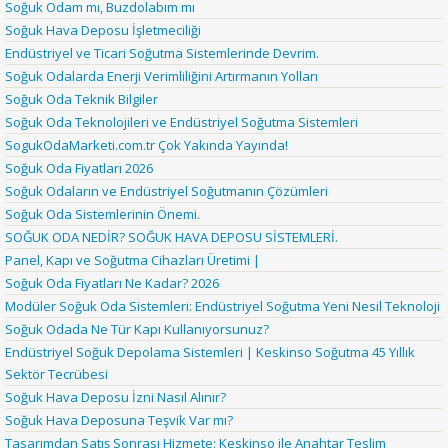
Soğuk Odam mı, Buzdolabım mı
Soğuk Hava Deposu İşletmeciliği
Endüstriyel ve Ticari Soğutma Sistemlerinde Devrim.
Soğuk Odalarda Enerji Verimliliğini Artırmanın Yolları
Soğuk Oda Teknik Bilgiler
Soğuk Oda Teknolojileri ve Endüstriyel Soğutma Sistemleri
SogukOdaMarketi.com.tr Çok Yakında Yayında!
Soğuk Oda Fiyatları 2026
Soğuk Odaların ve Endüstriyel Soğutmanın Çözümleri
Soğuk Oda Sistemlerinin Önemi.
SOĞUK ODA NEDİR? SOĞUK HAVA DEPOSU SİSTEMLERİ.
Panel, Kapı ve Soğutma Cihazları Üretimi |
Soğuk Oda Fiyatları Ne Kadar? 2026
Modüler Soğuk Oda Sistemleri: Endüstriyel Soğutma Yeni Nesil Teknoloji
Soğuk Odada Ne Tür Kapı Kullanıyorsunuz?
Endüstriyel Soğuk Depolama Sistemleri | Keskinso Soğutma 45 Yıllık
Sektör Tecrübesi
Soğuk Hava Deposu İzni Nasıl Alınır?
Soğuk Hava Deposuna Teşvik Var mı?
Tasarımdan Satış Sonrası Hizmete: Keskinso ile Anahtar Teslim