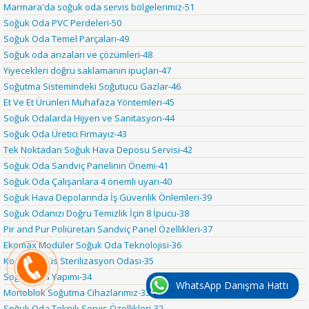
Marmara'da soğuk oda servis bölgelerimiz-51
Soğuk Oda PVC Perdeleri-50
Soğuk Oda Temel Parçaları-49
Soğuk oda arızaları ve çözümleri-48
Yiyecekleri doğru saklamanın ipuçları-47
Soğutma Sistemindeki Soğutucu Gazlar-46
Et Ve Et Ürünleri Muhafaza Yöntemleri-45
Soğuk Odalarda Hijyen ve Sanitasyon-44
Soğuk Oda Üretici Firmayız-43
Tek Noktadan Soğuk Hava Deposu Servisi-42
Soğuk Oda Sandviç Panelinin Önemi-41
Soğuk Oda Çalışanlara 4 önemli uyarı-40
Soğuk Hava Depolarında İş Güvenlik Önlemleri-39
Soğuk Odanızı Doğru Temizlik İçin 8 İpucu-38
Pir and Pur Poliüretan Sandviç Panel Özellikleri-37
Ekomax Modüler Soğuk Oda Teknolojisi-36
Korona Virüs Sterilizasyon Odası-35
Soğuk Oda Yapımı-34
WhatsApp Danışma Hattı
Monoblok Soğutma Cihazlarımız-33
Soğuk Oda Teknik Servis Özellikleri-32