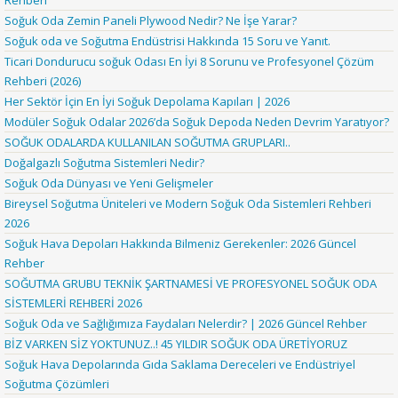
Rehberi
Soğuk Oda Zemin Paneli Plywood Nedir? Ne İşe Yarar?
Soğuk oda ve Soğutma Endüstrisi Hakkında 15 Soru ve Yanıt.
Ticari Dondurucu soğuk Odası En İyi 8 Sorunu ve Profesyonel Çözüm
Rehberi (2026)
Her Sektör İçin En İyi Soğuk Depolama Kapıları | 2026
Modüler Soğuk Odalar 2026’da Soğuk Depoda Neden Devrim Yaratıyor?
SOĞUK ODALARDA KULLANILAN SOĞUTMA GRUPLARI..
Doğalgazlı Soğutma Sistemleri Nedir?
Soğuk Oda Dünyası ve Yeni Gelişmeler
Bireysel Soğutma Üniteleri ve Modern Soğuk Oda Sistemleri Rehberi
2026
Soğuk Hava Depoları Hakkında Bilmeniz Gerekenler: 2026 Güncel
Rehber
SOĞUTMA GRUBU TEKNİK ŞARTNAMESİ VE PROFESYONEL SOĞUK ODA
SİSTEMLERİ REHBERİ 2026
Soğuk Oda ve Sağlığımıza Faydaları Nelerdir? | 2026 Güncel Rehber
BİZ VARKEN SİZ YOKTUNUZ..! 45 YILDIR SOĞUK ODA ÜRETİYORUZ
Soğuk Hava Depolarında Gıda Saklama Dereceleri ve Endüstriyel
Soğutma Çözümleri