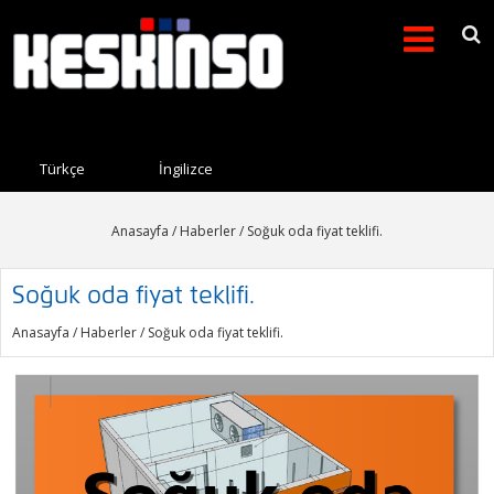
Arama formu
Search this site
Türkçe
İngilizce
Anasayfa
/
Haberler
/ Soğuk oda fiyat teklifi.
Soğuk oda fiyat teklifi.
Anasayfa
/
Haberler
/ Soğuk oda fiyat teklifi.