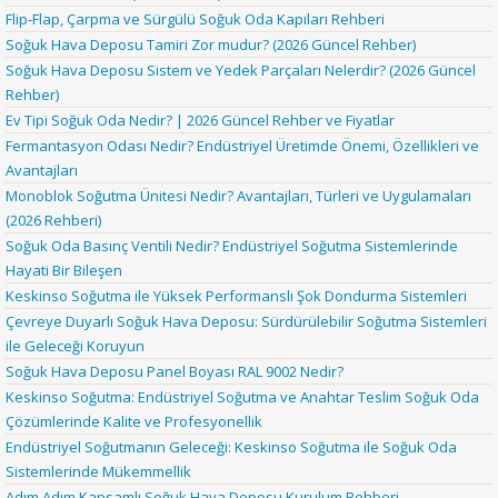
Flip-Flap, Çarpma ve Sürgülü Soğuk Oda Kapıları Rehberi
Soğuk Hava Deposu Tamiri Zor mudur? (2026 Güncel Rehber)
Soğuk Hava Deposu Sistem ve Yedek Parçaları Nelerdir? (2026 Güncel
Rehber)
Ev Tipi Soğuk Oda Nedir? | 2026 Güncel Rehber ve Fiyatlar
Fermantasyon Odası Nedir? Endüstriyel Üretimde Önemi, Özellikleri ve
Avantajları
Monoblok Soğutma Ünitesi Nedir? Avantajları, Türleri ve Uygulamaları
(2026 Rehberi)
Soğuk Oda Basınç Ventili Nedir? Endüstriyel Soğutma Sistemlerinde
Hayati Bir Bileşen
Keskinso Soğutma ile Yüksek Performanslı Şok Dondurma Sistemleri
Çevreye Duyarlı Soğuk Hava Deposu: Sürdürülebilir Soğutma Sistemleri
ile Geleceği Koruyun
Soğuk Hava Deposu Panel Boyası RAL 9002 Nedir?
Keskinso Soğutma: Endüstriyel Soğutma ve Anahtar Teslim Soğuk Oda
Çözümlerinde Kalite ve Profesyonellik
Endüstriyel Soğutmanın Geleceği: Keskinso Soğutma ile Soğuk Oda
Sistemlerinde Mükemmellik
Adım Adım Kapsamlı Soğuk Hava Deposu Kurulum Rehberi