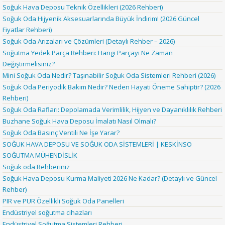
Soğuk Hava Deposu Teknik Özellikleri (2026 Rehberi)
Soğuk Oda Hijyenik Aksesuarlarında Büyük İndirim! (2026 Güncel
Fiyatlar Rehberi)
Soğuk Oda Arızaları ve Çözümleri (Detaylı Rehber – 2026)
Soğutma Yedek Parça Rehberi: Hangi Parçayı Ne Zaman
Değiştirmelisiniz?
Mini Soğuk Oda Nedir? Taşınabilir Soğuk Oda Sistemleri Rehberi (2026)
Soğuk Oda Periyodik Bakım Nedir? Neden Hayati Öneme Sahiptir? (2026
Rehberi)
Soğuk Oda Rafları: Depolamada Verimlilik, Hijyen ve Dayanıklılık Rehberi
Buzhane Soğuk Hava Deposu İmalatı Nasıl Olmalı?
Soğuk Oda Basınç Ventili Ne İşe Yarar?
SOĞUK HAVA DEPOSU VE SOĞUK ODA SİSTEMLERİ | KESKİNSO
SOĞUTMA MÜHENDİSLİK
Soğuk oda Rehberiniz
Soğuk Hava Deposu Kurma Maliyeti 2026 Ne Kadar? (Detaylı ve Güncel
Rehber)
PIR ve PUR Özellikli Soğuk Oda Panelleri
Endüstriyel soğutma cihazları
Endüstriyel Soğutma Sistemleri Rehberi