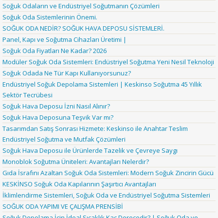
Soğuk Odaların ve Endüstriyel Soğutmanın Çözümleri
Soğuk Oda Sistemlerinin Önemi.
SOĞUK ODA NEDİR? SOĞUK HAVA DEPOSU SİSTEMLERİ.
Panel, Kapı ve Soğutma Cihazları Üretimi |
Soğuk Oda Fiyatları Ne Kadar? 2026
Modüler Soğuk Oda Sistemleri: Endüstriyel Soğutma Yeni Nesil Teknoloji
Soğuk Odada Ne Tür Kapı Kullanıyorsunuz?
Endüstriyel Soğuk Depolama Sistemleri | Keskinso Soğutma 45 Yıllık
Sektör Tecrübesi
Soğuk Hava Deposu İzni Nasıl Alınır?
Soğuk Hava Deposuna Teşvik Var mı?
Tasarımdan Satış Sonrası Hizmete: Keskinso ile Anahtar Teslim
Endüstriyel Soğutma ve Mutfak Çözümleri
Soğuk Hava Deposu ile Ürünlerde Tazelik ve Çevreye Saygı
Monoblok Soğutma Üniteleri: Avantajları Nelerdir?
Gıda İsrafını Azaltan Soğuk Oda Sistemleri: Modern Soğuk Zincirin Gücü
KESKİNSO Soğuk Oda Kapılarının Şaşırtıcı Avantajları
İklimlendirme Sistemleri, Soğuk Oda ve Endüstriyel Soğutma Sistemleri
SOĞUK ODA YAPIMI VE ÇALIŞMA PRENSİBİ
Soğuk Depolama İçin İdeal Sıcaklık Kaç Derecedir? | Soğuk Oda ve