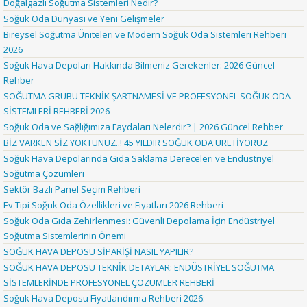
Doğalgazlı Soğutma Sistemleri Nedir?
Soğuk Oda Dünyası ve Yeni Gelişmeler
Bireysel Soğutma Üniteleri ve Modern Soğuk Oda Sistemleri Rehberi
2026
Soğuk Hava Depoları Hakkında Bilmeniz Gerekenler: 2026 Güncel
Rehber
SOĞUTMA GRUBU TEKNİK ŞARTNAMESİ VE PROFESYONEL SOĞUK ODA
SİSTEMLERİ REHBERİ 2026
Soğuk Oda ve Sağlığımıza Faydaları Nelerdir? | 2026 Güncel Rehber
BİZ VARKEN SİZ YOKTUNUZ..! 45 YILDIR SOĞUK ODA ÜRETİYORUZ
Soğuk Hava Depolarında Gıda Saklama Dereceleri ve Endüstriyel
Soğutma Çözümleri
Sektör Bazlı Panel Seçim Rehberi
Ev Tipi Soğuk Oda Özellikleri ve Fiyatları 2026 Rehberi
Soğuk Oda Gıda Zehirlenmesi: Güvenli Depolama İçin Endüstriyel
Soğutma Sistemlerinin Önemi
SOĞUK HAVA DEPOSU SİPARİŞİ NASIL YAPILIR?
SOĞUK HAVA DEPOSU TEKNİK DETAYLAR: ENDÜSTRİYEL SOĞUTMA
SİSTEMLERİNDE PROFESYONEL ÇÖZÜMLER REHBERİ
Soğuk Hava Deposu Fiyatlandırma Rehberi 2026: