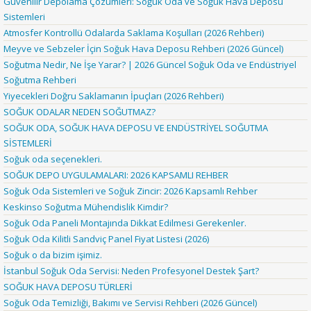
Güvenilir Depolama Çözümleri: Soğuk Oda ve Soğuk Hava Deposu
Sistemleri
Atmosfer Kontrollü Odalarda Saklama Koşulları (2026 Rehberi)
Meyve ve Sebzeler İçin Soğuk Hava Deposu Rehberi (2026 Güncel)
Soğutma Nedir, Ne İşe Yarar? | 2026 Güncel Soğuk Oda ve Endüstriyel
Soğutma Rehberi
Yiyecekleri Doğru Saklamanın İpuçları (2026 Rehberi)
SOĞUK ODALAR NEDEN SOĞUTMAZ?
SOĞUK ODA, SOĞUK HAVA DEPOSU VE ENDÜSTRİYEL SOĞUTMA
SİSTEMLERİ
Soğuk oda seçenekleri.
SOĞUK DEPO UYGULAMALARI: 2026 KAPSAMLI REHBER
Soğuk Oda Sistemleri ve Soğuk Zincir: 2026 Kapsamlı Rehber
Keskinso Soğutma Mühendislik Kimdir?
Soğuk Oda Paneli Montajında Dikkat Edilmesi Gerekenler.
Soğuk Oda Kilitli Sandviç Panel Fiyat Listesi (2026)
Soğuk o da bizim işimiz.
İstanbul Soğuk Oda Servisi: Neden Profesyonel Destek Şart?
SOĞUK HAVA DEPOSU TÜRLERİ
Soğuk Oda Temizliği, Bakımı ve Servisi Rehberi (2026 Güncel)