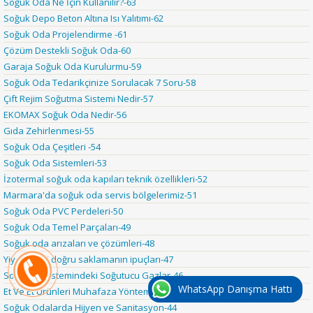
Soğuk Oda Ne İçin Kullanılır?-63
Soğuk Depo Beton Altına Isı Yalıtımı-62
Soğuk Oda Projelendirme -61
Çözüm Destekli Soğuk Oda-60
Garaja Soğuk Oda Kurulurmu-59
Soğuk Oda Tedarikçinize Sorulacak 7 Soru-58
Çift Rejim Soğutma Sistemi Nedir-57
EKOMAX Soğuk Oda Nedir-56
Gıda Zehirlenmesi-55
Soğuk Oda Çeşitleri -54
Soğuk Oda Sistemleri-53
İzotermal soğuk oda kapıları teknik özellikleri-52
Marmara'da soğuk oda servis bölgelerimiz-51
Soğuk Oda PVC Perdeleri-50
Soğuk Oda Temel Parçaları-49
Soğuk oda arızaları ve çözümleri-48
Yiyecekleri doğru saklamanın ipuçları-47
Soğutma Sistemindeki Soğutucu Gazlar-46
WhatsApp Danışma Hattı
Et Ve Et Ürünleri Muhafaza Yöntemleri-45
Soğuk Odalarda Hijyen ve Sanitasyon-44