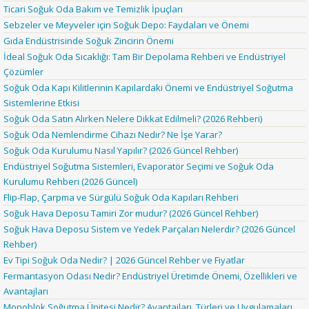
Ticari Soğuk Oda Bakım ve Temizlik İpuçları
Sebzeler ve Meyveler için Soğuk Depo: Faydaları ve Önemi
Gıda Endüstrisinde Soğuk Zincirin Önemi
İdeal Soğuk Oda Sıcaklığı: Tam Bir Depolama Rehberi ve Endüstriyel
Çözümler
Soğuk Oda Kapı Kilitlerinin Kapılardaki Önemi ve Endüstriyel Soğutma
Sistemlerine Etkisi
Soğuk Oda Satın Alırken Nelere Dikkat Edilmeli? (2026 Rehberi)
Soğuk Oda Nemlendirme Cihazı Nedir? Ne İşe Yarar?
Soğuk Oda Kurulumu Nasıl Yapılır? (2026 Güncel Rehber)
Endüstriyel Soğutma Sistemleri, Evaporatör Seçimi ve Soğuk Oda
Kurulumu Rehberi (2026 Güncel)
Flip-Flap, Çarpma ve Sürgülü Soğuk Oda Kapıları Rehberi
Soğuk Hava Deposu Tamiri Zor mudur? (2026 Güncel Rehber)
Soğuk Hava Deposu Sistem ve Yedek Parçaları Nelerdir? (2026 Güncel
Rehber)
Ev Tipi Soğuk Oda Nedir? | 2026 Güncel Rehber ve Fiyatlar
Fermantasyon Odası Nedir? Endüstriyel Üretimde Önemi, Özellikleri ve
Avantajları
Monoblok Soğutma Ünitesi Nedir? Avantajları, Türleri ve Uygulamaları