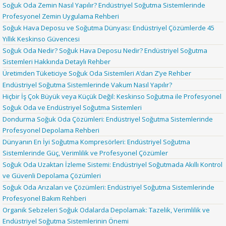
Soğuk Oda Zemin Nasıl Yapılır? Endüstriyel Soğutma Sistemlerinde
Profesyonel Zemin Uygulama Rehberi
Soğuk Hava Deposu ve Soğutma Dünyası: Endüstriyel Çözümlerde 45
Yıllık Keskinso Güvencesi
Soğuk Oda Nedir? Soğuk Hava Deposu Nedir? Endüstriyel Soğutma
Sistemleri Hakkında Detaylı Rehber
Üretimden Tüketiciye Soğuk Oda Sistemleri A’dan Z’ye Rehber
Endüstriyel Soğutma Sistemlerinde Vakum Nasıl Yapılır?
Hiçbir İş Çok Büyük veya Küçük Değil: Keskinso Soğutma ile Profesyonel
Soğuk Oda ve Endüstriyel Soğutma Sistemleri
Dondurma Soğuk Oda Çözümleri: Endüstriyel Soğutma Sistemlerinde
Profesyonel Depolama Rehberi
Dünyanın En İyi Soğutma Kompresörleri: Endüstriyel Soğutma
Sistemlerinde Güç, Verimlilik ve Profesyonel Çözümler
Soğuk Oda Uzaktan İzleme Sistemi: Endüstriyel Soğutmada Akıllı Kontrol
ve Güvenli Depolama Çözümleri
Soğuk Oda Arızaları ve Çözümleri: Endüstriyel Soğutma Sistemlerinde
Profesyonel Bakım Rehberi
Organik Sebzeleri Soğuk Odalarda Depolamak: Tazelik, Verimlilik ve
Endüstriyel Soğutma Sistemlerinin Önemi