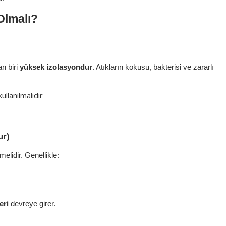
 Olmalı?
n biri 
yüksek izolasyondur
. Atıkların kokusu, bakterisi ve zararlı 
kullanılmalıdır
ur)
melidir. Genellikle:
eri
 devreye girer.