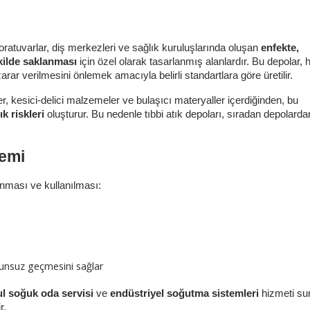
aboratuvarlar, diş merkezleri ve sağlık kuruluşlarında oluşan 
enfekte, 
ekilde saklanması
 için özel olarak tasarlanmış alanlardır. Bu depolar, 
r verilmesini önlemek amacıyla belirli standartlara göre üretilir.
ler, kesici-delici malzemeler ve bulaşıcı materyaller içerdiğinden, bu 
k riskleri
 oluşturur. Bu nedenle tıbbi atık depoları, sıradan depolardan
nemi
anması ve kullanılması:
runsuz geçmesini sağlar
ul soğuk oda servisi
 ve 
endüstriyel soğutma sistemleri
 hizmeti su
r.