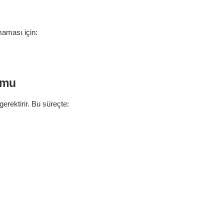
maması için:
umu
erektirir. Bu süreçte: