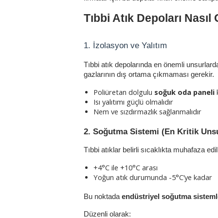
Tıbbi Atık Depoları Nasıl
1. İzolasyon ve Yalıtım
Tıbbi atık depolarında en önemli unsurlarda
gazlarının dış ortama çıkmaması gerekir.
Poliüretan dolgulu 
soğuk oda paneli
 
Isı yalıtımı güçlü olmalıdır
Nem ve sızdırmazlık sağlanmalıdır
2. Soğutma Sistemi (En Kritik Uns
Tıbbi atıklar belirli sıcaklıkta muhafaza edil
+4°C ile +10°C arası
Yoğun atık durumunda -5°C’ye kadar
Bu noktada 
endüstriyel soğutma sisteml
Düzenli olarak: