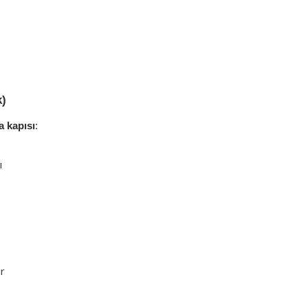
k)
 kapısı
:
ı
ir