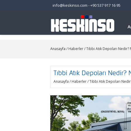
info@keskinso.com
-
+90 537 917 16 95
A
Anasayfa
/
Haberler
/ Tıbbi Atık Depoları Nedir? 
Tıbbi Atık Depoları Nedir? 
Anasayfa
/
Haberler
/ Tıbbi Atık Depoları Nedir