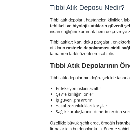
Tıbbi Atık Deposu Nedir?
Tıbbi atık depoları, hastaneler, klinikler, l
tehlikeli ve biyolojik atıkların güvenli ş
insan sağlığını korumak hem de çevreye zara
Tıbbi atıklar; kan, doku parçaları, enjektör
atıkların 
rastgele depolanması ciddi sağlı
tamamen farklı özelliklere sahiptir.
Tıbbi Atık Depolarının Ö
Tıbbi atık depolarının doğru şekilde tasarl
Enfeksiyon riskini azaltır
Çevre kirliliğini önler
İş güvenliğini artırır
Yasal zorunlulukları karşılar
Sağlık kuruluşlarının denetimlerden so
Özellikle büyük şehirlerde, örneğin 
İstanb
firmalar için bu depolar kritik öneme sahipti