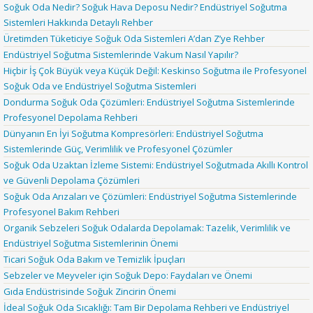
Soğuk Oda Nedir? Soğuk Hava Deposu Nedir? Endüstriyel Soğutma
Sistemleri Hakkında Detaylı Rehber
Üretimden Tüketiciye Soğuk Oda Sistemleri A’dan Z’ye Rehber
Endüstriyel Soğutma Sistemlerinde Vakum Nasıl Yapılır?
Hiçbir İş Çok Büyük veya Küçük Değil: Keskinso Soğutma ile Profesyonel
Soğuk Oda ve Endüstriyel Soğutma Sistemleri
Dondurma Soğuk Oda Çözümleri: Endüstriyel Soğutma Sistemlerinde
Profesyonel Depolama Rehberi
Dünyanın En İyi Soğutma Kompresörleri: Endüstriyel Soğutma
Sistemlerinde Güç, Verimlilik ve Profesyonel Çözümler
Soğuk Oda Uzaktan İzleme Sistemi: Endüstriyel Soğutmada Akıllı Kontrol
ve Güvenli Depolama Çözümleri
Soğuk Oda Arızaları ve Çözümleri: Endüstriyel Soğutma Sistemlerinde
Profesyonel Bakım Rehberi
Organik Sebzeleri Soğuk Odalarda Depolamak: Tazelik, Verimlilik ve
Endüstriyel Soğutma Sistemlerinin Önemi
Ticari Soğuk Oda Bakım ve Temizlik İpuçları
Sebzeler ve Meyveler için Soğuk Depo: Faydaları ve Önemi
Gıda Endüstrisinde Soğuk Zincirin Önemi
İdeal Soğuk Oda Sıcaklığı: Tam Bir Depolama Rehberi ve Endüstriyel