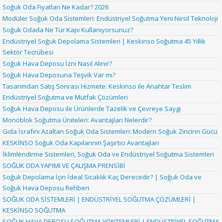
Soğuk Oda Fiyatları Ne Kadar? 2026
Modüler Soğuk Oda Sistemleri: Endüstriyel Soğutma Yeni Nesil Teknoloji
Soğuk Odada Ne Tür Kapı Kullanıyorsunuz?
Endüstriyel Soğuk Depolama Sistemleri | Keskinso Soğutma 45 Yıllık
Sektör Tecrübesi
Soğuk Hava Deposu İzni Nasıl Alınır?
Soğuk Hava Deposuna Teşvik Var mı?
Tasarımdan Satış Sonrası Hizmete: Keskinso ile Anahtar Teslim
Endüstriyel Soğutma ve Mutfak Çözümleri
Soğuk Hava Deposu ile Ürünlerde Tazelik ve Çevreye Saygı
Monoblok Soğutma Üniteleri: Avantajları Nelerdir?
Gıda İsrafını Azaltan Soğuk Oda Sistemleri: Modern Soğuk Zincirin Gücü
KESKİNSO Soğuk Oda Kapılarının Şaşırtıcı Avantajları
İklimlendirme Sistemleri, Soğuk Oda ve Endüstriyel Soğutma Sistemleri
SOĞUK ODA YAPIMI VE ÇALIŞMA PRENSİBİ
Soğuk Depolama İçin İdeal Sıcaklık Kaç Derecedir? | Soğuk Oda ve
Soğuk Hava Deposu Rehberi
SOĞUK ODA SİSTEMLERİ | ENDÜSTRİYEL SOĞUTMA ÇÖZÜMLERİ |
KESKİNSO SOĞUTMA
SOĞUK HAVA DEPOSU SOĞUTMA YÖNTEMLERİ | ENDÜSTRİYEL SOĞUTMA