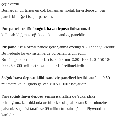
çeşit vardır.
Bunlardan bir tanesi en çok kullanılan  soğuk hava deposu   pur 
panel  bir diğeri ise pır paneldir.
Pur panel 
 her türlü 
soğuk hava deposu
 ihtiyacımızda 
kullanabildiğimiz soğuk oda kilitli sandviç paneldir.
Pır panel
 ise Normal panele göre yanma özelliği %20 daha yüksektir 
Bu nedenle büyük sistemlerde bu paneli tercih edilir.
Bu tüm panellerin kalınlıkları ise 0.60 mm  0,80  100  120  150 180 
200 250 300  milimetre kalınlıklarda üretilmektedir.
Soğuk hava deposu kilitli sandviç panelleri
 her iki tarafı da 0,50 
milimetre kalınlığında galveniz RAL 9002 boyalıdır.
Yine 
soğuk hava deposu zemin panelleri
 de Yukarıdaki 
belirttiğimiz kalınlıklarda üretilmekte olup alt kısmı 0-5 milimetre 
galveniz saç   üst tarafı ise 09 milimetre kalınlığında Plywood ile 
kaplıdır.