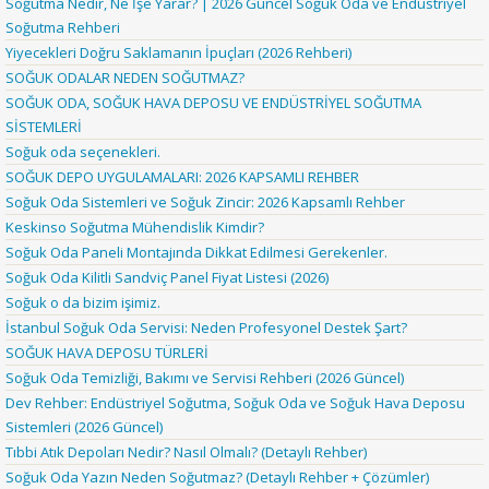
Soğutma Nedir, Ne İşe Yarar? | 2026 Güncel Soğuk Oda ve Endüstriyel
Soğutma Rehberi
Yiyecekleri Doğru Saklamanın İpuçları (2026 Rehberi)
SOĞUK ODALAR NEDEN SOĞUTMAZ?
SOĞUK ODA, SOĞUK HAVA DEPOSU VE ENDÜSTRİYEL SOĞUTMA
SİSTEMLERİ
Soğuk oda seçenekleri.
SOĞUK DEPO UYGULAMALARI: 2026 KAPSAMLI REHBER
Soğuk Oda Sistemleri ve Soğuk Zincir: 2026 Kapsamlı Rehber
Keskinso Soğutma Mühendislik Kimdir?
Soğuk Oda Paneli Montajında Dikkat Edilmesi Gerekenler.
Soğuk Oda Kilitli Sandviç Panel Fiyat Listesi (2026)
Soğuk o da bizim işimiz.
İstanbul Soğuk Oda Servisi: Neden Profesyonel Destek Şart?
SOĞUK HAVA DEPOSU TÜRLERİ
Soğuk Oda Temizliği, Bakımı ve Servisi Rehberi (2026 Güncel)
Dev Rehber: Endüstriyel Soğutma, Soğuk Oda ve Soğuk Hava Deposu
Sistemleri (2026 Güncel)
Tıbbi Atık Depoları Nedir? Nasıl Olmalı? (Detaylı Rehber)
Soğuk Oda Yazın Neden Soğutmaz? (Detaylı Rehber + Çözümler)