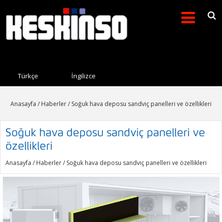
Arama formu
Search this site
Türkçe
İngilizce
Anasayfa
/
Haberler
/ Soğuk hava deposu sandviç panelleri ve özellikleri
Soğuk hava deposu sandviç panelleri ve
özellikleri
Anasayfa
/
Haberler
/ Soğuk hava deposu sandviç panelleri ve özellikleri