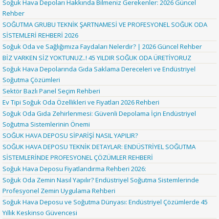
Soğuk Hava Depoları Hakkında Bilmeniz Gerekenler: 2026 Güncel
Rehber
SOĞUTMA GRUBU TEKNİK ŞARTNAMESİ VE PROFESYONEL SOĞUK ODA
SİSTEMLERİ REHBERİ 2026
Soğuk Oda ve Sağlığımıza Faydaları Nelerdir? | 2026 Güncel Rehber
BİZ VARKEN SİZ YOKTUNUZ..! 45 YILDIR SOĞUK ODA ÜRETİYORUZ
Soğuk Hava Depolarında Gıda Saklama Dereceleri ve Endüstriyel
Soğutma Çözümleri
Sektör Bazlı Panel Seçim Rehberi
Ev Tipi Soğuk Oda Özellikleri ve Fiyatları 2026 Rehberi
Soğuk Oda Gıda Zehirlenmesi: Güvenli Depolama İçin Endüstriyel
Soğutma Sistemlerinin Önemi
SOĞUK HAVA DEPOSU SİPARİŞİ NASIL YAPILIR?
SOĞUK HAVA DEPOSU TEKNİK DETAYLAR: ENDÜSTRİYEL SOĞUTMA
SİSTEMLERİNDE PROFESYONEL ÇÖZÜMLER REHBERİ
Soğuk Hava Deposu Fiyatlandırma Rehberi 2026:
Soğuk Oda Zemin Nasıl Yapılır? Endüstriyel Soğutma Sistemlerinde
Profesyonel Zemin Uygulama Rehberi
Soğuk Hava Deposu ve Soğutma Dünyası: Endüstriyel Çözümlerde 45
Yıllık Keskinso Güvencesi