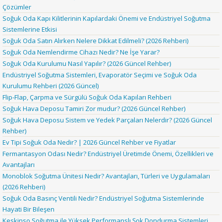
Çözümler
Soğuk Oda Kapı Kilitlerinin Kapılardaki Önemi ve Endüstriyel Soğutma
Sistemlerine Etkisi
Soğuk Oda Satın Alırken Nelere Dikkat Edilmeli? (2026 Rehberi)
Soğuk Oda Nemlendirme Cihazı Nedir? Ne İşe Yarar?
Soğuk Oda Kurulumu Nasıl Yapılır? (2026 Güncel Rehber)
Endüstriyel Soğutma Sistemleri, Evaporatör Seçimi ve Soğuk Oda
Kurulumu Rehberi (2026 Güncel)
Flip-Flap, Çarpma ve Sürgülü Soğuk Oda Kapıları Rehberi
Soğuk Hava Deposu Tamiri Zor mudur? (2026 Güncel Rehber)
Soğuk Hava Deposu Sistem ve Yedek Parçaları Nelerdir? (2026 Güncel
Rehber)
Ev Tipi Soğuk Oda Nedir? | 2026 Güncel Rehber ve Fiyatlar
Fermantasyon Odası Nedir? Endüstriyel Üretimde Önemi, Özellikleri ve
Avantajları
Monoblok Soğutma Ünitesi Nedir? Avantajları, Türleri ve Uygulamaları
(2026 Rehberi)
Soğuk Oda Basınç Ventili Nedir? Endüstriyel Soğutma Sistemlerinde
Hayati Bir Bileşen
Keskinso Soğutma ile Yüksek Performanslı Şok Dondurma Sistemleri