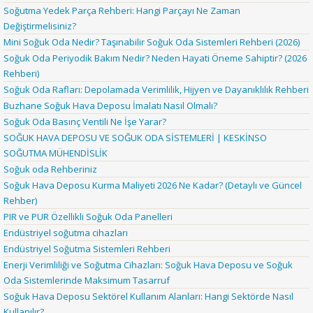
Soğutma Yedek Parça Rehberi: Hangi Parçayı Ne Zaman
Değiştirmelisiniz?
Mini Soğuk Oda Nedir? Taşınabilir Soğuk Oda Sistemleri Rehberi (2026)
Soğuk Oda Periyodik Bakım Nedir? Neden Hayati Öneme Sahiptir? (2026
Rehberi)
Soğuk Oda Rafları: Depolamada Verimlilik, Hijyen ve Dayanıklılık Rehberi
Buzhane Soğuk Hava Deposu İmalatı Nasıl Olmalı?
Soğuk Oda Basınç Ventili Ne İşe Yarar?
SOĞUK HAVA DEPOSU VE SOĞUK ODA SİSTEMLERİ | KESKİNSO
SOĞUTMA MÜHENDİSLİK
Soğuk oda Rehberiniz
Soğuk Hava Deposu Kurma Maliyeti 2026 Ne Kadar? (Detaylı ve Güncel
Rehber)
PIR ve PUR Özellikli Soğuk Oda Panelleri
Endüstriyel soğutma cihazları
Endüstriyel Soğutma Sistemleri Rehberi
Enerji Verimliliği ve Soğutma Cihazları: Soğuk Hava Deposu ve Soğuk
Oda Sistemlerinde Maksimum Tasarruf
Soğuk Hava Deposu Sektörel Kullanım Alanları: Hangi Sektörde Nasıl
Kullanılır?