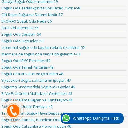
Garaja Soğuk Oda Kurulurmu-59
Soğuk Oda Tedarikçinize Sorulacak 7 Soru-58
Çift Rejim Soğutma Sistemi Nedir-57
EKOMAX Soğuk Oda Nedir-56
Gıda Zehirlenmesi-55
Soğuk Oda Çeşitleri -54
Soğuk Oda Sistemleri-53
İzotermal soğuk oda kapıları teknik özellikleri-52
Marmara'da soğuk oda servis bölgelerimiz-51
Soğuk Oda PVC Perdeleri-50
Soğuk Oda Temel Parçaları-49
Soğuk oda arızaları ve çözümleri-48
Yiyecekleri doğru saklamanın ipuçları-47
Soğutma Sistemindeki Soğutucu Gazlar-46
Et Ve Et Ürünleri Muhafaza Yöntemleri-45
Soğuk Odalarda Hijyen ve Sanitasyon-44
Soğuk Oda Üretici Firmayız-43
Tek Noktadan Soğuk Hava Deposu Servisi-42
WhatsApp Danışma Hattı
Soğuk Oda Sandviç Panelinin Önemi-41
Soğuk Oda Çalışanlara 4 önemli uyarı-40