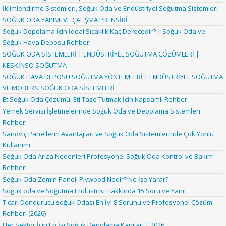
İklimlendirme Sistemleri, Soğuk Oda ve Endüstriyel Soğutma Sistemleri
SOĞUK ODA YAPIMI VE ÇALIŞMA PRENSİBİ
Soğuk Depolama İçin İdeal Sıcaklık Kaç Derecedir? | Soğuk Oda ve
Soğuk Hava Deposu Rehberi
SOĞUK ODA SİSTEMLERİ | ENDÜSTRİYEL SOĞUTMA ÇÖZÜMLERİ |
KESKİNSO SOĞUTMA
SOĞUK HAVA DEPOSU SOĞUTMA YÖNTEMLERİ | ENDÜSTRİYEL SOĞUTMA
VE MODERN SOĞUK ODA SİSTEMLERİ
Et Soğuk Oda Çözümü: Eti Taze Tutmak İçin Kapsamlı Rehber
Yemek Servisi İşletmelerinde Soğuk Oda ve Depolama Sistemleri
Rehberi
Sandviç Panellerin Avantajları ve Soğuk Oda Sistemlerinde Çok Yönlü
Kullanımı
Soğuk Oda Arıza Nedenleri Profesyonel Soğuk Oda Kontrol ve Bakım
Rehberi
Soğuk Oda Zemin Paneli Plywood Nedir? Ne İşe Yarar?
Soğuk oda ve Soğutma Endüstrisi Hakkında 15 Soru ve Yanıt.
Ticari Dondurucu soğuk Odası En İyi 8 Sorunu ve Profesyonel Çözüm
Rehberi (2026)
Her Sektör İçin En İyi Soğuk Depolama Kapıları | 2026