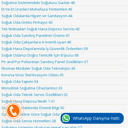
Soğutma Sistemindeki Soğutucu Gazlar-46
Et Ve Et Ürünleri Muhafaza Yöntemleri-45
Soğuk Odalarda Hijyen ve Sanitasyon-44
Soğuk Oda Üretici Firmayız-43
Tek Noktadan Soğuk Hava Deposu Servisi-42
Soğuk Oda Sandviç Panelinin Önemi-41
Soğuk Oda Çalışanlara 4 önemli uyarı-40
Soğuk Hava Depolarında İş Güvenlik Önlemleri-39
Soğuk Odanızı Doğru Temizlik İçin 8 İpucu-38
Pir and Pur Poliüretan Sandviç Panel Özellikleri-37
Ekomax Modüler Soğuk Oda Teknolojisi-36
Korona Virüs Sterilizasyon Odası-35
Soğuk Oda Yapımı-34
Monoblok Soğutma Cihazlarımız-33
Soğuk Oda Teknik Servis Özellikleri-32
Soğuk Hava Deposu Nedir ?-31
Soğuk Oda Hakkında Önemli Bilgi-30
Saklama Şekline Göre Soğuk Oda Sistemleri-29
WhatsApp Danışma Hattı
Soğuk Oda Servis Hizmetleri-28
Soğutma sistemini oluşturan temel parçalar-27