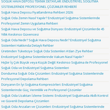
SOĞUK HAVA DEPOSU TEKNİK DETAYLAR: ENDÜSTRİYEL SOĞUTMA
SİSTEMLERİNDE PROFESYONEL ÇÖZÜMLER REHBERİ
Soğuk Hava Deposu Fiyatlandırma Rehberi 2026:
Soğuk Oda Zemin Nasıl Yapılır? Endüstriyel Soğutma Sistemlerinde
Profesyonel Zemin Uygulama Rehberi
Soğuk Hava Deposu ve Soğutma Dünyası: Endüstriyel Çözümlerde 45
Yıllık Keskinso Güvencesi
Soğuk Oda Nedir? Soğuk Hava Deposu Nedir? Endüstriyel Soğutma
Sistemleri Hakkında Detaylı Rehber
Üretimden Tüketiciye Soğuk Oda Sistemleri A’dan Z’ye Rehber
Endüstriyel Soğutma Sistemlerinde Vakum Nasıl Yapılır?
Hiçbir İş Çok Büyük veya Küçük Değil: Keskinso Soğutma ile Profesyonel
Soğuk Oda ve Endüstriyel Soğutma Sistemleri
Dondurma Soğuk Oda Çözümleri: Endüstriyel Soğutma Sistemlerinde
Profesyonel Depolama Rehberi
Dünyanın En İyi Soğutma Kompresörleri: Endüstriyel Soğutma
Sistemlerinde Güç, Verimlilik ve Profesyonel Çözümler
Soğuk Oda Uzaktan İzleme Sistemi: Endüstriyel Soğutmada Akıllı Kontrol
ve Güvenli Depolama Çözümleri
Soğuk Oda Arızaları ve Çözümleri: Endüstriyel Soğutma Sistemlerinde