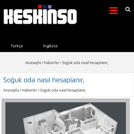
Arama formu
Search this site
Türkçe
İngilizce
Anasayfa
/
Haberler
/ Soğuk oda nasıl hesaplanır,
Soğuk oda nasıl hesaplanır,
Anasayfa
/
Haberler
/ Soğuk oda nasıl hesaplanır,