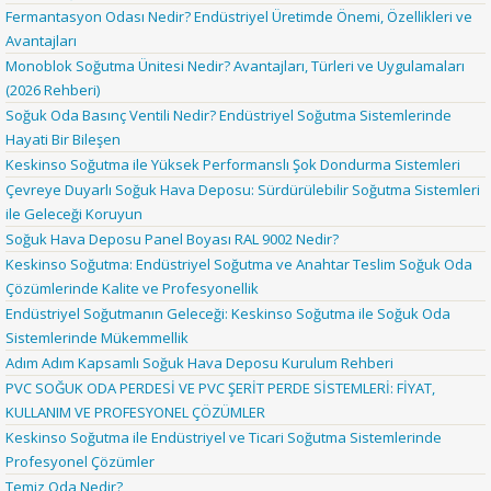
Fermantasyon Odası Nedir? Endüstriyel Üretimde Önemi, Özellikleri ve
Avantajları
Monoblok Soğutma Ünitesi Nedir? Avantajları, Türleri ve Uygulamaları
(2026 Rehberi)
Soğuk Oda Basınç Ventili Nedir? Endüstriyel Soğutma Sistemlerinde
Hayati Bir Bileşen
Keskinso Soğutma ile Yüksek Performanslı Şok Dondurma Sistemleri
Çevreye Duyarlı Soğuk Hava Deposu: Sürdürülebilir Soğutma Sistemleri
ile Geleceği Koruyun
Soğuk Hava Deposu Panel Boyası RAL 9002 Nedir?
Keskinso Soğutma: Endüstriyel Soğutma ve Anahtar Teslim Soğuk Oda
Çözümlerinde Kalite ve Profesyonellik
Endüstriyel Soğutmanın Geleceği: Keskinso Soğutma ile Soğuk Oda
Sistemlerinde Mükemmellik
Adım Adım Kapsamlı Soğuk Hava Deposu Kurulum Rehberi
PVC SOĞUK ODA PERDESİ VE PVC ŞERİT PERDE SİSTEMLERİ: FİYAT,
KULLANIM VE PROFESYONEL ÇÖZÜMLER
Keskinso Soğutma ile Endüstriyel ve Ticari Soğutma Sistemlerinde
Profesyonel Çözümler
Temiz Oda Nedir?