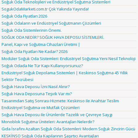
Soğuk Oda Teknolojileri ve Endüstriyel Soğutma Sistemleri
SogukOdaMarketi.com.tr Çok Yakında Yayında!
Soğuk Oda Fiyatları 2026
Soğuk Odaların ve Endüstriyel Soğutmanın Çözümleri
Soğuk Oda Sistemlerinin Önemi.
SOĞUK ODA NEDİR? SOĞUK HAVA DEPOSU SİSTEMLERİ.
Panel, Kapı ve Soğutma Cihazları Üretimi |
Soğuk Oda Fiyatları Ne Kadar? 2026
Modüler Soğuk Oda Sistemleri: Endüstriyel Soğutma Yeni Nesil Teknoloji
Soğuk Odada Ne Tür Kapı Kullanıyorsunuz?
Endüstriyel Soğuk Depolama Sistemleri | Keskinso Soğutma 45 Yıllık
Sektör Tecrübesi
Soğuk Hava Deposu İzni Nasıl Alınır?
Soğuk Hava Deposuna Teşvik Var mı?
Tasarımdan Satış Sonrası Hizmete: Keskinso ile Anahtar Teslim
Endüstriyel Soğutma ve Mutfak Çözümleri
Soğuk Hava Deposu ile Ürünlerde Tazelik ve Çevreye Saygı
Monoblok Soğutma Üniteleri: Avantajları Nelerdir?
Gıda İsrafını Azaltan Soğuk Oda Sistemleri: Modern Soğuk Zincirin Gücü
KESKİNSO Soğuk Oda Kapılarının Şaşırtıcı Avantajları