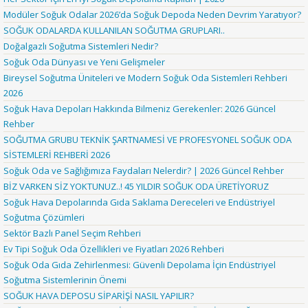
Modüler Soğuk Odalar 2026’da Soğuk Depoda Neden Devrim Yaratıyor?
SOĞUK ODALARDA KULLANILAN SOĞUTMA GRUPLARI..
Doğalgazlı Soğutma Sistemleri Nedir?
Soğuk Oda Dünyası ve Yeni Gelişmeler
Bireysel Soğutma Üniteleri ve Modern Soğuk Oda Sistemleri Rehberi
2026
Soğuk Hava Depoları Hakkında Bilmeniz Gerekenler: 2026 Güncel
Rehber
SOĞUTMA GRUBU TEKNİK ŞARTNAMESİ VE PROFESYONEL SOĞUK ODA
SİSTEMLERİ REHBERİ 2026
Soğuk Oda ve Sağlığımıza Faydaları Nelerdir? | 2026 Güncel Rehber
BİZ VARKEN SİZ YOKTUNUZ..! 45 YILDIR SOĞUK ODA ÜRETİYORUZ
Soğuk Hava Depolarında Gıda Saklama Dereceleri ve Endüstriyel
Soğutma Çözümleri
Sektör Bazlı Panel Seçim Rehberi
Ev Tipi Soğuk Oda Özellikleri ve Fiyatları 2026 Rehberi
Soğuk Oda Gıda Zehirlenmesi: Güvenli Depolama İçin Endüstriyel
Soğutma Sistemlerinin Önemi
SOĞUK HAVA DEPOSU SİPARİŞİ NASIL YAPILIR?