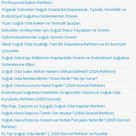
Profesyonel Bakım Rehberi
Organik Sebzeleri Soğuk Odalarda Depolamak: Tazelik, Verimlilik ve
Endüstriyel Soğutma Sistemlerinin Önemi
Ticari Soğuk Oda Bakım ve Temizlik İpuçları
Sebzeler ve Meyveler için Soğuk Depo: Faydaları ve Önemi
Gıda Endüstrisinde Soğuk Zincirin Önemi
İdeal Soğuk Oda Sıcaklığı: Tam Bir Depolama Rehberi ve Endüstriyel
Çözümler
Soğuk Oda Kapı Kilitlerinin Kapılardaki Önemi ve Endüstriyel Soğutma
Sistemlerine Etkisi
Soğuk Oda Satın Alırken Nelere Dikkat Edilmeli? (2026 Rehberi)
Soğuk Oda Nemlendirme Cihazı Nedir? Ne İşe Yarar?
Soğuk Oda Kurulumu Nasıl Yapılır? (2026 Güncel Rehber)
Endüstriyel Soğutma Sistemleri, Evaporatör Seçimi ve Soğuk Oda
Kurulumu Rehberi (2026 Güncel)
Flip-Flap, Çarpma ve Sürgülü Soğuk Oda Kapıları Rehberi
Soğuk Hava Deposu Tamiri Zor mudur? (2026 Güncel Rehber)
Soğuk Hava Deposu Sistem ve Yedek Parçaları Nelerdir? (2026 Güncel
Rehber)
Ev Tipi Soğuk Oda Nedir? | 2026 Güncel Rehber ve Fiyatlar