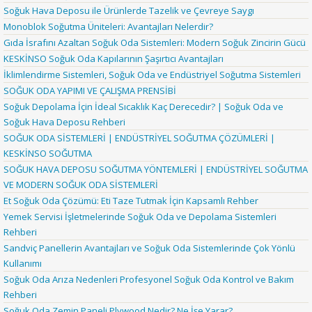
Soğuk Hava Deposu ile Ürünlerde Tazelik ve Çevreye Saygı
Monoblok Soğutma Üniteleri: Avantajları Nelerdir?
Gıda İsrafını Azaltan Soğuk Oda Sistemleri: Modern Soğuk Zincirin Gücü
KESKİNSO Soğuk Oda Kapılarının Şaşırtıcı Avantajları
İklimlendirme Sistemleri, Soğuk Oda ve Endüstriyel Soğutma Sistemleri
SOĞUK ODA YAPIMI VE ÇALIŞMA PRENSİBİ
Soğuk Depolama İçin İdeal Sıcaklık Kaç Derecedir? | Soğuk Oda ve
Soğuk Hava Deposu Rehberi
SOĞUK ODA SİSTEMLERİ | ENDÜSTRİYEL SOĞUTMA ÇÖZÜMLERİ |
KESKİNSO SOĞUTMA
SOĞUK HAVA DEPOSU SOĞUTMA YÖNTEMLERİ | ENDÜSTRİYEL SOĞUTMA
VE MODERN SOĞUK ODA SİSTEMLERİ
Et Soğuk Oda Çözümü: Eti Taze Tutmak İçin Kapsamlı Rehber
Yemek Servisi İşletmelerinde Soğuk Oda ve Depolama Sistemleri
Rehberi
Sandviç Panellerin Avantajları ve Soğuk Oda Sistemlerinde Çok Yönlü
Kullanımı
Soğuk Oda Arıza Nedenleri Profesyonel Soğuk Oda Kontrol ve Bakım
Rehberi
Soğuk Oda Zemin Paneli Plywood Nedir? Ne İşe Yarar?