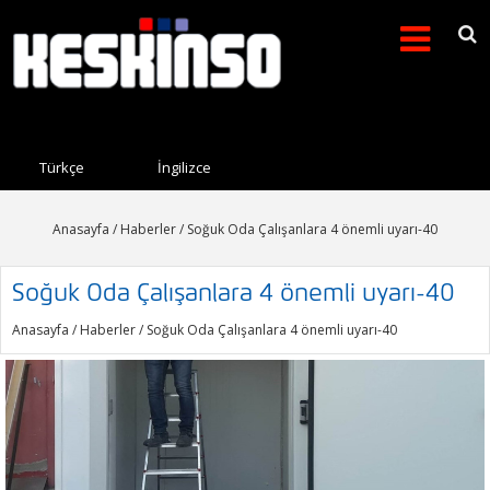
Arama formu
Search this site
Türkçe
İngilizce
Anasayfa
/
Haberler
/ Soğuk Oda Çalışanlara 4 önemli uyarı-40
Soğuk Oda Çalışanlara 4 önemli uyarı-40
Anasayfa
/
Haberler
/ Soğuk Oda Çalışanlara 4 önemli uyarı-40