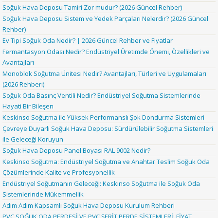
Soğuk Hava Deposu Tamiri Zor mudur? (2026 Güncel Rehber)
Soğuk Hava Deposu Sistem ve Yedek Parçaları Nelerdir? (2026 Güncel
Rehber)
Ev Tipi Soğuk Oda Nedir? | 2026 Güncel Rehber ve Fiyatlar
Fermantasyon Odası Nedir? Endüstriyel Üretimde Önemi, Özellikleri ve
Avantajları
Monoblok Soğutma Ünitesi Nedir? Avantajları, Türleri ve Uygulamaları
(2026 Rehberi)
Soğuk Oda Basınç Ventili Nedir? Endüstriyel Soğutma Sistemlerinde
Hayati Bir Bileşen
Keskinso Soğutma ile Yüksek Performanslı Şok Dondurma Sistemleri
Çevreye Duyarlı Soğuk Hava Deposu: Sürdürülebilir Soğutma Sistemleri
ile Geleceği Koruyun
Soğuk Hava Deposu Panel Boyası RAL 9002 Nedir?
Keskinso Soğutma: Endüstriyel Soğutma ve Anahtar Teslim Soğuk Oda
Çözümlerinde Kalite ve Profesyonellik
Endüstriyel Soğutmanın Geleceği: Keskinso Soğutma ile Soğuk Oda
Sistemlerinde Mükemmellik
Adım Adım Kapsamlı Soğuk Hava Deposu Kurulum Rehberi
PVC SOĞUK ODA PERDESİ VE PVC ŞERİT PERDE SİSTEMLERİ: FİYAT,