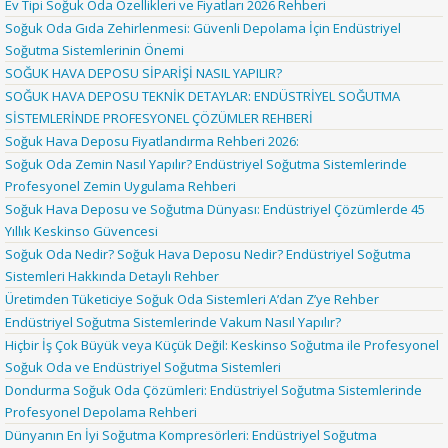
Ev Tipi Soğuk Oda Özellikleri ve Fiyatları 2026 Rehberi
Soğuk Oda Gıda Zehirlenmesi: Güvenli Depolama İçin Endüstriyel
Soğutma Sistemlerinin Önemi
SOĞUK HAVA DEPOSU SİPARİŞİ NASIL YAPILIR?
SOĞUK HAVA DEPOSU TEKNİK DETAYLAR: ENDÜSTRİYEL SOĞUTMA
SİSTEMLERİNDE PROFESYONEL ÇÖZÜMLER REHBERİ
Soğuk Hava Deposu Fiyatlandırma Rehberi 2026:
Soğuk Oda Zemin Nasıl Yapılır? Endüstriyel Soğutma Sistemlerinde
Profesyonel Zemin Uygulama Rehberi
Soğuk Hava Deposu ve Soğutma Dünyası: Endüstriyel Çözümlerde 45
Yıllık Keskinso Güvencesi
Soğuk Oda Nedir? Soğuk Hava Deposu Nedir? Endüstriyel Soğutma
Sistemleri Hakkında Detaylı Rehber
Üretimden Tüketiciye Soğuk Oda Sistemleri A’dan Z’ye Rehber
Endüstriyel Soğutma Sistemlerinde Vakum Nasıl Yapılır?
Hiçbir İş Çok Büyük veya Küçük Değil: Keskinso Soğutma ile Profesyonel
Soğuk Oda ve Endüstriyel Soğutma Sistemleri
Dondurma Soğuk Oda Çözümleri: Endüstriyel Soğutma Sistemlerinde
Profesyonel Depolama Rehberi
Dünyanın En İyi Soğutma Kompresörleri: Endüstriyel Soğutma