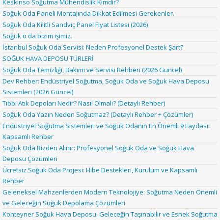
Keskinso Soğutma Mühendislik Kimdir?
Soğuk Oda Paneli Montajında Dikkat Edilmesi Gerekenler.
Soğuk Oda Kilitli Sandviç Panel Fiyat Listesi (2026)
Soğuk o da bizim işimiz.
İstanbul Soğuk Oda Servisi: Neden Profesyonel Destek Şart?
SOĞUK HAVA DEPOSU TÜRLERİ
Soğuk Oda Temizliği, Bakımı ve Servisi Rehberi (2026 Güncel)
Dev Rehber: Endüstriyel Soğutma, Soğuk Oda ve Soğuk Hava Deposu
Sistemleri (2026 Güncel)
Tıbbi Atık Depoları Nedir? Nasıl Olmalı? (Detaylı Rehber)
Soğuk Oda Yazın Neden Soğutmaz? (Detaylı Rehber + Çözümler)
Endüstriyel Soğutma Sistemleri ve Soğuk Odanın En Önemli 9 Faydası:
Kapsamlı Rehber
Soğuk Oda Bizden Alınır: Profesyonel Soğuk Oda ve Soğuk Hava
Deposu Çözümleri
Ücretsiz Soğuk Oda Projesi: Hibe Destekleri, Kurulum ve Kapsamlı
Rehber
Geleneksel Mahzenlerden Modern Teknolojiye: Soğutma Neden Önemli
ve Geleceğin Soğuk Depolama Çözümleri
Konteyner Soğuk Hava Deposu: Geleceğin Taşınabilir ve Esnek Soğutma