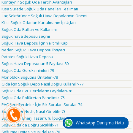
Konteynır Soğuk Oda Tercih Avantajları
Kısa Sürede Soğuk Oda Panelleri Teslimatı
İlaç Sektöründe Soğuk Hava Depolarının Önemi
Kilitli Soğuk Odadan Kurtulmanın İp Uçları
Soğuk Oda Rafları ve Kullanımı
Soğuk hava deposu seçimi
Soğuk Hava Deposu İçin Yalıtımlı Kapı
Neden Soğuk Hava Deposu İhtiyacı
Patates Soğuk Hava Deposu
Soğuk Hava Deposunun 5 Faydası-80
Soğuk Oda Gereksinimleri-79
Monoblok Soğutma Üniteleri-78
Gıda İçin Soğuk Depo Nasıl Doğru Kullanılır-77
Soğuk Oda PVC Perdelerin Faydaları-76
Soğuk Oda Poliüretan Panelimiz-75
PVC Şerit Perdeler İçin Sık Sorulan Sorular-74
Soğuk Zincir Nedir, Nasıl Yönetilir-73
Soğuk Oda Enerji Tasarrufu İpuçları-72
WhatsApp Danışma Hattı
Soğuk Oda'da Doğru Sıcaklık-71
Soğutma ünitesi ve ısı dalgası-70