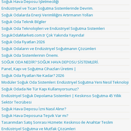
Soğuk Hava Deposu İşletmeciliği
Endüstriyel ve Ticari Soğutma Sistemlerinde Devrim.
Soğuk Odalarda Enerji Verimliliğini Artırmanın Yolları
Soğuk Oda Teknik Bilgiler
Soğuk Oda Teknolojileri ve Endüstriyel Soğutma Sistemleri
SogukOdaMarketi.com.tr Çok Yakında Yayında!
Soğuk Oda Fiyatları 2026
Soğuk Odaların ve Endüstriyel Soğutmanın Çözümleri
Soğuk Oda Sistemlerinin Önemi.
SOĞUK ODA NEDİR? SOĞUK HAVA DEPOSU SİSTEMLERİ.
Panel, Kapı ve Soğutma Cihazları Üretimi |
Soğuk Oda Fiyatları Ne Kadar? 2026
Modüler Soğuk Oda Sistemleri: Endüstriyel Soğutma Yeni Nesil Teknoloji
Soğuk Odada Ne Tür Kapı Kullanıyorsunuz?
Endüstriyel Soğuk Depolama Sistemleri | Keskinso Soğutma 45 Yıllık
Sektör Tecrübesi
Soğuk Hava Deposu İzni Nasıl Alınır?
Soğuk Hava Deposuna Teşvik Var mı?
Tasarımdan Satış Sonrası Hizmete: Keskinso ile Anahtar Teslim
Endüstriyel Soğutma ve Mutfak Çözümleri