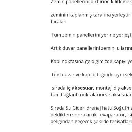
Zemin panellerini birbirine kilitlemek
zeminin kaplanmış tarafına yerleştir
bırakın
Tüm zemin panellerini yerine yerleştir
Artık duvar panellerini zemin u larını
Kapı noktasına geldiğimizde kapıyı yeri
tüm duvar ve kapı bittiğinde aynı şek
sırada
iç aksesuar,
montajı dış akses
tüm bağlantı noktalarını ve aksesuar 
Sırada Su Gideri drenaj hattı Soğutma
deldikten sonra artık evaparatör, s
deliğinden geçecek şekilde tesisatlarım