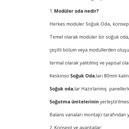
1.
Modüler oda nedir?
Herkes modüler
Soğuk Oda
,
konsepti
Temel olarak modüler bir soğuk oda, 
çeşitli bölüm veya modüllerden oluşur
termal olarak yalıtılmış ve yapısal ol
Keskinso
Soğuk Oda
,ları 80mm kalı
Soğuk oda
,lar Hazırlanmış panellerle
Soğutma ünitelerinin
yerleştirilme
Balans vanaları montajcı tarafından ya
2. Konsept ve avantajlar: