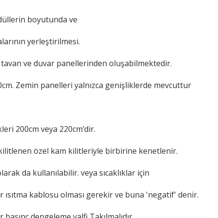
düllerin boyutunda ve
rının yerleştirilmesi.
z tavan ve duvar panellerinden oluşabilmektedir.
0cm. Zemin panelleri yalnızca genişliklerde mevcuttur
kleri 200cm veya 220cm’dir.
litlenen özel kam kilitleriyle birbirine kenetlenir.
rak da kullanılabilir. veya sıcaklıklar için
 ısıtma kablosu olması gerekir ve buna 'negatif' denir.
ir basınç dengeleme valfi Takılmalıdır.