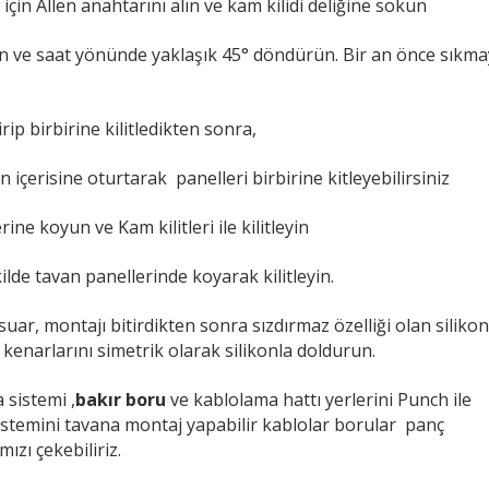
 için Allen anahtarını alın ve kam kilidi deliğine sokun
in ve saat yönünde yaklaşık 45° döndürün. Bir an önce sıkma
ip birbirine kilitledikten sonra,
n içerisine oturtarak panelleri birbirine kitleyebilirsiniz
ne koyun ve Kam kilitleri ile kilitleyin
ilde tavan panellerinde koyarak kilitleyin.
uar, montajı bitirdikten sonra sızdırmaz özelliği olan silikon 
kenarlarını simetrik olarak silikonla doldurun.
 sistemi ,
bakır boru
ve kablolama hattı yerlerini Punch ile
istemini tavana montaj yapabilir kablolar borular panç
ızı çekebiliriz.