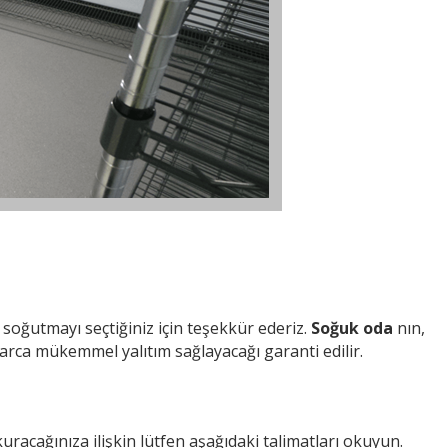
so soğutmayı seçtiğiniz için teşekkür ederiz.
Soğuk oda
nın,
larca mükemmel yalıtım sağlayacağı garanti edilir.
uracağınıza ilişkin lütfen aşağıdaki talimatları okuyun.