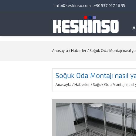
info@keskinso.com
-
+90 537 917 16 95
A
Anasayfa
/
Haberler
/ Soğuk Oda Montajı nasıl yap
Soğuk Oda Montajı nasıl yap
Anasayfa
/
Haberler
/ Soğuk Oda Montajı nasıl y