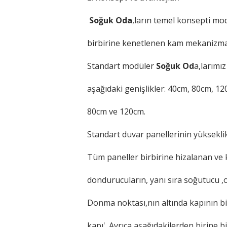
Soğuk Oda
,ların temel konsepti mo
birbirine kenetlenen kam mekanizmala
Standart modüler
Soğuk Od
a,larımı
aşağıdaki genişlikler: 40cm, 80cm, 12
80cm ve 120cm.
Standart duvar panellerinin yüksekli
Tüm paneller birbirine hizalanan ve ki
dondurucuların, yanı sıra soğutucu ,ola
Donma noktası,nın altında kapının bir
kapı'. Ayrıca aşağıdakilerden birine b