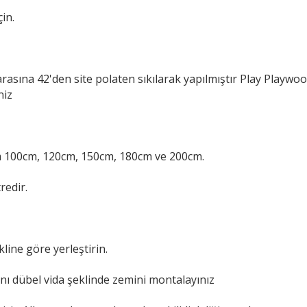
in.
arasına 42'den site polaten sıkılarak yapılmıştır Play Playwo
niz
0cm 100cm, 120cm, 150cm, 180cm ve 200cm.
redir.
line göre yerleştirin.
ını dübel vida şeklinde zemini montalayınız