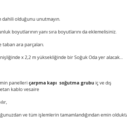
n dahili olduğunu unutmayın.
luk boyutlarının yanı sıra boyutlarını da eklemelisiniz.
e taban ara parçaları.
işliğinde x 2,2 m yüksekliğinde bir Soğuk Oda yer alacak…
emin panelleri
çarpma kapı
soğutma grubu
iç ve dış
retan kablo vesaire
lır,
duğunuzdan ve tüm işlemlerin tamamlandığından emin oldukt