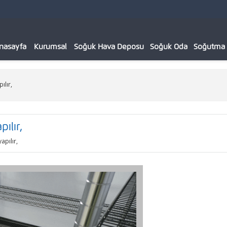
nasayfa
Kurumsal
Soğuk Hava Deposu
Soğuk Oda
Soğutma C
ılır,
ılır,
apılır,