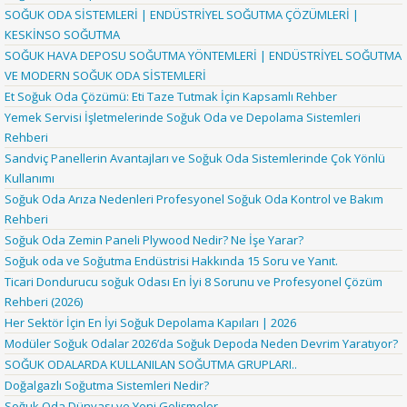
SOĞUK ODA SİSTEMLERİ | ENDÜSTRİYEL SOĞUTMA ÇÖZÜMLERİ |
KESKİNSO SOĞUTMA
SOĞUK HAVA DEPOSU SOĞUTMA YÖNTEMLERİ | ENDÜSTRİYEL SOĞUTMA
VE MODERN SOĞUK ODA SİSTEMLERİ
Et Soğuk Oda Çözümü: Eti Taze Tutmak İçin Kapsamlı Rehber
Yemek Servisi İşletmelerinde Soğuk Oda ve Depolama Sistemleri
Rehberi
Sandviç Panellerin Avantajları ve Soğuk Oda Sistemlerinde Çok Yönlü
Kullanımı
Soğuk Oda Arıza Nedenleri Profesyonel Soğuk Oda Kontrol ve Bakım
Rehberi
Soğuk Oda Zemin Paneli Plywood Nedir? Ne İşe Yarar?
Soğuk oda ve Soğutma Endüstrisi Hakkında 15 Soru ve Yanıt.
Ticari Dondurucu soğuk Odası En İyi 8 Sorunu ve Profesyonel Çözüm
Rehberi (2026)
Her Sektör İçin En İyi Soğuk Depolama Kapıları | 2026
Modüler Soğuk Odalar 2026’da Soğuk Depoda Neden Devrim Yaratıyor?
SOĞUK ODALARDA KULLANILAN SOĞUTMA GRUPLARI..
Doğalgazlı Soğutma Sistemleri Nedir?
Soğuk Oda Dünyası ve Yeni Gelişmeler