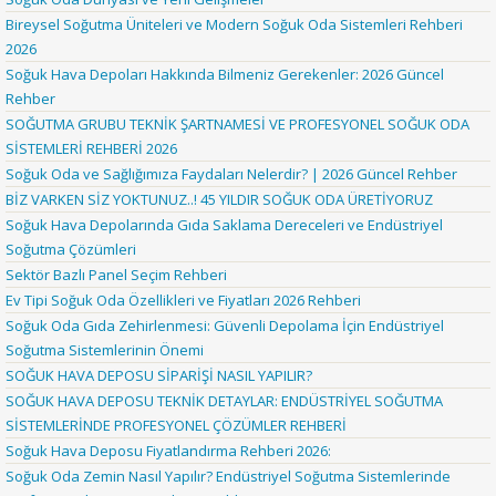
Bireysel Soğutma Üniteleri ve Modern Soğuk Oda Sistemleri Rehberi
2026
Soğuk Hava Depoları Hakkında Bilmeniz Gerekenler: 2026 Güncel
Rehber
SOĞUTMA GRUBU TEKNİK ŞARTNAMESİ VE PROFESYONEL SOĞUK ODA
SİSTEMLERİ REHBERİ 2026
Soğuk Oda ve Sağlığımıza Faydaları Nelerdir? | 2026 Güncel Rehber
BİZ VARKEN SİZ YOKTUNUZ..! 45 YILDIR SOĞUK ODA ÜRETİYORUZ
Soğuk Hava Depolarında Gıda Saklama Dereceleri ve Endüstriyel
Soğutma Çözümleri
Sektör Bazlı Panel Seçim Rehberi
Ev Tipi Soğuk Oda Özellikleri ve Fiyatları 2026 Rehberi
Soğuk Oda Gıda Zehirlenmesi: Güvenli Depolama İçin Endüstriyel
Soğutma Sistemlerinin Önemi
SOĞUK HAVA DEPOSU SİPARİŞİ NASIL YAPILIR?
SOĞUK HAVA DEPOSU TEKNİK DETAYLAR: ENDÜSTRİYEL SOĞUTMA
SİSTEMLERİNDE PROFESYONEL ÇÖZÜMLER REHBERİ
Soğuk Hava Deposu Fiyatlandırma Rehberi 2026:
Soğuk Oda Zemin Nasıl Yapılır? Endüstriyel Soğutma Sistemlerinde