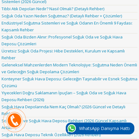
Sistemleri (2026 Güncel)
Tıbbi Atık Depoları Nedir? Nasıl Olmalı? (Detaylı Rehber)
Soğuk Oda Yazın Neden Soğutmaz? (Detaylı Rehber + Çözümler)
Endüstriyel Soğutma Sistemleri ve Soğuk Odanın En Önemli 9 Faydası:
Kapsamlı Rehber
Soğuk Oda Bizden Alınır: Profesyonel Soğuk Oda ve Soğuk Hava
Deposu Çözümleri
Ücretsiz Soğuk Oda Projesi: Hibe Destekleri, Kurulum ve Kapsamlı
Rehber
Geleneksel Mahzenlerden Modern Teknolojiye: Soğutma Neden Önemli
ve Geleceğin Soğuk Depolama Çözümleri
Konteyner Soğuk Hava Deposu: Geleceğin Taşınabilir ve Esnek Soğutma
Çözümü
Yiyecekleri Doğru Saklamanın İpuçları – Soğuk Oda ve Soğuk Hava
Deposu Rehberi (2026)
Soğuk Hava Depolarında Nem Kaç Olmalı? (2026 Güncel ve Detaylı
Rehber)
Soğuk Oda ve Soğuk Hava Deposu Rehberi (2026 Güncel Kapsamlı
Anlatım)
WhatsApp Danışma Hattı
Soğuk Hava Deposu Teknik Özellikleri (2026 Rehberi)