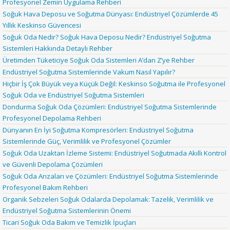
Profesyonel Zemin Uygulama Rehberi
Soğuk Hava Deposu ve Soğutma Dünyası: Endüstriyel Çözümlerde 45
Yıllık Keskinso Güvencesi
Soğuk Oda Nedir? Soğuk Hava Deposu Nedir? Endüstriyel Soğutma
Sistemleri Hakkında Detaylı Rehber
Üretimden Tüketiciye Soğuk Oda Sistemleri A’dan Z’ye Rehber
Endüstriyel Soğutma Sistemlerinde Vakum Nasıl Yapılır?
Hiçbir İş Çok Büyük veya Küçük Değil: Keskinso Soğutma ile Profesyonel
Soğuk Oda ve Endüstriyel Soğutma Sistemleri
Dondurma Soğuk Oda Çözümleri: Endüstriyel Soğutma Sistemlerinde
Profesyonel Depolama Rehberi
Dünyanın En İyi Soğutma Kompresörleri: Endüstriyel Soğutma
Sistemlerinde Güç, Verimlilik ve Profesyonel Çözümler
Soğuk Oda Uzaktan İzleme Sistemi: Endüstriyel Soğutmada Akıllı Kontrol
ve Güvenli Depolama Çözümleri
Soğuk Oda Arızaları ve Çözümleri: Endüstriyel Soğutma Sistemlerinde
Profesyonel Bakım Rehberi
Organik Sebzeleri Soğuk Odalarda Depolamak: Tazelik, Verimlilik ve
Endüstriyel Soğutma Sistemlerinin Önemi
Ticari Soğuk Oda Bakım ve Temizlik İpuçları