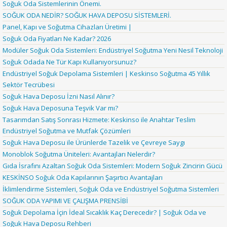
Soğuk Oda Sistemlerinin Önemi.
SOĞUK ODA NEDİR? SOĞUK HAVA DEPOSU SİSTEMLERİ.
Panel, Kapı ve Soğutma Cihazları Üretimi |
Soğuk Oda Fiyatları Ne Kadar? 2026
Modüler Soğuk Oda Sistemleri: Endüstriyel Soğutma Yeni Nesil Teknoloji
Soğuk Odada Ne Tür Kapı Kullanıyorsunuz?
Endüstriyel Soğuk Depolama Sistemleri | Keskinso Soğutma 45 Yıllık
Sektör Tecrübesi
Soğuk Hava Deposu İzni Nasıl Alınır?
Soğuk Hava Deposuna Teşvik Var mı?
Tasarımdan Satış Sonrası Hizmete: Keskinso ile Anahtar Teslim
Endüstriyel Soğutma ve Mutfak Çözümleri
Soğuk Hava Deposu ile Ürünlerde Tazelik ve Çevreye Saygı
Monoblok Soğutma Üniteleri: Avantajları Nelerdir?
Gıda İsrafını Azaltan Soğuk Oda Sistemleri: Modern Soğuk Zincirin Gücü
KESKİNSO Soğuk Oda Kapılarının Şaşırtıcı Avantajları
İklimlendirme Sistemleri, Soğuk Oda ve Endüstriyel Soğutma Sistemleri
SOĞUK ODA YAPIMI VE ÇALIŞMA PRENSİBİ
Soğuk Depolama İçin İdeal Sıcaklık Kaç Derecedir? | Soğuk Oda ve
Soğuk Hava Deposu Rehberi