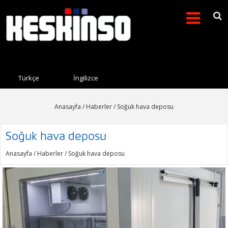
Arama formu
Search this site
Türkçe
İngilizce
Anasayfa
/
Haberler
/ Soğuk hava deposu
Soğuk hava deposu
Anasayfa
/
Haberler
/ Soğuk hava deposu