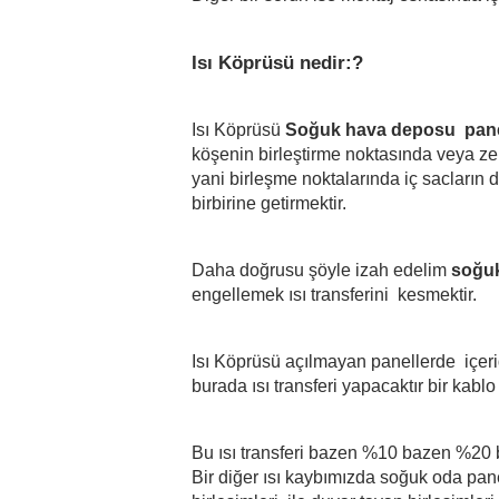
Isı Köprüsü nedir:? 
Isı Köprüsü 
Soğuk hava deposu  pane
köşenin birleştirme noktasında veya zem
yani birleşme noktalarında iç sacların d
birbirine getirmektir.
Daha doğrusu şöyle izah edelim 
soğuk
engellemek ısı transferini  kesmektir.
Isı Köprüsü açılmayan panellerde  içer
burada ısı transferi yapacaktır bir kabl
Bu ısı transferi bazen %10 bazen %20
Bir diğer ısı kaybımızda soğuk oda pane