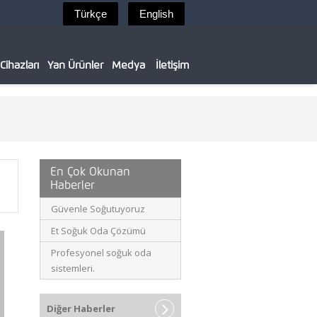
ihazları
Yan Ürünler
Medya
İletişim
En Çok Okunan
Haberler
Güvenle Soğutuyoruz
Et Soğuk Oda Çözümü
Profesyonel soğuk oda
sistemleri.
Diğer Haberler