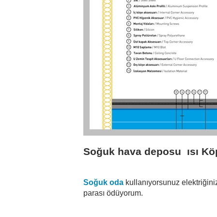
Soğuk hava deposu  ısı Kö
Soğuk oda 
kullanıyorsunuz elektriğin
parası ödüyorum.