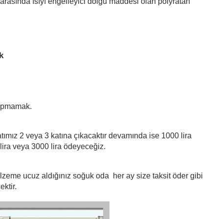
i arasında ısıyı engelleyici dolgu maddesi olan polyratan 
k
yapmamak.
atımız 2 veya 3 katına çıkacaktır devamında ise 1000 lira 
lira veya 3000 lira ödeyeceğiz.
lzeme ucuz aldığınız soğuk oda  her ay size taksit öder gibi 
ktir.