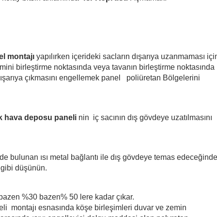
l montajı 
yapılırken içerideki sacların dışarıya uzanmaması için
ini birleştirme noktasında veya tavanın birleştirme noktasında 
ışarıya çıkmasını engellemek panel   poliüretan Bölgelerini 
 hava deposu paneli
 nin  iç sacının dış gövdeye uzatılmasını 
ide bulunan ısı metal bağlantı ile dış gövdeye temas edeceğinde
o gibi düşünün.
 bazen %30 bazen% 50 lere kadar çıkar.
li  montajı esnasında köşe birleşimleri duvar ve zemin  