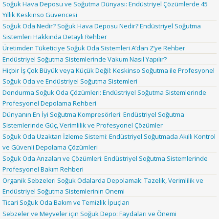
Soğuk Hava Deposu ve Soğutma Dünyası: Endüstriyel Çözümlerde 45
Yıllık Keskinso Güvencesi
Soğuk Oda Nedir? Soğuk Hava Deposu Nedir? Endüstriyel Soğutma
Sistemleri Hakkında Detaylı Rehber
Üretimden Tüketiciye Soğuk Oda Sistemleri A’dan Z’ye Rehber
Endüstriyel Soğutma Sistemlerinde Vakum Nasıl Yapılır?
Hiçbir İş Çok Büyük veya Küçük Değil: Keskinso Soğutma ile Profesyonel
Soğuk Oda ve Endüstriyel Soğutma Sistemleri
Dondurma Soğuk Oda Çözümleri: Endüstriyel Soğutma Sistemlerinde
Profesyonel Depolama Rehberi
Dünyanın En İyi Soğutma Kompresörleri: Endüstriyel Soğutma
Sistemlerinde Güç, Verimlilik ve Profesyonel Çözümler
Soğuk Oda Uzaktan İzleme Sistemi: Endüstriyel Soğutmada Akıllı Kontrol
ve Güvenli Depolama Çözümleri
Soğuk Oda Arızaları ve Çözümleri: Endüstriyel Soğutma Sistemlerinde
Profesyonel Bakım Rehberi
Organik Sebzeleri Soğuk Odalarda Depolamak: Tazelik, Verimlilik ve
Endüstriyel Soğutma Sistemlerinin Önemi
Ticari Soğuk Oda Bakım ve Temizlik İpuçları
Sebzeler ve Meyveler için Soğuk Depo: Faydaları ve Önemi