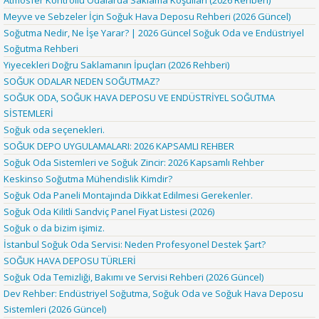
Atmosfer Kontrollü Odalarda Saklama Koşulları (2026 Rehberi)
Meyve ve Sebzeler İçin Soğuk Hava Deposu Rehberi (2026 Güncel)
Soğutma Nedir, Ne İşe Yarar? | 2026 Güncel Soğuk Oda ve Endüstriyel
Soğutma Rehberi
Yiyecekleri Doğru Saklamanın İpuçları (2026 Rehberi)
SOĞUK ODALAR NEDEN SOĞUTMAZ?
SOĞUK ODA, SOĞUK HAVA DEPOSU VE ENDÜSTRİYEL SOĞUTMA
SİSTEMLERİ
Soğuk oda seçenekleri.
SOĞUK DEPO UYGULAMALARI: 2026 KAPSAMLI REHBER
Soğuk Oda Sistemleri ve Soğuk Zincir: 2026 Kapsamlı Rehber
Keskinso Soğutma Mühendislik Kimdir?
Soğuk Oda Paneli Montajında Dikkat Edilmesi Gerekenler.
Soğuk Oda Kilitli Sandviç Panel Fiyat Listesi (2026)
Soğuk o da bizim işimiz.
İstanbul Soğuk Oda Servisi: Neden Profesyonel Destek Şart?
SOĞUK HAVA DEPOSU TÜRLERİ
Soğuk Oda Temizliği, Bakımı ve Servisi Rehberi (2026 Güncel)
Dev Rehber: Endüstriyel Soğutma, Soğuk Oda ve Soğuk Hava Deposu
Sistemleri (2026 Güncel)