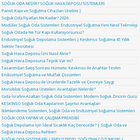
SOĞUK ODA NEDİR? SOĞUK HAVA DEPOSU SİSTEMLERİ.
Panel, Kapı ve Soğutma Cihazları Üretimi |
Soğuk Oda Fiyatları Ne Kadar? 2026
Modüler Soğuk Oda Sistemleri: Endüstriyel Soğutma Yeni Nesil Teknoloji
Soğuk Odada Ne Tür Kapı Kullanıyorsunuz?
Endüstriyel Soğuk Depolama Sistemleri | Keskinso Soğutma 45 Yıllık
Sektör Tecrübesi
Soğuk Hava Deposu İzni Nasıl Alınır?
Soğuk Hava Deposuna Teşvik Var mı?
Tasarımdan Satış Sonrası Hizmete: Keskinso ile Anahtar Teslim
Endüstriyel Soğutma ve Mutfak Çözümleri
Soğuk Hava Deposu ile Ürünlerde Tazelik ve Çevreye Saygı
Monoblok Soğutma Üniteleri: Avantajları Nelerdir?
Gıda İsrafını Azaltan Soğuk Oda Sistemleri: Modern Soğuk Zincirin Gücü
KESKİNSO Soğuk Oda Kapılarının Şaşırtıcı Avantajları
İklimlendirme Sistemleri, Soğuk Oda ve Endüstriyel Soğutma Sistemleri
SOĞUK ODA YAPIMI VE ÇALIŞMA PRENSİBİ
Soğuk Depolama İçin İdeal Sıcaklık Kaç Derecedir? | Soğuk Oda ve
Soğuk Hava Deposu Rehberi
SOĞUK ODA SİSTEMLERİ | ENDÜSTRİYEL SOĞUTMA ÇÖZÜMLERİ |