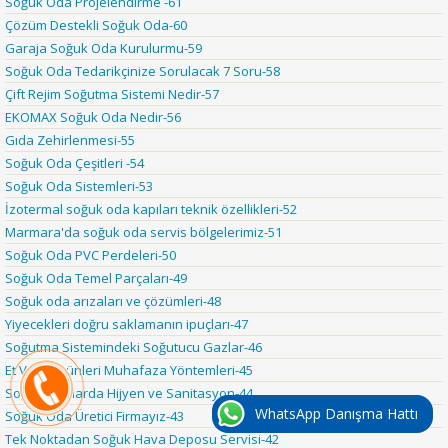
Soğuk Oda Projelendirme -61
Çözüm Destekli Soğuk Oda-60
Garaja Soğuk Oda Kurulurmu-59
Soğuk Oda Tedarikçinize Sorulacak 7 Soru-58
Çift Rejim Soğutma Sistemi Nedir-57
EKOMAX Soğuk Oda Nedir-56
Gıda Zehirlenmesi-55
Soğuk Oda Çeşitleri -54
Soğuk Oda Sistemleri-53
İzotermal soğuk oda kapıları teknik özellikleri-52
Marmara'da soğuk oda servis bölgelerimiz-51
Soğuk Oda PVC Perdeleri-50
Soğuk Oda Temel Parçaları-49
Soğuk oda arızaları ve çözümleri-48
Yiyecekleri doğru saklamanın ipuçları-47
Soğutma Sistemindeki Soğutucu Gazlar-46
Et Ve Et Ürünleri Muhafaza Yöntemleri-45
Soğuk Odalarda Hijyen ve Sanitasyon-44
WhatsApp Danışma Hattı
Soğuk Oda Üretici Firmayız-43
Tek Noktadan Soğuk Hava Deposu Servisi-42