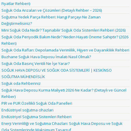
Fiyatlar Rehberi)
Soğuk Oda Arızaları ve Çözümleri (Detaylı Rehber – 2026)
Soğutma Yedek Parça Rehberi: Hangi Parçayı Ne Zaman
Değiştirmelisiniz?
Mini Soğuk Oda Nedir? Taşınabilir Soğuk Oda Sistemleri Rehberi (2026)
Soğuk Oda Periyodik Bakım Nedir? Neden Hayati Öneme Sahiptir? (2026
Rehberi)
Soğuk Oda Rafları: Depolamada Verimlilik, Hijyen ve Dayanıklılık Rehberi
Buzhane Soğuk Hava Deposu İmalatı Nasıl Olmalı?
Soğuk Oda Basınç Ventili Ne İşe Yarar?
SOĞUK HAVA DEPOSU VE SOĞUK ODA SİSTEMLERİ | KESKİNSO
SOĞUTMA MÜHENDİSLİK
Soğuk oda Rehberiniz
Soğuk Hava Deposu Kurma Maliyeti 2026 Ne Kadar? (Detaylı ve Güncel
Rehber)
PIR ve PUR Özellikli Soğuk Oda Panelleri
Endüstriyel soğutma cihazları
Endüstriyel Soğutma Sistemleri Rehberi
Enerji Verimliliği ve Soğutma Cihazları: Soğuk Hava Deposu ve Soğuk
Oda Sistemlerinde Maksimum Tasarruf