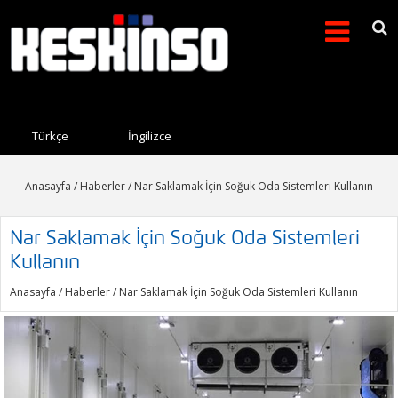
Arama formu
Search this site
Türkçe
İngilizce
Anasayfa
/
Haberler
/ Nar Saklamak İçin Soğuk Oda Sistemleri Kullanın
Nar Saklamak İçin Soğuk Oda Sistemleri
Kullanın
Anasayfa
/
Haberler
/ Nar Saklamak İçin Soğuk Oda Sistemleri Kullanın