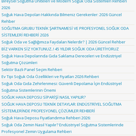
Bireysel Soğutma Üniteleri ve Modern Soğuk Oda Sistemleri Rehberi
2026
Soğuk Hava Depoları Hakkında Bilmeniz Gerekenler: 2026 Güncel
Rehber
SOĞUTMA GRUBU TEKNİK ŞARTNAMESİ VE PROFESYONEL SOĞUK ODA
SİSTEMLERİ REHBERİ 2026
Soğuk Oda ve Sağlığımıza Faydaları Nelerdir? | 2026 Güncel Rehber
BİZ VARKEN SİZ YOKTUNUZ..! 45 YILDIR SOĞUK ODA ÜRETİYORUZ
Soğuk Hava Depolarında Gıda Saklama Dereceleri ve Endüstriyel
Soğutma Çözümleri
Sektör Bazlı Panel Seçim Rehberi
Ev Tipi Soğuk Oda Özellikleri ve Fiyatları 2026 Rehberi
Soğuk Oda Gıda Zehirlenmesi: Güvenli Depolama İçin Endüstriyel
Soğutma Sistemlerinin Önemi
SOĞUK HAVA DEPOSU SİPARİŞİ NASIL YAPILIR?
SOĞUK HAVA DEPOSU TEKNİK DETAYLAR: ENDÜSTRİYEL SOĞUTMA
SİSTEMLERİNDE PROFESYONEL ÇÖZÜMLER REHBERİ
Soğuk Hava Deposu Fiyatlandırma Rehberi 2026:
Soğuk Oda Zemin Nasıl Yapılır? Endüstriyel Soğutma Sistemlerinde
Profesyonel Zemin Uygulama Rehberi