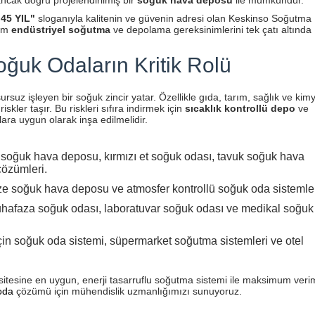
ancak doğru projelendirilmiş bir
soğuk hava deposu
ile mümkündür.
45 YIL"
sloganıyla kalitenin ve güvenin adresi olan Keskinso Soğutma
tüm
endüstriyel soğutma
ve depolama gereksinimlerini tek çatı altında
oğuk Odaların Kritik Rolü
suz işleyen bir soğuk zincir yatar. Özellikle gıda, tarım, sağlık ve kim
skler taşır. Bu riskleri sıfıra indirmek için
sıcaklık kontrollü depo
ve
lara uygun olarak inşa edilmelidir.
 soğuk hava deposu, kırmızı et soğuk odası, tavuk soğuk hava
özümleri.
 soğuk hava deposu ve atmosfer kontrollü soğuk oda sistemler
hafaza soğuk odası, laboratuvar soğuk odası ve medikal soğuk
çin soğuk oda sistemi, süpermarket soğutma sistemleri ve otel
tesine en uygun, enerji tasarruflu soğutma sistemi ile maksimum veriml
oda
çözümü için mühendislik uzmanlığımızı sunuyoruz.