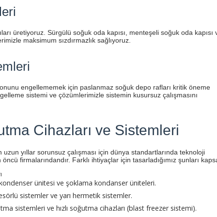
eri
ıları üretiyoruz. Sürgülü soğuk oda kapısı, menteşeli soğuk oda kapısı 
lerimizle maksimum sızdırmazlık sağlıyoruz.
emleri
yonunu engellememek için paslanmaz soğuk depo rafları kritik öneme
 engelleme sistemi ve çözümlerimizle sistemin kusursuz çalışmasını
ğutma Cihazları ve Sistemleri
 uzun yıllar sorunsuz çalışması için dünya standartlarında teknoloji
ncü firmalarındandır. Farklı ihtiyaçlar için tasarladığımız şunları kaps
ı
p kondenser ünitesi ve şoklama kondanser üniteleri.
sörlü sistemler ve yarı hermetik sistemler.
ma sistemleri ve hızlı soğutma cihazları (blast freezer sistemi).