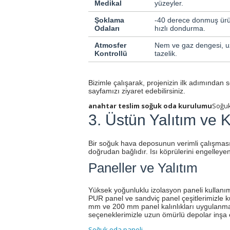
Medikal
yüzeyler.
Şoklama
-40 derece donmuş ür
Odaları
hızlı dondurma.
Atmosfer
Nem ve gaz dengesi, uz
Kontrollü
tazelik.
Bizimle çalışarak, projenizin ilk adımından s
sayfamızı ziyaret edebilirsiniz.
anahtar teslim soğuk oda kurulumu
Soğuk
3. Üstün Yalıtım ve K
Bir soğuk hava deposunun verimli çalışması,
doğrudan bağlıdır. Isı köprülerini engelleye
Paneller ve Yalıtım
Yüksek yoğunluklu izolasyon paneli kullanımı
PUR panel ve sandviç panel çeşitlerimizle 
mm ve 200 mm panel kalınlıkları uygulanmak
seçeneklerimizle uzun ömürlü depolar inşa 
Soğuk oda paneli