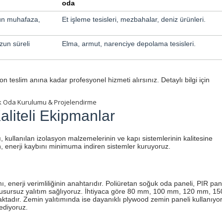
oda
ün muhafaza,
Et işleme tesisleri, mezbahalar, deniz ürünleri.
un süreli
Elma, armut, narenciye depolama tesisleri.
on teslim anına kadar profesyonel hizmeti alırsınız. Detaylı bilgi için
 Oda Kurulumu & Projelendirme
aliteli Ekipmanlar
 kullanılan izolasyon malzemelerinin ve kapı sistemlerinin kalitesine
n, enerji kaybını minimuma indiren sistemler kuruyoruz.
, enerji verimliliğinin anahtarıdır. Poliüretan soğuk oda paneli, PIR pan
kusursuz yalıtım sağlıyoruz. İhtiyaca göre 80 mm, 100 mm, 120 mm, 15
tadır. Zemin yalıtımında ise dayanıklı plywood zemin paneli kullanıyo
ediyoruz.