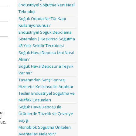
Endüstriyel Soğutma Yeni Nesil
Teknoloji
Soğuk Odada Ne Tür Kapı
Kullanıyorsunuz?
Endüstriyel Soğuk Depolama
Sistemleri | Keskinso Soğutma
45 Yıllık Sektör Tecrübesi
Soğuk Hava Deposu İzni Nasıl
Alınır?
Soğuk Hava Deposuna Teşvik
Var mı?
Tasarımdan Satış Sonrası
Hizmete: Keskinso ile Anahtar
Teslim Endüstriyel Soğutma ve
Mutfak Çözümleri
Soğuk Hava Deposu ile
el,
Ürünlerde Tazelik ve Çevreye
0
Saygı
ruz.
Monoblok Soğutma Üniteleri:
Avantajları Nelerdir?