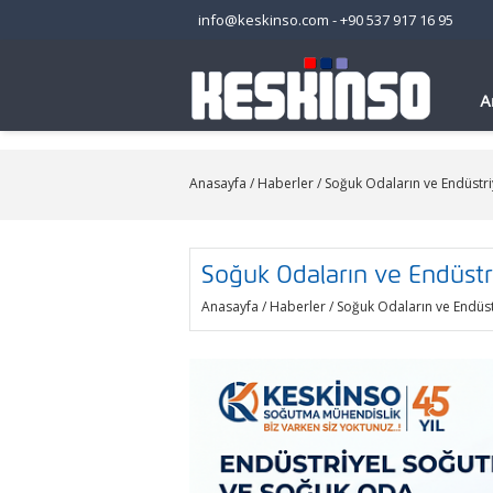
info@keskinso.com
-
+90 537 917 16 95
A
Anasayfa
/
Haberler
/ Soğuk Odaların ve Endüstr
Soğuk Odaların ve Endüst
Anasayfa
/
Haberler
/ Soğuk Odaların ve Endüs