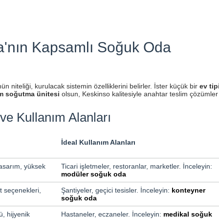
a'nın Kapsamlı Soğuk Oda
niteliği, kurulacak sistemin özelliklerini belirler. İster küçük bir
ev tip
m soğutma ünitesi
olsun, Keskinso kalitesiyle anahtar teslim çözümler
ve Kullanım Alanları
İdeal Kullanım Alanları
asarım, yüksek
Ticari işletmeler, restoranlar, marketler. İnceleyin:
modüler soğuk oda
ft seçenekleri,
Şantiyeler, geçici tesisler. İnceleyin:
konteyner
soğuk oda
, hijyenik
Hastaneler, eczaneler. İnceleyin:
medikal soğuk