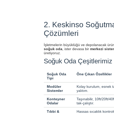
2. Keskinso Soğutm
Çözümleri
İşletmelerin büyüklüğü ve depolanacak ürünün 
soğuk oda
, ister devasa bir
merkezi siste
üretiyoruz.
Soğuk Oda Çeşitlerimiz 
Soğuk Oda
Öne Çıkan Özellikler
Tipi
Modüler
Kolay kurulum, esnek t
Sistemler
yalıtım.
Konteyner
Taşınabilir, 10ft/20ft/40
Odalar
tak-çalıştır.
Tıbbi &
Hassas sıcaklık kontrolü