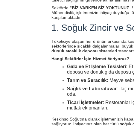
tüketici sağlığının güvence altına alınması 
Sektörde
"BİZ VARKEN SİZ YOKTUNUZ..! 
Mühendislik, işletmenizin ihtiyaç duyduğu 
karşılamaktadır.
1. Soğuk Zincir ve S
Tüketiciye ulaşan her ürünün arkasında kusur
sektörlerinde sıcaklık dalgalanmaları büyük ri
düşük sıcaklık deposu
sistemleri standart
Hangi Sektörler İçin Hizmet Veriyoruz?
Gıda ve Et İşleme Tesisleri:
Et
deposu ve donuk gıda deposu ç
Tarım ve Seracılık:
Meyve sebze
Sağlık ve Laboratuvar:
İlaç mu
oda.
Ticari İşletmeler:
Restoranlar i
mutfak ekipmanları.
Keskinso Soğutma olarak işletmenizin kapasi
sağlıyoruz. İhtiyacınız olan her türlü
soğuk 