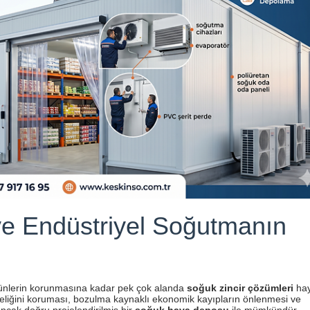
e Endüstriyel Soğutmanın
ünlerin korunmasına kadar pek çok alanda
soğuk zincir çözümleri
hay
azeliğini koruması, bozulma kaynaklı ekonomik kayıpların önlenmesi ve