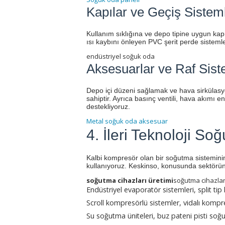
Kapılar ve Geçiş Sisteml
Kullanım sıklığına ve depo tipine uygun kap
ısı kaybını önleyen PVC şerit perde sistem
endüstriyel soğuk oda
Aksesuarlar ve Raf Sist
Depo içi düzeni sağlamak ve hava sirkülas
sahiptir. Ayrıca basınç ventili, hava akımı
destekliyoruz.
Metal soğuk oda aksesuar
4. İleri Teknoloji So
Kalbi kompresör olan bir soğutma sisteminin
kullanıyoruz. Keskinso, konusunda sektörün ö
soğutma cihazları üretimi
soğutma cihazlar
Endüstriyel evaporatör sistemleri, split ti
Scroll kompresörlü sistemler, vidalı kompre
Su soğutma üniteleri, buz pateni pisti soğut