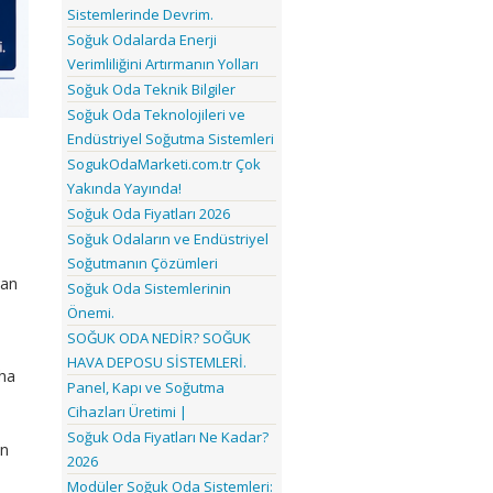
Sistemlerinde Devrim.
Soğuk Odalarda Enerji
Verimliliğini Artırmanın Yolları
Soğuk Oda Teknik Bilgiler
Soğuk Oda Teknolojileri ve
Endüstriyel Soğutma Sistemleri
a
SogukOdaMarketi.com.tr Çok
Yakında Yayında!
Soğuk Oda Fiyatları 2026
Soğuk Odaların ve Endüstriyel
Soğutmanın Çözümleri
yan
Soğuk Oda Sistemlerinin
Önemi.
SOĞUK ODA NEDİR? SOĞUK
HAVA DEPOSU SİSTEMLERİ.
aha
Panel, Kapı ve Soğutma
Cihazları Üretimi |
Soğuk Oda Fiyatları Ne Kadar?
ın
2026
Modüler Soğuk Oda Sistemleri: