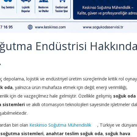
ğutma Endüstrisi Hakkınd
.
laç depolama, lojistik ve endüstriyel üretim süreçlerinde kritik rol oyna
k oda
, yalnızca ürün muhafaza etmek için değil; enerji verimliliği,
enlik için de vazgeçilmez hale gelmiştir. Özellikle gelişmiş
soğuk oda
 sistemleri
ve akıllı otomasyon teknolojileri sayesinde işletmeler d
ışabilmektedir.
ardan biri olan
Keskinso Soğutma Mühendislik
, Türkiye ve dünyan
 soğutma sistemleri
,
anahtar teslim soğuk oda
,
soğuk hava