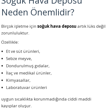
Soğuk Hava Deposu
Neden Önemlidir?
Birçok işletme için
soğuk hava deposu
artık lüks değil
zorunluluktur.
Özellikle:
Et ve süt ürünleri,
Sebze meyve,
Dondurulmuş gıdalar,
İlaç ve medikal ürünler,
Kimyasallar,
Laboratuvar ürünleri
uygun sıcaklıkta korunmadığında ciddi maddi
kayıplar oluşur.