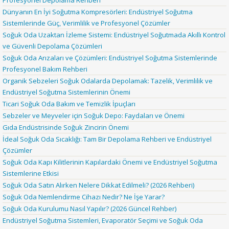
Dünyanın En İyi Soğutma Kompresörleri: Endüstriyel Soğutma
Sistemlerinde Güç, Verimlilik ve Profesyonel Çözümler
Soğuk Oda Uzaktan İzleme Sistemi: Endüstriyel Soğutmada Akıllı Kontrol
ve Güvenli Depolama Çözümleri
Soğuk Oda Arızaları ve Çözümleri: Endüstriyel Soğutma Sistemlerinde
Profesyonel Bakım Rehberi
Organik Sebzeleri Soğuk Odalarda Depolamak: Tazelik, Verimlilik ve
Endüstriyel Soğutma Sistemlerinin Önemi
Ticari Soğuk Oda Bakım ve Temizlik İpuçları
Sebzeler ve Meyveler için Soğuk Depo: Faydaları ve Önemi
Gıda Endüstrisinde Soğuk Zincirin Önemi
İdeal Soğuk Oda Sıcaklığı: Tam Bir Depolama Rehberi ve Endüstriyel
Çözümler
Soğuk Oda Kapı Kilitlerinin Kapılardaki Önemi ve Endüstriyel Soğutma
Sistemlerine Etkisi
Soğuk Oda Satın Alırken Nelere Dikkat Edilmeli? (2026 Rehberi)
Soğuk Oda Nemlendirme Cihazı Nedir? Ne İşe Yarar?
Soğuk Oda Kurulumu Nasıl Yapılır? (2026 Güncel Rehber)
Endüstriyel Soğutma Sistemleri, Evaporatör Seçimi ve Soğuk Oda