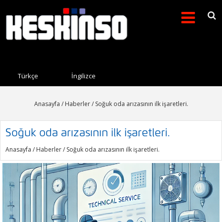
Arama formu
Search this site
Türkçe
İngilizce
Anasayfa
/
Haberler
/ Soğuk oda arızasının ilk işaretleri.
Soğuk oda arızasının ilk işaretleri.
Anasayfa
/
Haberler
/ Soğuk oda arızasının ilk işaretleri.