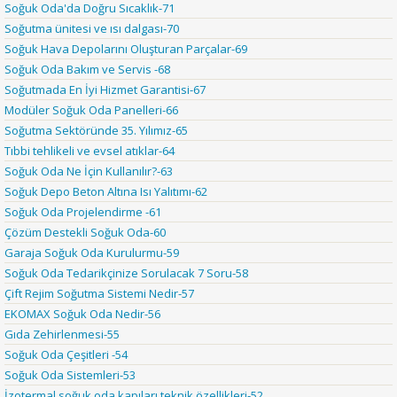
Soğuk Oda'da Doğru Sıcaklık-71
Soğutma ünitesi ve ısı dalgası-70
Soğuk Hava Depolarını Oluşturan Parçalar-69
Soğuk Oda Bakım ve Servis -68
Soğutmada En İyi Hizmet Garantisi-67
Modüler Soğuk Oda Panelleri-66
Soğutma Sektöründe 35. Yılımız-65
Tıbbi tehlikeli ve evsel atıklar-64
Soğuk Oda Ne İçin Kullanılır?-63
Soğuk Depo Beton Altına Isı Yalıtımı-62
Soğuk Oda Projelendirme -61
Çözüm Destekli Soğuk Oda-60
Garaja Soğuk Oda Kurulurmu-59
Soğuk Oda Tedarikçinize Sorulacak 7 Soru-58
Çift Rejim Soğutma Sistemi Nedir-57
EKOMAX Soğuk Oda Nedir-56
Gıda Zehirlenmesi-55
Soğuk Oda Çeşitleri -54
Soğuk Oda Sistemleri-53
İzotermal soğuk oda kapıları teknik özellikleri-52