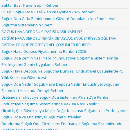
Sektör Bazlı Panel Seçim Rehberi
Ev Tipi Soğuk Oda Özellikleri ve Fiyatları 2026 Rehberi
Soğuk Oda Gıda Zehirlenmesi: Güvenli Depolama İçin Endüstriyel
Soğutma Sistemlerinin Önemi
SOĞUK HAVA DEPOSU SİPARİŞİ NASIL YAPILIR?
SOĞUK HAVA DEPOSU TEKNİK DETAYLAR: ENDÜSTRİYEL SOĞUTMA
SİSTEMLERİNDE PROFESYONEL ÇÖZÜMLER REHBERİ
Soğuk Hava Deposu Fiyatlandırma Rehberi 2026:
Soğuk Oda Zemin Nasıl Yapılır? Endüstriyel Soğutma Sistemlerinde
Profesyonel Zemin Uygulama Rehberi
Soğuk Hava Deposu ve Soğutma Dünyası: Endüstriyel Çözümlerde 45
Yıllık Keskinso Güvencesi
Soğuk Oda Nedir? Soğuk Hava Deposu Nedir? Endüstriyel Soğutma
Sistemleri Hakkında Detaylı Rehber
Üretimden Tüketiciye Soğuk Oda Sistemleri A’dan Z’ye Rehber
Endüstriyel Soğutma Sistemlerinde Vakum Nasıl Yapılır?
Hiçbir İş Çok Büyük veya Küçük Değil: Keskinso Soğutma ile Profesyonel
Soğuk Oda ve Endüstriyel Soğutma Sistemleri
Dondurma Soğuk Oda Çözümleri: Endüstriyel Soğutma Sistemlerinde
Profesyonel Depolama Rehberi