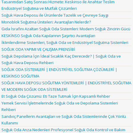
Tasarımdan Satış Sonrası Hizmete: Keskinso ile Anahtar Teslim
Endüstriyel Soğutma ve Mutfak Çözümleri
Soğuk Hava Deposu ile Ürünlerde Tazelik ve Çevreye Saygı
Monoblok Soğutma Üniteleri: Avantajları Nelerdir?
Gıda İsrafını Azaltan Soğuk Oda Sistemleri: Modern Soğuk Zincirin Gücü
KESKİNSO Soğuk Oda Kapılarının Şaşırtıcı Avantajları
İklimlendirme Sistemleri, Soğuk Oda ve Endüstriyel Soğutma Sistemleri
SOĞUK ODA YAPIMI VE ÇALIŞMA PRENSİBİ
Soğuk Depolama İçin İdeal Sıcaklık Kaç Derecedir? | Soğuk Oda ve
Soğuk Hava Deposu Rehberi
SOĞUK ODA SİSTEMLERİ | ENDÜSTRİYEL SOĞUTMA ÇÖZÜMLERİ |
KESKİNSO SOĞUTMA
SOĞUK HAVA DEPOSU SOĞUTMA YÖNTEMLERİ | ENDÜSTRİYEL SOĞUTMA
VE MODERN SOĞUK ODA SİSTEMLERİ
Et Soğuk Oda Çözümü: Eti Taze Tutmak İçin Kapsamlı Rehber
Yemek Servisi İşletmelerinde Soğuk Oda ve Depolama Sistemleri
Rehberi
Sandviç Panellerin Avantajları ve Soğuk Oda Sistemlerinde Çok Yönlü
Kullanımı
Soğuk Oda Arıza Nedenleri Profesyonel Soğuk Oda Kontrol ve Bakım