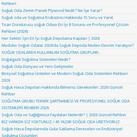
Rehberi
Soğuk Oda Zemin Paneli Plywood Nedir? Ne İşe Yarar?
Soğuk oda ve Soğutma Endüstrisi Hakkında 15 Soru ve Yanıt.
Ticari Dondurucu soğuk Odası En İyi 8 Sorunu ve Profesyonel Çözüm
Rehberi (2026)
Her Sektör İçin En İyi Soğuk Depolama Kapıları | 2026
Modüler Soğuk Odalar 2026’da Soğuk Depoda Neden Devrim Yaratıyor?
SOĞUK ODALARDA KULLANILAN SOĞUTMA GRUPLARI..
Doğalgazlı Soğutma Sistemleri Nedir?
Soğuk Oda Dünyası ve Yeni Gelişmeler
Bireysel Soğutma Üniteleri ve Modern Soğuk Oda Sistemleri Rehberi
2026
Soğuk Hava Depoları Hakkında Bilmeniz Gerekenler: 2026 Güncel
Rehber
SOĞUTMA GRUBU TEKNİK ŞARTNAMESİ VE PROFESYONEL SOĞUK ODA
SİSTEMLERİ REHBERİ 2026
Soğuk Oda ve Sağlığımıza Faydaları Nelerdir? | 2026 Güncel Rehber
BİZ VARKEN SİZ YOKTUNUZ..! 45 YILDIR SOĞUK ODA ÜRETİYORUZ
Soğuk Hava Depolarında Gıda Saklama Dereceleri ve Endüstriyel
Soğutma Çözümleri