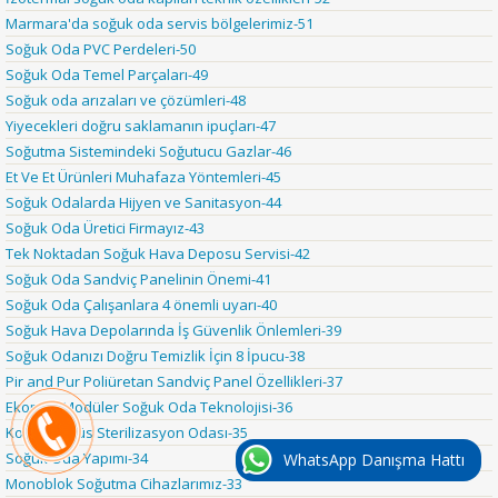
Marmara'da soğuk oda servis bölgelerimiz-51
Soğuk Oda PVC Perdeleri-50
Soğuk Oda Temel Parçaları-49
Soğuk oda arızaları ve çözümleri-48
Yiyecekleri doğru saklamanın ipuçları-47
Soğutma Sistemindeki Soğutucu Gazlar-46
Et Ve Et Ürünleri Muhafaza Yöntemleri-45
Soğuk Odalarda Hijyen ve Sanitasyon-44
Soğuk Oda Üretici Firmayız-43
Tek Noktadan Soğuk Hava Deposu Servisi-42
Soğuk Oda Sandviç Panelinin Önemi-41
Soğuk Oda Çalışanlara 4 önemli uyarı-40
Soğuk Hava Depolarında İş Güvenlik Önlemleri-39
Soğuk Odanızı Doğru Temizlik İçin 8 İpucu-38
Pir and Pur Poliüretan Sandviç Panel Özellikleri-37
Ekomax Modüler Soğuk Oda Teknolojisi-36
Korona Virüs Sterilizasyon Odası-35
Soğuk Oda Yapımı-34
WhatsApp Danışma Hattı
Monoblok Soğutma Cihazlarımız-33