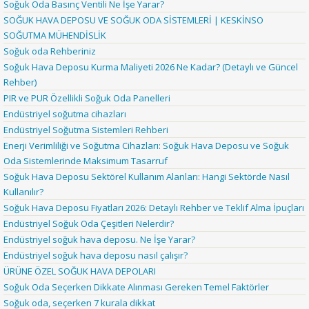
Soğuk Oda Basınç Ventili Ne İşe Yarar?
SOĞUK HAVA DEPOSU VE SOĞUK ODA SİSTEMLERİ | KESKİNSO
SOĞUTMA MÜHENDİSLİK
Soğuk oda Rehberiniz
Soğuk Hava Deposu Kurma Maliyeti 2026 Ne Kadar? (Detaylı ve Güncel
Rehber)
PIR ve PUR Özellikli Soğuk Oda Panelleri
Endüstriyel soğutma cihazları
Endüstriyel Soğutma Sistemleri Rehberi
Enerji Verimliliği ve Soğutma Cihazları: Soğuk Hava Deposu ve Soğuk
Oda Sistemlerinde Maksimum Tasarruf
Soğuk Hava Deposu Sektörel Kullanım Alanları: Hangi Sektörde Nasıl
Kullanılır?
Soğuk Hava Deposu Fiyatları 2026: Detaylı Rehber ve Teklif Alma İpuçları
Endüstriyel Soğuk Oda Çeşitleri Nelerdir?
Endüstriyel soğuk hava deposu. Ne İşe Yarar?
Endüstriyel soğuk hava deposu nasıl çalışır?
ÜRÜNE ÖZEL SOĞUK HAVA DEPOLARI
Soğuk Oda Seçerken Dikkate Alınması Gereken Temel Faktörler
Soğuk oda, seçerken 7 kurala dikkat