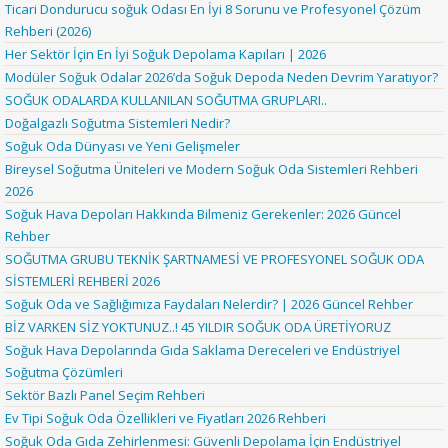
Ticari Dondurucu soğuk Odası En İyi 8 Sorunu ve Profesyonel Çözüm
Rehberi (2026)
Her Sektör İçin En İyi Soğuk Depolama Kapıları | 2026
Modüler Soğuk Odalar 2026’da Soğuk Depoda Neden Devrim Yaratıyor?
SOĞUK ODALARDA KULLANILAN SOĞUTMA GRUPLARI..
Doğalgazlı Soğutma Sistemleri Nedir?
Soğuk Oda Dünyası ve Yeni Gelişmeler
Bireysel Soğutma Üniteleri ve Modern Soğuk Oda Sistemleri Rehberi
2026
Soğuk Hava Depoları Hakkında Bilmeniz Gerekenler: 2026 Güncel
Rehber
SOĞUTMA GRUBU TEKNİK ŞARTNAMESİ VE PROFESYONEL SOĞUK ODA
SİSTEMLERİ REHBERİ 2026
Soğuk Oda ve Sağlığımıza Faydaları Nelerdir? | 2026 Güncel Rehber
BİZ VARKEN SİZ YOKTUNUZ..! 45 YILDIR SOĞUK ODA ÜRETİYORUZ
Soğuk Hava Depolarında Gıda Saklama Dereceleri ve Endüstriyel
Soğutma Çözümleri
Sektör Bazlı Panel Seçim Rehberi
Ev Tipi Soğuk Oda Özellikleri ve Fiyatları 2026 Rehberi
Soğuk Oda Gıda Zehirlenmesi: Güvenli Depolama İçin Endüstriyel