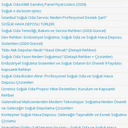
Soğuk Oda Kilitli Sandviç Panel Fiyat Listesi (2026)
Soğuk o da bizim işimiz.
İstanbul Soğuk Oda Servisi: Neden Profesyonel Destek Şart?
SOĞUK HAVA DEPOSU TÜRLERİ
Soğuk Oda Temizliği, Bakımı ve Servisi Rehberi (2026 Güncel)
Dev Rehber: Endüstriyel Soğutma, Soğuk Oda ve Soğuk Hava Deposu
Sistemleri (2026 Güncel)
Tıbbi Atık Depoları Nedir? Nasıl Olmalı? (Detaylı Rehber)
Soğuk Oda Yazın Neden Soğutmaz? (Detaylı Rehber + Çözümler)
Endüstriyel Soğutma Sistemleri ve Soğuk Odanın En Önemli 9 Faydası:
Kapsamlı Rehber
Soğuk Oda Bizden Alınır: Profesyonel Soğuk Oda ve Soğuk Hava
Deposu Çözümleri
Ücretsiz Soğuk Oda Projesi: Hibe Destekleri, Kurulum ve Kapsamlı
Rehber
Geleneksel Mahzenlerden Modern Teknolojiye: Soğutma Neden Önemli
ve Geleceğin Soğuk Depolama Çözümleri
Konteyner Soğuk Hava Deposu: Geleceğin Taşınabilir ve Esnek Soğutma
Çözümü
Yiyecekleri Doğru Saklamanın İpuçları – Soğuk Oda ve Soğuk Hava