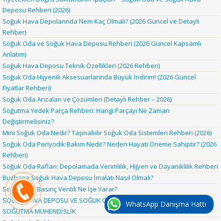
Deposu Rehberi (2026)
Soğuk Hava Depolarında Nem Kaç Olmalı? (2026 Güncel ve Detaylı
Rehber)
Soğuk Oda ve Soğuk Hava Deposu Rehberi (2026 Güncel Kapsamlı
Anlatım)
Soğuk Hava Deposu Teknik Özellikleri (2026 Rehberi)
Soğuk Oda Hijyenik Aksesuarlarında Büyük İndirim! (2026 Güncel
Fiyatlar Rehberi)
Soğuk Oda Arızaları ve Çözümleri (Detaylı Rehber – 2026)
Soğutma Yedek Parça Rehberi: Hangi Parçayı Ne Zaman
Değiştirmelisiniz?
Mini Soğuk Oda Nedir? Taşınabilir Soğuk Oda Sistemleri Rehberi (2026)
Soğuk Oda Periyodik Bakım Nedir? Neden Hayati Öneme Sahiptir? (2026
Rehberi)
Soğuk Oda Rafları: Depolamada Verimlilik, Hijyen ve Dayanıklılık Rehberi
Buzhane Soğuk Hava Deposu İmalatı Nasıl Olmalı?
Soğuk Oda Basınç Ventili Ne İşe Yarar?
SOĞUK HAVA DEPOSU VE SOĞUK ODA SİSTEMLERİ | KESKİNSO
WhatsApp Danışma Hattı
SOĞUTMA MÜHENDİSLİK