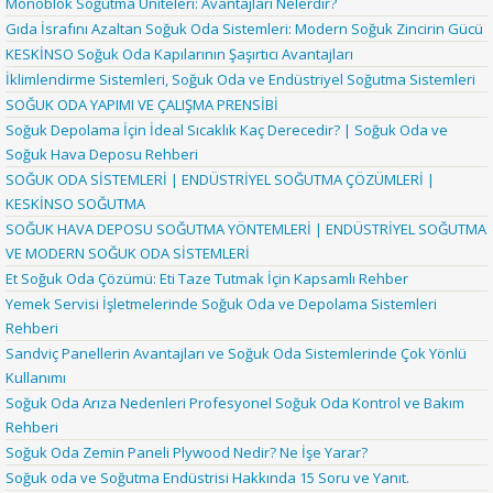
Monoblok Soğutma Üniteleri: Avantajları Nelerdir?
Gıda İsrafını Azaltan Soğuk Oda Sistemleri: Modern Soğuk Zincirin Gücü
KESKİNSO Soğuk Oda Kapılarının Şaşırtıcı Avantajları
İklimlendirme Sistemleri, Soğuk Oda ve Endüstriyel Soğutma Sistemleri
SOĞUK ODA YAPIMI VE ÇALIŞMA PRENSİBİ
Soğuk Depolama İçin İdeal Sıcaklık Kaç Derecedir? | Soğuk Oda ve
Soğuk Hava Deposu Rehberi
SOĞUK ODA SİSTEMLERİ | ENDÜSTRİYEL SOĞUTMA ÇÖZÜMLERİ |
KESKİNSO SOĞUTMA
SOĞUK HAVA DEPOSU SOĞUTMA YÖNTEMLERİ | ENDÜSTRİYEL SOĞUTMA
VE MODERN SOĞUK ODA SİSTEMLERİ
Et Soğuk Oda Çözümü: Eti Taze Tutmak İçin Kapsamlı Rehber
Yemek Servisi İşletmelerinde Soğuk Oda ve Depolama Sistemleri
Rehberi
Sandviç Panellerin Avantajları ve Soğuk Oda Sistemlerinde Çok Yönlü
Kullanımı
Soğuk Oda Arıza Nedenleri Profesyonel Soğuk Oda Kontrol ve Bakım
Rehberi
Soğuk Oda Zemin Paneli Plywood Nedir? Ne İşe Yarar?
Soğuk oda ve Soğutma Endüstrisi Hakkında 15 Soru ve Yanıt.