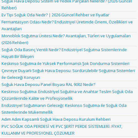
Soğuk Hava Deposu Sistem ve Yedek Parçaları Nelerdir? (2026 Güncel
Rehber)
Ev Tipi Soğuk Oda Nedir? | 2026 Güncel Rehber ve Fiyatlar
Fermantasyon Odası Nedir? Endüstriyel Üretimde Önemi, Özellikleri ve
Avantajları
Monoblok Soğutma Ünitesi Nedir? Avantajları, Türleri ve Uygulamaları
(2026 Rehberi)
Soğuk Oda Basınç Ventili Nedir? Endüstriyel Soğutma Sistemlerinde
Hayati Bir Bileşen
Keskinso Soğutma ile Yüksek Performanslı Şok Dondurma Sistemleri
Çevreye Duyarlı Soğuk Hava Deposu: Sürdürülebilir Soğutma Sistemleri
ile Geleceği Koruyun
Soğuk Hava Deposu Panel Boyası RAL 9002 Nedir?
Keskinso Soğutma: Endüstriyel Soğutma ve Anahtar Teslim Soğuk Oda
Çözümlerinde Kalite ve Profesyonellik
Endüstriyel Soğutmanın Geleceği: Keskinso Soğutma ile Soğuk Oda
Sistemlerinde Mükemmellik
Adım Adım Kapsamlı Soğuk Hava Deposu Kurulum Rehberi
PVC SOĞUK ODA PERDESİ VE PVC ŞERİT PERDE SİSTEMLERİ: FİYAT,
KULLANIM VE PROFESYONEL ÇÖZÜMLER