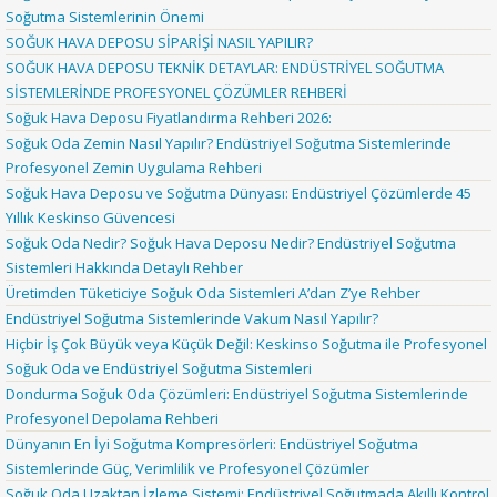
Soğutma Sistemlerinin Önemi
SOĞUK HAVA DEPOSU SİPARİŞİ NASIL YAPILIR?
SOĞUK HAVA DEPOSU TEKNİK DETAYLAR: ENDÜSTRİYEL SOĞUTMA
SİSTEMLERİNDE PROFESYONEL ÇÖZÜMLER REHBERİ
Soğuk Hava Deposu Fiyatlandırma Rehberi 2026:
Soğuk Oda Zemin Nasıl Yapılır? Endüstriyel Soğutma Sistemlerinde
Profesyonel Zemin Uygulama Rehberi
Soğuk Hava Deposu ve Soğutma Dünyası: Endüstriyel Çözümlerde 45
Yıllık Keskinso Güvencesi
Soğuk Oda Nedir? Soğuk Hava Deposu Nedir? Endüstriyel Soğutma
Sistemleri Hakkında Detaylı Rehber
Üretimden Tüketiciye Soğuk Oda Sistemleri A’dan Z’ye Rehber
Endüstriyel Soğutma Sistemlerinde Vakum Nasıl Yapılır?
Hiçbir İş Çok Büyük veya Küçük Değil: Keskinso Soğutma ile Profesyonel
Soğuk Oda ve Endüstriyel Soğutma Sistemleri
Dondurma Soğuk Oda Çözümleri: Endüstriyel Soğutma Sistemlerinde
Profesyonel Depolama Rehberi
Dünyanın En İyi Soğutma Kompresörleri: Endüstriyel Soğutma
Sistemlerinde Güç, Verimlilik ve Profesyonel Çözümler
Soğuk Oda Uzaktan İzleme Sistemi: Endüstriyel Soğutmada Akıllı Kontrol